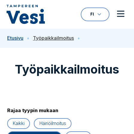
Siirry sisältöön
FI
VALITTU KIELI: S
Avaa kielivalikk
Avaa 
Siirry etusivulle
Etusivu
Työpaikkailmoitus
Työpaikkailmoitus
Rajaa tyypin mukaan
Kaikki
Häiriöilmoitus