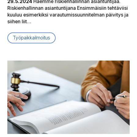
29.5.2024
Haemme riskienhallinnan asiantuntijaa.
Riskienhallinnan asiantuntijana Ensimmäisiin tehtäviisi
kuuluu esimerkiksi varautumissuunnitelman päivitys ja
siihen liit…
Työpaikkailmoitus