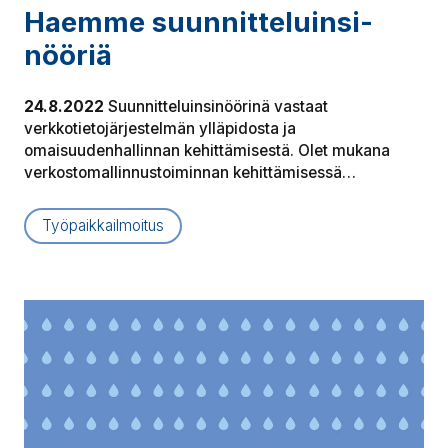
Haemme suun­nit­te­luin­si­
nöö­riä
24.8.2022
Suunnitteluinsinöörinä vastaat
verkkotietojärjestelmän ylläpidosta ja
omaisuudenhallinnan kehittämisestä. Olet mukana
verkostomallinnustoiminnan kehittämisessä…
Työpaikkailmoitus