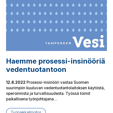
Haemme prosessi-insinööriä
ve­den­tuo­tan­toon
12.8.2022
Prosessi-insinööri vastaa Suomen
suurimpiin kuuluvan vedentuotantolaitoksen käytöstä,
operoinnista ja turvallisuudesta. Työssä toimit
paikallisena työnjohtajana…
Työpaikkailmoitus