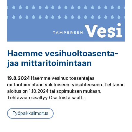
Haemme ve­si­huol­toa­sen­ta­
jaa mit­ta­ri­toi­min­taan
19.8.2024
Haemme vesihuoltoasentajaa
mittaritoimintaan vakituiseen työsuhteeseen. Tehtävän
aloitus on 1.10.2024 tai sopimuksen mukaan.
Tehtävään sisältyy Osa töistä saatt…
Työpaikkailmoitus