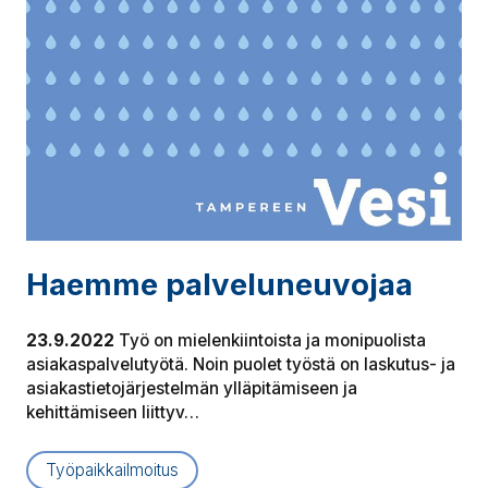
Haemme pal­ve­lu­neu­vo­jaa
23.9.2022
Työ on mielenkiintoista ja monipuolista
asiakaspalvelutyötä. Noin puolet työstä on laskutus- ja
asiakastietojärjestelmän ylläpitämiseen ja
kehittämiseen liittyv…
Työpaikkailmoitus