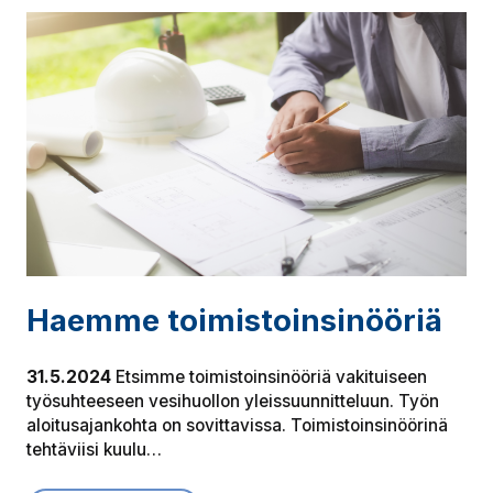
Haemme toi­mis­toin­si­nöö­riä
31.5.2024
Etsimme toimistoinsinööriä vakituiseen
työsuhteeseen vesihuollon yleissuunnitteluun. Työn
aloitusajankohta on sovittavissa. Toimistoinsinöörinä
tehtäviisi kuulu…