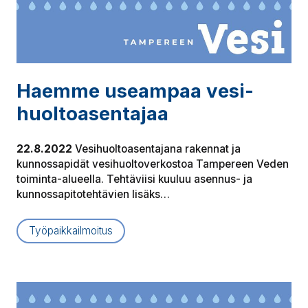
Haemme useampaa ve­si­
huol­toa­sen­ta­jaa
22.8.2022
Vesihuoltoasentajana rakennat ja
kunnossapidät vesihuoltoverkostoa Tampereen Veden
toiminta-alueella. Tehtäviisi kuuluu asennus- ja
kunnossapitotehtävien lisäks…
Työpaikkailmoitus