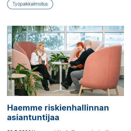
Työpaikkailmoitus
Haemme ris­kien­hal­lin­nan
asian­tun­ti­jaa