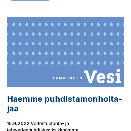
Haemme puh­dis­ta­mon­hoi­ta­
jaa
15.9.2022
Vedentuotanto- ja
jätevedenpuhdistusyksikköömme