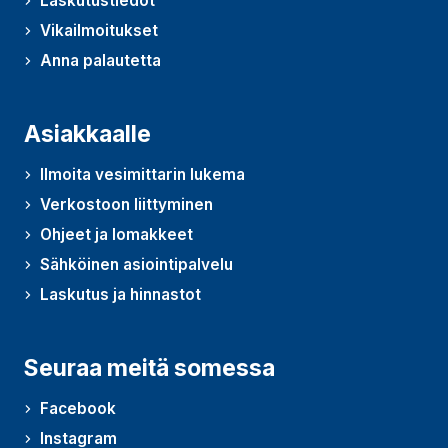
Laskutustiedot
Vikailmoitukset
Anna palautetta
(Avautuu uudessa ikkunassa)
Asiakkaalle
Ilmoita vesimittarin lukema
Verkostoon liittyminen
Ohjeet ja lomakkeet
Sähköinen asiointipalvelu
Laskutus ja hinnastot
Seuraa meitä somessa
Facebook
Instagram