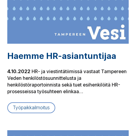
Haemme HR-asian­tun­ti­jaa
4.10.2022
HR- ja viestintätiimissä vastaat Tampereen
Veden henkilöstösuunnittelusta ja
henkilöstöraportoinnista sekä tuet esihenkilöitä HR-
prosesseissa työsuhteen elinkaa…
Työpaikkailmoitus