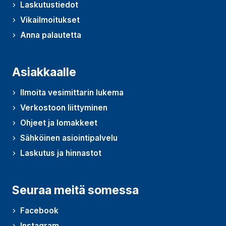
Laskutustiedot
Vikailmoitukset
Anna palautetta
(Avautuu uudessa ikkunassa)
Asiakkaalle
Ilmoita vesimittarin lukema
Verkostoon liittyminen
Ohjeet ja lomakkeet
Sähköinen asiointipalvelu
Laskutus ja hinnastot
Seuraa meitä somessa
Facebook
Instagram