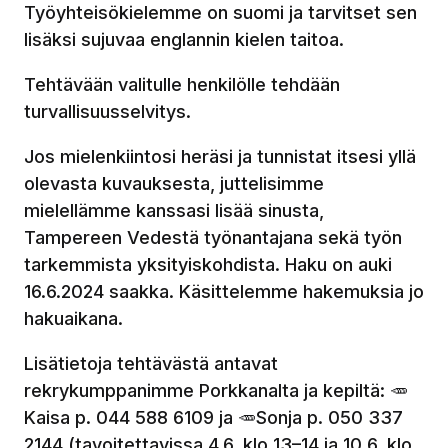
Työyhteisökielemme on suomi ja tarvitset sen
lisäksi sujuvaa englannin kielen taitoa.
Tehtävään valitulle henkilölle tehdään
turvallisuusselvitys.
Jos mielenkiintosi heräsi ja tunnistat itsesi yllä
olevasta kuvauksesta, juttelisimme
mielellämme kanssasi lisää sinusta,
Tampereen Vedestä työnantajana sekä työn
tarkemmista yksityiskohdista. Haku on auki
16.6.2024 saakka. Käsittelemme hakemuksia jo
hakuaikana.
Lisätietoja tehtävästä antavat
rekrykumppanimme Porkkanalta ja kepiltä: 🥕
Kaisa p. 044 588 6109 ja 🥕Sonja p. 050 337
2144 (tavoitettavissa 4.6. klo 13–14 ja 10.6. klo