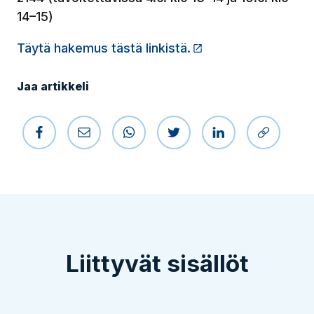
14–15)
Täytä hakemus tästä linkistä.
(Linkki vie ulkopuol
Jaa artikkeli
Jaa Facebookissa
Jaa sähköpostilla
Jaa WhatsAppissa
Jaa Twitterissä
Jaa LinkedIniss
Kopioi li
Liittyvät sisällöt