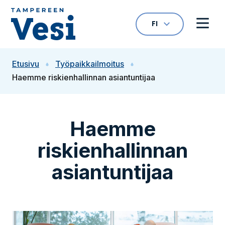
Siirry sisältöön
FI
VALITTU KIELI: S
Avaa kielivalikk
Avaa 
Siirry etusivulle
Etusivu
Työpaikkailmoitus
Haemme riskienhallinnan asiantuntijaa
Haemme
riskienhallinnan
asiantuntijaa