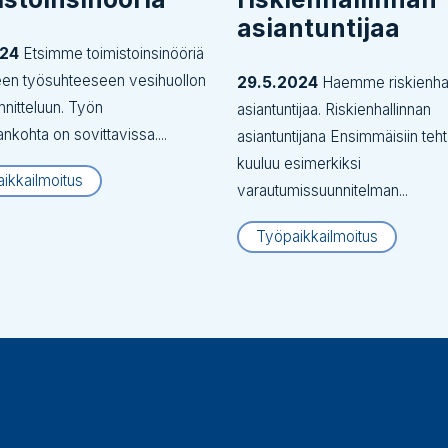
asiantuntijaa
024
Etsimme toimistoinsinööriä
een työsuhteeseen vesihuollon
29.5.2024
Haemme riskienhal
nnitteluun. Työn
asiantuntijaa. Riskienhallinnan
ankohta on sovittavissa....
asiantuntijana Ensimmäisiin teht
kuuluu esimerkiksi
ikkailmoitus
varautumissuunnitelman...
Työpaikkailmoitus