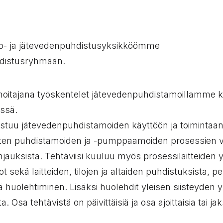
o- ja jätevedenpuhdistusyksikköömme
distusryhmään.
itajana työskentelet jätevedenpuhdistamoillamme kä
issä.
stuu jätevedenpuhdistamoiden käyttöön ja toimintaan l
kuten puhdistamoiden ja -pumppaamoiden prosessien 
jauksista. Tehtäviisi kuuluu myös prosessilaitteiden yl
ot sekä laitteiden, tilojen ja altaiden puhdistuksista, pe
 huolehtiminen. Lisäksi huolehdit yleisen siisteyden y
. Osa tehtävistä on päivittäisiä ja osa ajoittaisia tai jaks