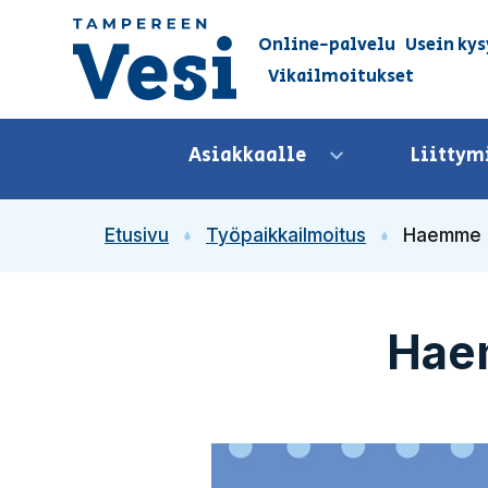
Siirry sisältöön
Online-palvelu
Usein kys
Vikailmoitukset
Siirry etusivulle
Asiakkaalle
Liittym
Avaa valikko
Etusivu
Työpaikkailmoitus
Haemme p
Hae