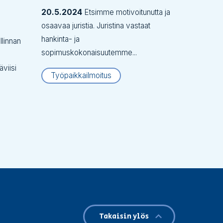
20.5.2024
Etsimme motivoitunutta ja
osaavaa juristia. Juristina vastaat
hankinta- ja
linnan
sopimuskokonaisuutemme...
äviisi
Työpaikkailmoitus
Takaisin ylös