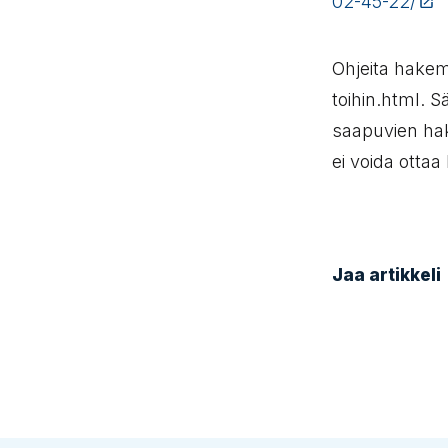
02-45-22/
(
Ohjeita hakem
toihin.html. S
saapuvien ha
ei voida otta
Jaa artikkeli