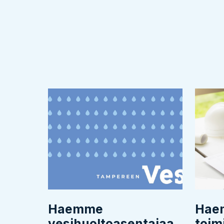
Haemme
Hae
vesihuoltoasentajaa
toim