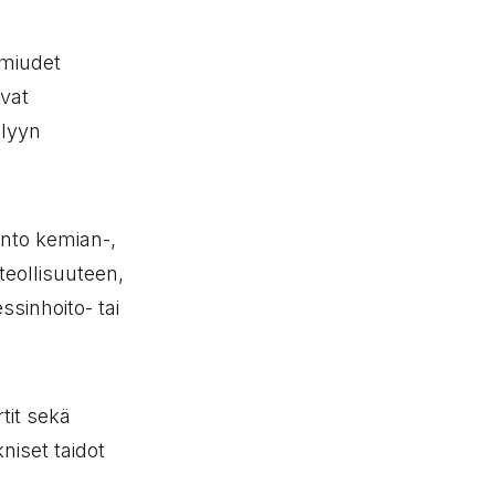
lmiudet
hvat
elyyn
nto kemian-,
eollisuuteen,
ssinhoito- tai
tit sekä
niset taidot