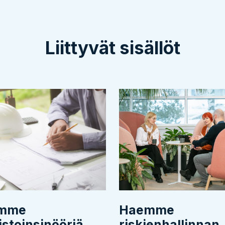
Liittyvät sisällöt
mme
Haemme
istoinsinööriä
riskienhallinnan