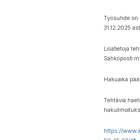
Työsuhde on 
31.12.2025 ast
Lisätietoja t
Sähköposti m
Hakuaika pää
Tehtäviä haet
hakuilmoituk
https://www.k