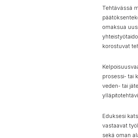
Tehtävässä m
päätöksentek
omaksua uusie
yhteistyötaid
korostuvat te
Kelpoisuusvaa
prosessi- tai
veden- tai jät
ylläpitotehtäv
Eduksesi katso
vastaavat työh
sekä oman ala