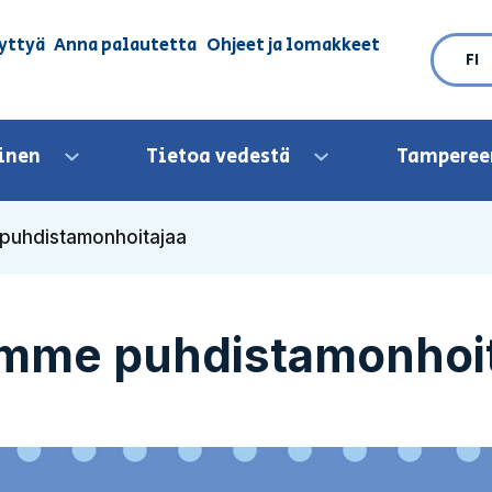
yttyä
Anna palautetta
Ohjeet ja lomakkeet
FI
inen
Tietoa vedestä
Tamperee
Avaa valikko
Avaa valikko
uhdistamonhoitajaa
mme puhdistamonhoit