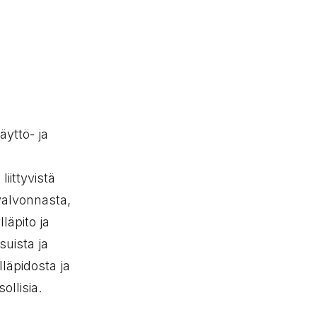
yttö- ja
iittyvistä
valvonnasta,
läpito ja
suista ja
lläpidosta ja
ollisia.