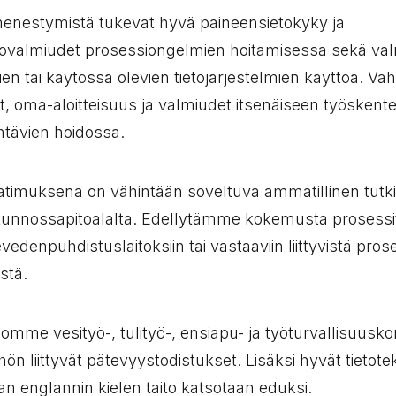
enestymistä tukevat hyvä paineensietokyky ja
ovalmiudet prosessiongelmien hoitamisessa sekä va
n tai käytössä olevien tietojärjestelmien käyttöä. Va
ot, oma-aloitteisuus ja valmiudet itsenäiseen työskent
htävien hoidossa.
timuksena on vähintään soveltuva ammatillinen tutki
 kunnossapitoalalta. Edellytämme kokemusta prosessit
evedenpuhdistuslaitoksiin tai vastaaviin liittyvistä prose
istä.
mme vesityö-, tulityö-, ensiapu- ja työturvallisuuskor
ön liittyvät pätevyystodistukset. Lisäksi hyvät tietotek
n englannin kielen taito katsotaan eduksi.