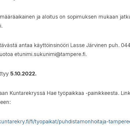
määräaikainen ja aloitus on sopimuksen mukaan jatk
i.
ehtävästä antaa käyttöinsinööri Lasse Järvinen puh. 04
uotoa etunimi.sukunimi@tampere.fi.
ttyy
5.10.2022.
aan Kuntarekryssä Hae työpaikkaa -painikkeesta. Link
seen:
untarekry.fi/fi/tyopaikat/puhdistamonhoitaja-tampere