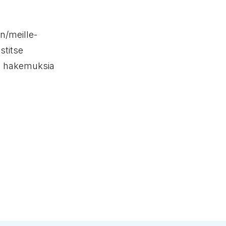
n/meille-
stitse
a hakemuksia
ä
inkki leikepöydälle