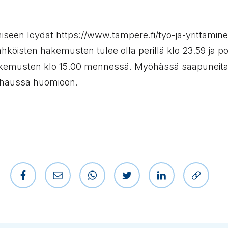
Linkki vie ulkopuoliselle sivustolle)
iseen löydät https://www.tampere.fi/tyo-ja-yrittamine
ähköisten hakemusten tulee olla perillä klo 23.59 ja po
kemusten klo 15.00 mennessä. Myöhässä saapuneit
a haussa huomioon.
Jaa Facebookissa
Jaa sähköpostilla
Jaa WhatsAppissa
Jaa Twitterissä
Jaa LinkedIniss
Kopioi l