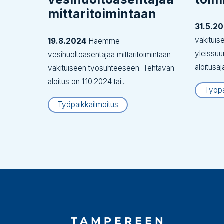
mittaritoimintaan
31.5.2
vakituis
19.8.2024
Haemme
yleissuu
vesihuoltoasentajaa mittaritoimintaan
aloitusaj
vakituiseen työsuhteeseen. Tehtävän
aloitus on 1.10.2024 tai...
Työpa
Työpaikkailmoitus