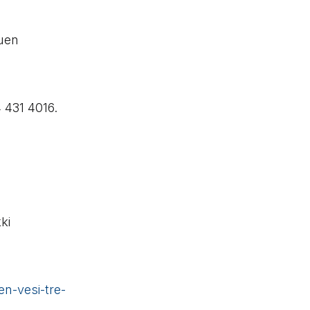
uen
4 431 4016.
ki
en-vesi-tre-