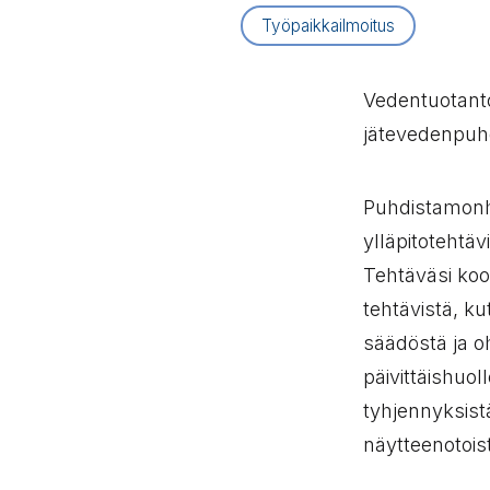
Artikkelityyppi:
Työpaikkailmoitus
Vedentuotant
jätevedenpuh
Puhdistamonho
ylläpitotehtäv
Tehtäväsi koo
tehtävistä, 
säädöstä ja oh
päivittäishuoll
tyhjennyksistä
näytteenotoista