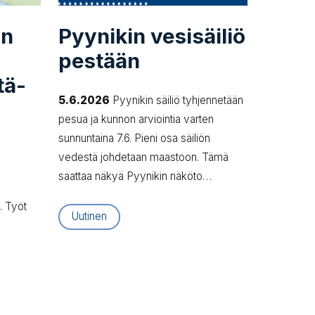
an
Pyynikin vesisäiliö
pestään
tä­
5.6.2026
Pyynikin säiliö tyhjennetään
pesua ja kunnon arviointia varten
sunnuntaina 7.6. Pieni osa säiliön
vedestä johdetaan maastoon. Tämä
saattaa näkyä Pyynikin näköto…
. Työt
Uutinen