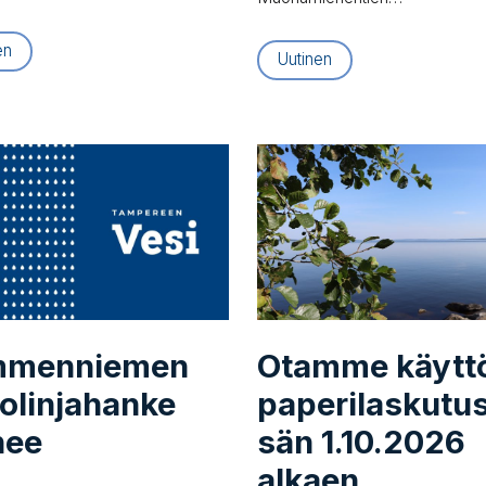
en
Uutinen
­men­nie­men
Otamme käytt
to­lin­ja­han­ke
pa­pe­ri­las­ku­tus
nee
sän 1.10.2026
alkaen