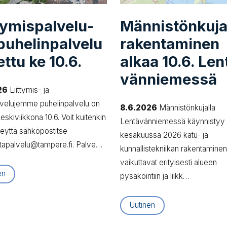
ty­mis­pal­ve­lu­
Män­nis­tön­ku­j
u­he­lin­pal­ve­lu
ra­ken­ta­mi­nen
ettu ke 10.6.
alkaa 10.6. Len­
vän­nie­mes­sä
26
Liittymis- ja
lvelujemme puhelinpalvelu on
8.6.2026
Männistönkujalla
keskiviikkona 10.6. Voit kuitenkin
Lentävänniemessä käynnistyy
teyttä sähköpostitse
kesäkuussa 2026 katu- ja
ttapalvelu@tampere.fi. Palve…
kunnallistekniikan rakentaminen
vaikuttavat erityisesti alueen
en
pysäköintiin ja liikk…
Uutinen