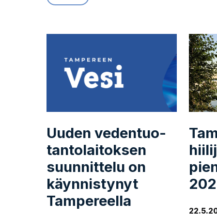
Uuden ve­den­tuo­
Tam
tan­to­lai­tok­sen
hii­li
suunnittelu on
pie
käyn­nis­ty­nyt
202
Tampereella
22.5.2