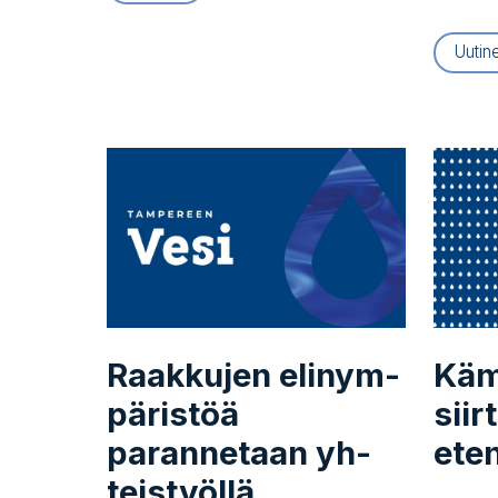
Uutin
Raakkujen eli­nym­
Käm
pä­ris­töä
siir­
parannetaan yh­
ete
teis­työl­lä