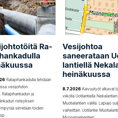
­joh­to­töi­tä Ra­
Vesijohtoa
­han­ka­dul­la
saneerataan Uo
näkuussa
lan­tiel­lä Neka
heinäkuussa
026
Ratapihankadulla tehdään
ussa vesijohdon
8.7.2026
Kaivuutyöt alkavat tä
tä. Ratapihankadun ja
viikolla Uotilantiellä Nekalantien
inkadun risteyksen
Muotialantien välillä. Läpiajo su
ympyrää siirretään töiden
vaiheittain. Uotilantie Muotialant
bsp…
Muonamiehentien…