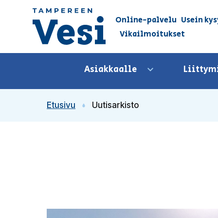
Siirry sisältöön
Online-palvelu
Usein kys
Vikailmoitukset
Siirry etusivulle
Asiakkaalle
Liittym
Avaa valikko
Etusivu
Uutisarkisto