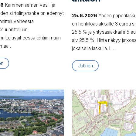
26
Kämmenniemen vesi- ja
den siirtolinjahanke on edennyt
25.6.2026
Yhden paperilasku
nnitteluvaiheesta
on henkilöasiakkaille 3 euroa si
suunnitteluun.
25,5 % ja yritysasiakkaille 5 eu
nnitteluvaiheessa tehtiin muun
alv 25,5 %. Hinta näkyy jatkos
 maa…
jokaisella laskulla. L…
en
Uutinen