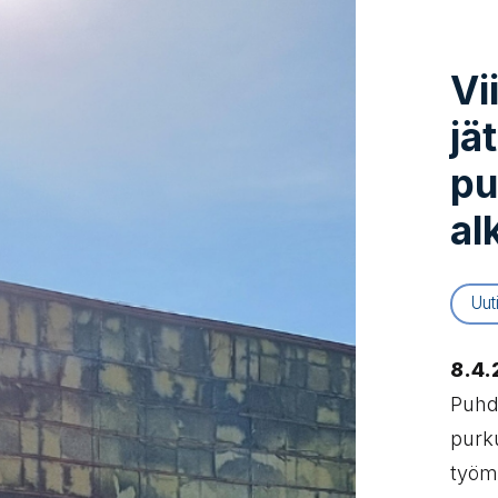
Vi
jä
pu
al
Uut
8.4.
Puhd
purk
työm