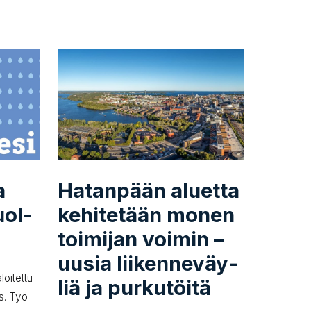
a
Hatanpään aluetta
uol­
kehitetään monen
toimijan voimin –
uusia lii­ken­ne­väy­
loitettu
liä ja purkutöitä
us. Työ