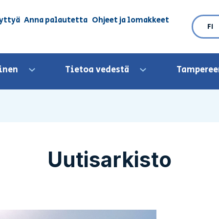
yttyä
Anna palautetta
Ohjeet ja lomakkeet
FI
inen
Tietoa vedestä
Tamperee
Avaa valikko
Avaa valikko
Uutisarkisto