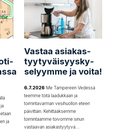
Vastaa asia­kas­
­ti­
tyy­ty­väi­syys­ky­
lassa
se­lyym­me ja voita!
6.7.2026
Me Tampereen Vedessä
teemme töitä laadukkaan ja
llä
toimintavarman vesihuollon eteen
 ja
päivittäin. Kehittääksemme
ljetaan
toimintaamme toivomme sinun
ien ja
vastaavan asiakastyytyvä…