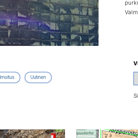
purk
Valm
V
lmoitus
Uutinen
S