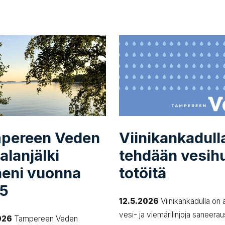
pereen Veden
Vii­ni­kan­ka­dul­l
­ja­lan­jäl­ki
tehdään ve­si­h
neni vuonna
to­töi­tä
5
12.5.2026
Viinikankadulla on a
vesi- ja viemärilinjoja saneera
026
Tampereen Veden