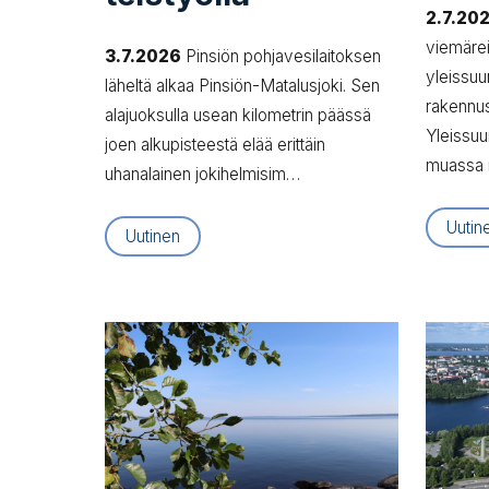
2.7.20
viemärei
3.7.2026
Pinsiön pohjavesilaitoksen
yleissuu
läheltä alkaa Pinsiön-Matalusjoki. Sen
rakennus
alajuoksulla usean kilometrin päässä
Yleissuu
joen alkupisteestä elää erittäin
muassa
uhanalainen jokihelmisim…
Uutin
Uutinen