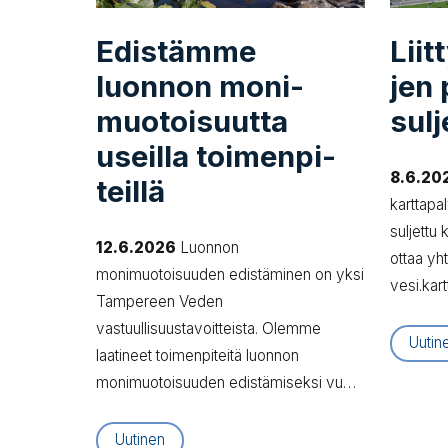
Edistämme
Liit­
luonnon mo­ni­
jen p
muo­toi­suut­ta
sulj
useilla toi­men­pi­
8.6.20
teil­lä
karttapa
suljettu 
12.6.2026
Luonnon
ottaa yh
monimuotoisuuden edistäminen on yksi
vesi.kar
Tampereen Veden
vastuullisuustavoitteista. Olemme
Uutin
laatineet toimenpiteitä luonnon
monimuotoisuuden edistämiseksi vu…
Uutinen