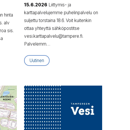
15.6.2026
Liittymis- ja
karttapalvelujemme puhelinpalvelu on
n hinta
suljettu torstaina 18.6. Voit kuitenkin
s. alv
ottaa yhteyttä sähköpostitse
roa sis.
vesi.karttapalvelu@tampere.fi.
sa
Palvelemm…
Uutinen