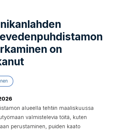
inikanlahden
tevedenpuhdistamon
rkaminen on
kanut
inen
2026
istamon alueella tehtiin maaliskuussa
utyömaan valmistelevia töitä, kuten
aan perustaminen, puiden kaato