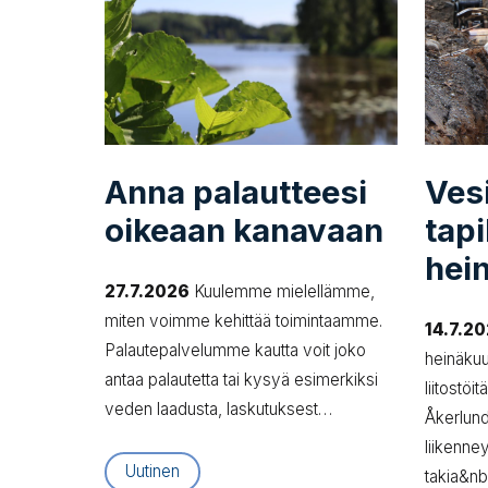
Anna palautteesi
Ve­si
oikeaan kanavaan
ta­pi
hei
27.7.2026
Kuulemme mielellämme,
miten voimme kehittää toimintaamme.
14.7.2
Palautepalvelumme kautta voit joko
heinäku
antaa palautetta tai kysyä esimerkiksi
liitostöi
veden laadusta, laskutuksest…
Åkerlund
liikenne
Uutinen
takia&n