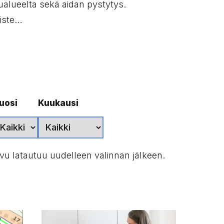
ualueelta sekä aidan pystytys.
iste…
uosi
Kuukausi
ivu latautuu uudelleen valinnan jälkeen.