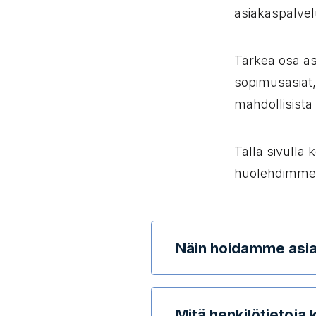
asiakaspalvelu
Tärkeä osa asi
sopimusasiat,
mahdollisista r
Tällä sivulla
huolehdimme m
Näin hoidamme asiak
Mitä henkilötietoj