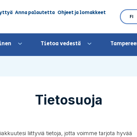
yttyä
Anna palautetta
Ohjeet ja lomakkeet
FI
inen
Tietoa vedestä
Tamperee
Avaa valikko
Avaa valikko
Tietosuoja
kuutesi liittyviä tietoja, jotta voimme tarjota hyvää