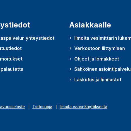
ystiedot
Asiakkaalle
aspalvelun yhteystiedot
Ilmoita vesimittarin luke
utustiedot
Verkostoon liittyminen
lmoitukset
Ohjeet ja lomakkeet
palautetta
Sähköinen asiointipalvelu
u uudessa ikkunassa)
Laskutus ja hinnastot
avuusseloste
Tietosuoja
Ilmoita väärinkäytöksestä