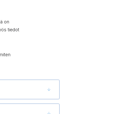
yä on
ös tiedot
miten