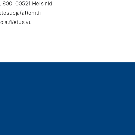
L 800, 00521 Helsinki​
etosuoja(at)om.fi​
oja.fi/etusivu