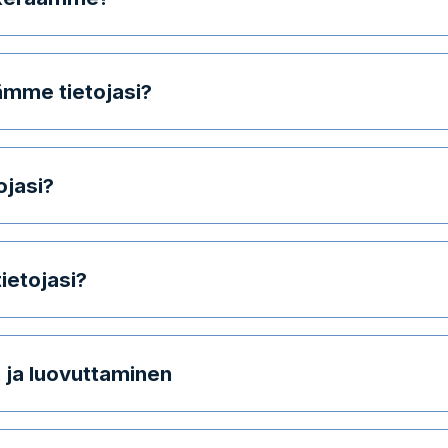
ämme tietojasi?
ojasi?
ietojasi?
n ja luovuttaminen