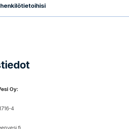
henkilötietoihisi
tiedot
si Oy:​
1716-4
nvesi.fi