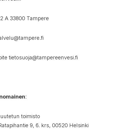
 42 A 33800 Tampere
alvelu@tampere.fi ​
ite tietosuoja@tampereenvesi.fi​
anomainen
:​
uutetun toimisto​
Ratapihantie 9, 6. krs, 00520 Helsinki​