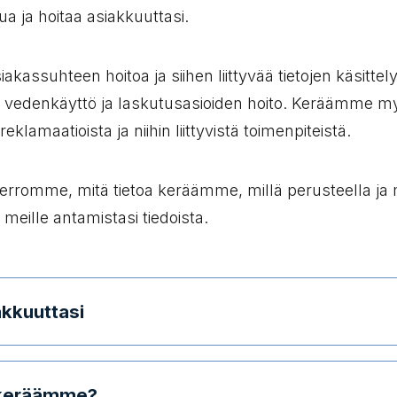
a ja hoitaa asiakkuuttasi. ​
akassuhteen hoitoa ja siihen liittyvää tietojen käsittel
 vedenkäyttö ja laskutusasioiden hoito. Keräämme my
eklamaatioista ja niihin liittyvistä toimenpiteistä.​
 kerromme, mitä tietoa keräämme, millä perusteella ja 
eille antamistasi tiedoista.​
kuuttasi​​
a keräämme?