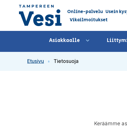
Siirry sisältöön
Online-palvelu
Usein kys
Vikailmoitukset
Siirry etusivulle
Asiakkaalle
Liittym
Avaa valikko
Etusivu
Tietosuoja
Keräämme asiak