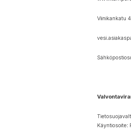
Viinikankatu
vesi.asiakasp
Sähköpostioso
Valvontavir
Tietosuojavalt
Käyntiosoite: 