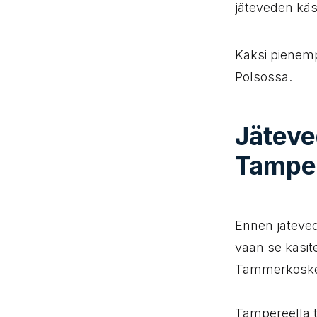
jäteveden käsi
Kaksi pienem
Polsossa.
Jäteve
Tamper
Ennen jäteved
vaan se käsit
Tammerkoskee
Tampereella t