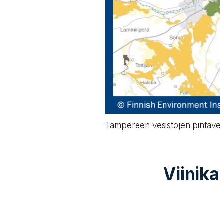
Tampereen vesistöjen pintav
Viinik