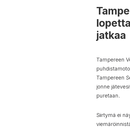
Tamper
lopett
jatkaa
Tampereen Ve
puhdistamotoi
Tampereen Se
jonne jäteves
puretaan.
Siirtymä ei nä
viemäröinnist