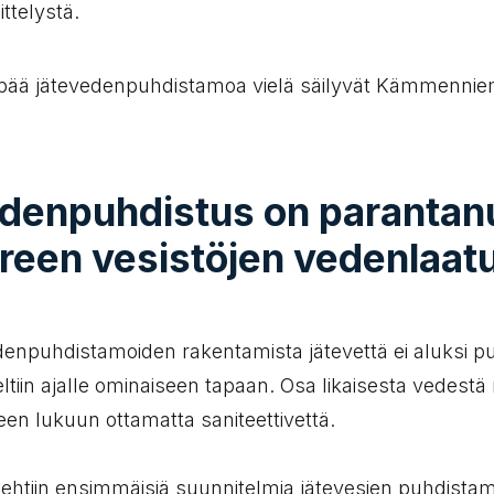
ttelystä.
pää jätevedenpuhdistamoa vielä säilyvät Kämmennie
denpuhdistus on parantan
een vesistöjen vedenlaat
enpuhdistamoiden rakentamista jätevettä ei aluksi pu
eltiin ajalle ominaiseen tapaan. Osa likaisesta vedest
n lukuun ottamatta saniteettivettä.
ehtiin ensimmäisiä suunnitelmia jätevesien puhdistam