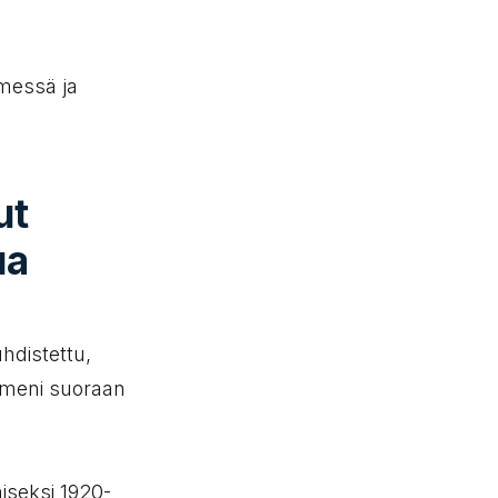
messä ja
ut
ua
hdistettu,
ä meni suoraan
iseksi 1920-