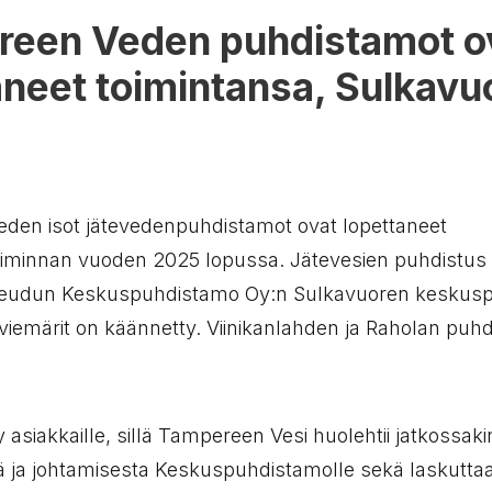
een Veden puhdistamot o
aneet toimintansa, Sulkavu
den isot jätevedenpuhdistamot ovat lopettaneet
minnan vuoden 2025 lopussa. Jätevesien puhdistus o
udun Keskuspuhdistamo Oy:n Sulkavuoren keskusp
iviemärit on käännetty. Viinikanlahden ja Raholan puh
y asiakkaille, sillä Tampereen Vesi huolehtii jatkossaki
ä ja johtamisesta Keskuspuhdistamolle sekä laskuttaa