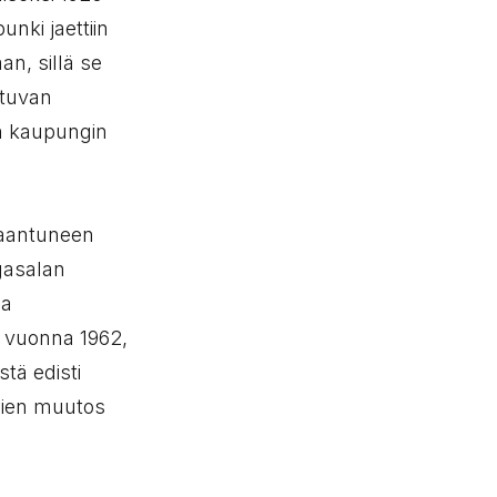
nki jaettiin
n, sillä se
stuvan
in kaupungin
ilaantuneen
ngasalan
aa
i vuonna 1962,
tä edisti
sien muutos