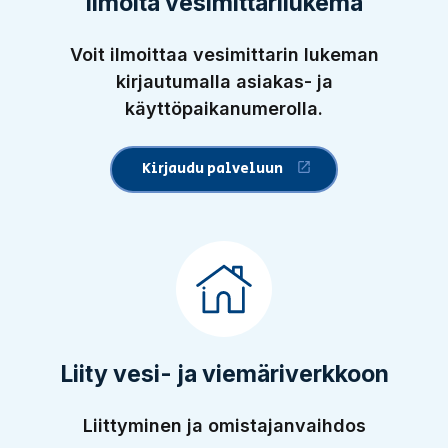
Ilmoita vesimittarilukema
Voit ilmoittaa vesimittarin lukeman
kirjautumalla asiakas- ja
käyttöpaikanumerolla.
Kirjaudu palveluun
(Linkki vie ulkopuoliselle si
Liity vesi- ja viemäriverkkoon
Liittyminen ja omistajanvaihdos