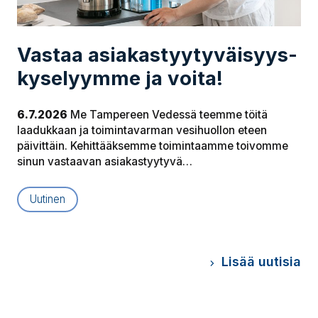
Vastaa asia­kas­tyy­ty­väi­syys­
ky­se­lyym­me ja voita!
6.7.2026
Me Tampereen Vedessä teemme töitä
laadukkaan ja toimintavarman vesihuollon eteen
päivittäin. Kehittääksemme toimintaamme toivomme
sinun vastaavan asiakastyytyvä…
Uutinen
Lisää uutisia