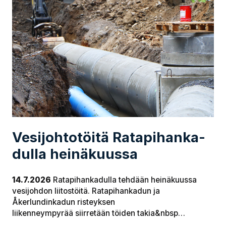
Ve­si­joh­to­töi­tä Ra­ta­pi­han­ka­
dul­la heinäkuussa
14.7.2026
Ratapihankadulla tehdään heinäkuussa
vesijohdon liitostöitä. Ratapihankadun ja
Åkerlundinkadun risteyksen
liikenneympyrää siirretään töiden takia&nbsp…