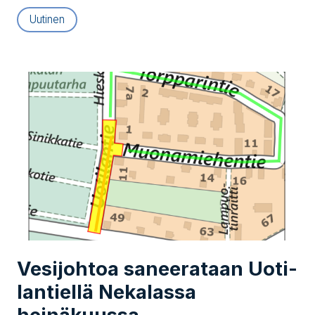
Uutinen
Vesijohtoa saneerataan Uo­ti­
lan­tiel­lä Nekalassa