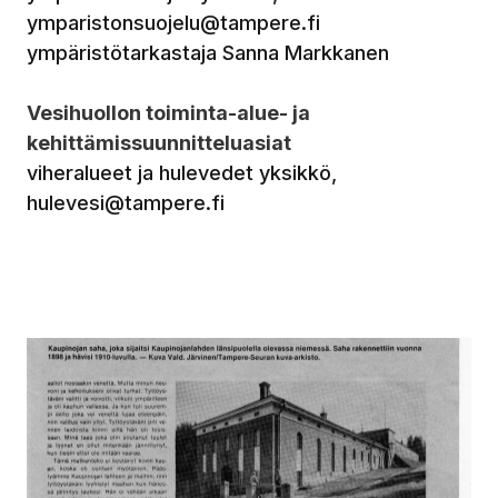
ymparistonsuojelu@tampere.fi
ympäristötarkastaja Sanna Markkanen
Vesihuollon toiminta-alue- ja
kehittämissuunnitteluasiat
viheralueet ja hulevedet yksikkö,
hulevesi@tampere.fi