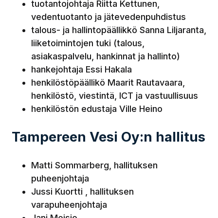
tuotantojohtaja Riitta Kettunen,
vedentuotanto ja jätevedenpuhdistus
talous- ja hallintopäällikkö Sanna Liljaranta,
liiketoimintojen tuki (talous,
asiakaspalvelu, hankinnat ja hallinto)
hankejohtaja Essi Hakala
henkilöstöpäällikö Maarit Rautavaara,
henkilöstö, viestintä, ICT ja vastuullisuus
henkilöstön edustaja Ville Heino
Tampereen Vesi Oy:n hallitus
Matti Sommarberg, hallituksen
puheenjohtaja
Jussi Kuortti , hallituksen
varapuheenjohtaja
Jani Moisio