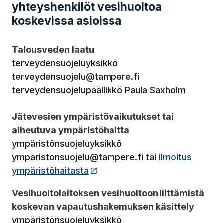
yhteyshenkilöt vesihuoltoa
koskevissa asioissa
Talousveden laatu
terveydensuojeluyksikkö
terveydensuojelu@tampere.fi
terveydensuojelupäällikkö Paula Saxholm
Jätevesien ympäristövaikutukset tai
aiheutuva ympäristöhaitta
ympäristönsuojeluyksikkö
ymparistonsuojelu@tampere.fi tai
ilmoitus
ympäristöhaitasta
(Linkki vie ulkopuoliselle sivus
Vesihuoltolaitoksen vesihuoltoon liittämistä
koskevan vapautushakemuksen käsittely
ympäristönsuojeluyksikkö,