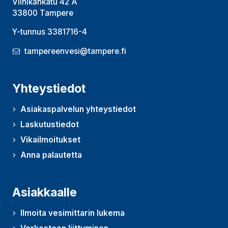
Viinikankatu 42 A
33800 Tampere
Y-tunnus 3381716-4
tampereenvesi@tampere.fi
Yhteystiedot
Asiakaspalvelun yhteystiedot
Laskutustiedot
Vikailmoitukset
Anna palautetta
(Avautuu uudessa ikkunassa)
Asiakkaalle
Ilmoita vesimittarin lukema