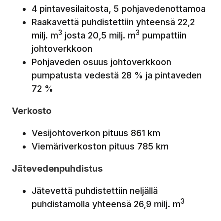
4 pintavesilaitosta, 5 pohjavedenottamoa
Raakavettä puhdistettiin yhteensä 22,2
3
3
milj. m
josta 20,5 milj. m
pumpattiin
johtoverkkoon
Pohjaveden osuus johtoverkkoon
pumpatusta vedestä 28 % ja pintaveden
72 %
Verkosto
Vesijohtoverkon pituus 861 km
Viemäriverkoston pituus 785 km
Jätevedenpuhdistus
Jätevettä puhdistettiin neljällä
3
puhdistamolla yhteensä 26,9 milj. m