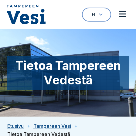
Siirry sisältöön
FI
VALITTU KIELI: S
Avaa kielivalikk
Avaa 
Siirry etusivulle
Tietoa Tampereen
Vedestä
Etusivu
Tampereen Vesi
Tietoa Tampereen Vedestä