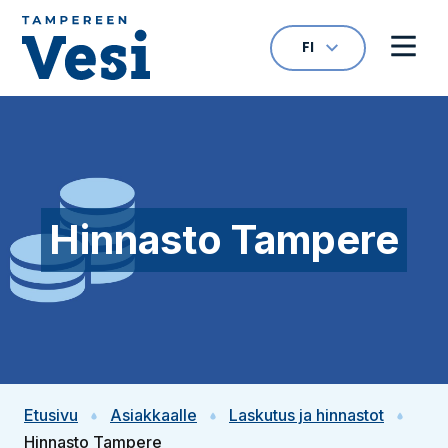
Siirry sisältöön
FI
VALITTU KIELI: S
Avaa kielivalikk
Avaa 
Siirry etusivulle
Hinnasto Tampere
Etusivu
Asiakkaalle
Laskutus ja hinnastot
Hinnasto Tampere