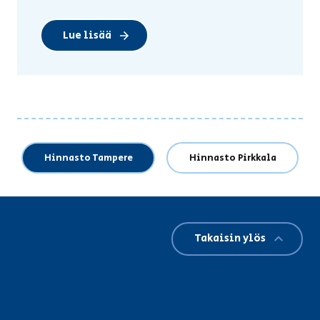
Lue lisää
Hinnasto Tampere
Hinnasto Pirkkala
Takaisin ylös