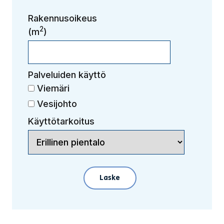
Rakennusoikeus
2
(m
)
Palveluiden käyttö
Viemäri
Vesijohto
Käyttötarkoitus
Laske