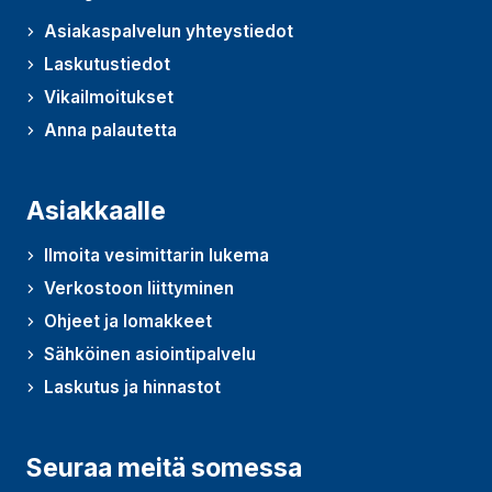
Asiakaspalvelun yhteystiedot
Laskutustiedot
Vikailmoitukset
Anna palautetta
(Avautuu uudessa ikkunassa)
Asiakkaalle
Ilmoita vesimittarin lukema
Verkostoon liittyminen
Ohjeet ja lomakkeet
Sähköinen asiointipalvelu
Laskutus ja hinnastot
Seuraa meitä somessa