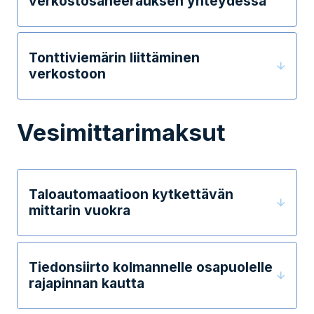
verkostosaneerauksen yhteydessä
Tonttiviemärin liittäminen
verkostoon
Vesimittarimaksut
Taloautomaatioon kytkettävän
mittarin vuokra
Tiedonsiirto kolmannelle osapuolelle
rajapinnan kautta