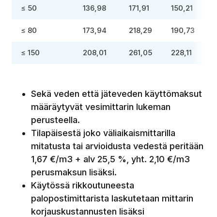
≤ 50
136,98
171,91
150,21
≤ 80
173,94
218,29
190,73
≤ 150
208,01
261,05
228,11
Sekä veden että jäteveden käyttömaksut
määräytyvät vesimittarin lukeman
perusteella.
Tilapäisestä joko väliaikaismittarilla
mitatusta tai arvioidusta vedestä peritään
1,67 €/m3 + alv 25,5 %, yht. 2,10 €/m3
perusmaksun lisäksi.
Käytössä rikkoutuneesta
palopostimittarista laskutetaan mittarin
korjauskustannusten lisäksi