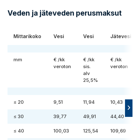
Veden ja jäteveden perusmaksut
Mittarikoko
Vesi
Vesi
Jätevesi
mm
€ /kk
€ /kk
€ /kk
veroton
sis.
veroton
alv
25,5%
≤ 20
9,51
11,94
10,43
≤ 30
39,77
49,91
44,40
≤ 40
100,03
125,54
109,69