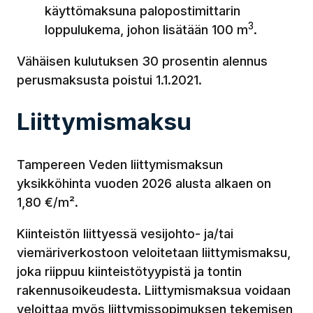
käyttömaksuna palopostimittarin
3
loppulukema, johon lisätään 100 m
.
Vähäisen kulutuksen 30 prosentin alennus
perusmaksusta poistui 1.1.2021.
Liittymismaksu
Tampereen Veden liittymismaksun
yksikköhinta vuoden 2026 alusta alkaen on
1,80 €/m².
Kiinteistön liittyessä vesijohto- ja/tai
viemäriverkostoon veloitetaan liittymismaksu,
joka riippuu kiinteistötyypistä ja tontin
rakennusoikeudesta. Liittymismaksua voidaan
veloittaa myös liittymissopimuksen tekemisen