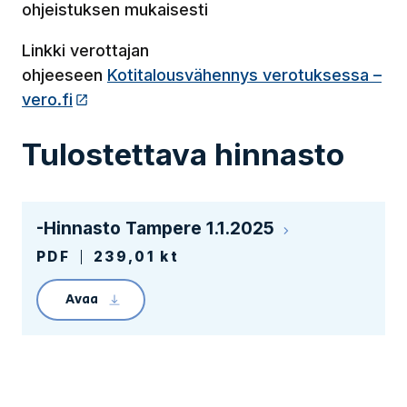
ohjeistuksen mukaisesti
Linkki verottajan
ohjeeseen
Kotitalousvähennys verotuksessa –
vero.fi
(Linkki vie ulkopuoliselle sivustolle)
Tulostettava hinnasto
-Hinnasto Tampere 1.1.2025
PDF
239,01 kt
Avaa
Linkin avaaminen lataa tiedoston _Hinnasto 