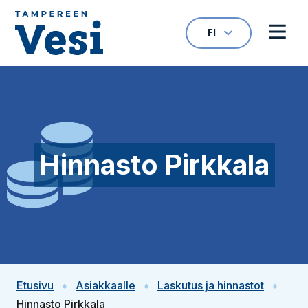
Siirry sisältöön
FI
VALITTU KIELI: S
Avaa kielivalikk
Avaa 
Siirry etusivulle
Hinnasto Pirkkala
Etusivu
Asiakkaalle
Laskutus ja hinnastot
Hinnasto Pirkkala