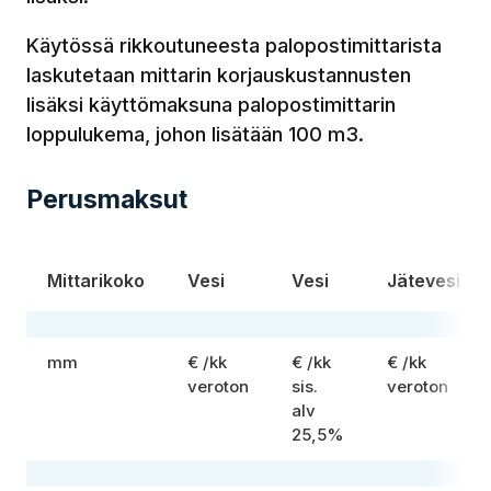
Käytössä rikkoutuneesta palopostimittarista
laskutetaan mittarin korjauskustannusten
lisäksi käyttömaksuna palopostimittarin
loppulukema, johon lisätään 100 m3.
Perusmaksut
Mittarikoko
Vesi
Vesi
Jätevesi
mm
€ /kk
€ /kk
€ /kk
veroton
sis.
veroton
alv
25,5%