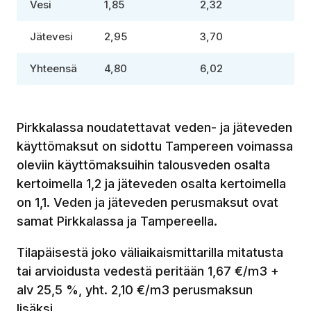
Vesi
1,85
2,32
Jätevesi
2,95
3,70
Yhteensä
4,80
6,02
Pirkkalassa noudatettavat veden- ja jäteveden
käyttömaksut on sidottu Tampereen voimassa
oleviin käyttömaksuihin talousveden osalta
kertoimella 1,2 ja jäteveden osalta kertoimella
on 1,1. Veden ja jäteveden perusmaksut ovat
samat Pirkkalassa ja Tampereella.
Tilapäisestä joko väliaikaismittarilla mitatusta
tai arvioidusta vedestä peritään 1,67 €/m3 +
alv 25,5 %, yht. 2,10 €/m3 perusmaksun
lisäksi.