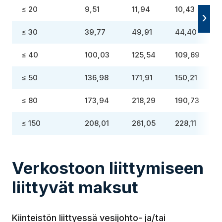
≤ 20
9,51
11,94
10,43
≤ 30
39,77
49,91
44,40
≤ 40
100,03
125,54
109,69
≤ 50
136,98
171,91
150,21
≤ 80
173,94
218,29
190,73
≤ 150
208,01
261,05
228,11
Verkostoon liittymiseen
liittyvät maksut
Kiinteistön liittyessä vesijohto- ja/tai