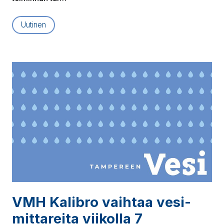
Uutinen
VMH Kalibro vaihtaa ve­si­
mit­ta­rei­ta viikolla 7