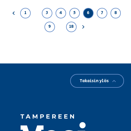
…
1
3
4
5
6
7
8
Edellinen
…
9
18
Seuraava
Takaisin ylös