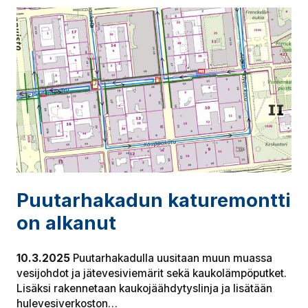
Puu­tar­ha­ka­dun ka­tu­re­mont­ti
on alkanut
10.3.2025
Puutarhakadulla uusitaan muun muassa
vesijohdot ja jätevesiviemärit sekä kaukolämpöputket.
Lisäksi rakennetaan kaukojäähdytyslinja ja lisätään
hulevesiverkoston…