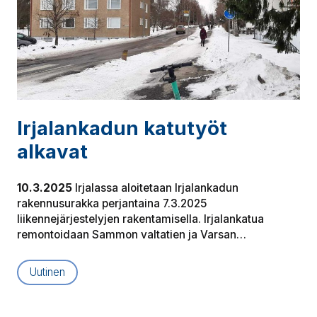
Ir­ja­lan­ka­dun katutyöt
alkavat
10.3.2025
Irjalassa aloitetaan Irjalankadun
rakennusurakka perjantaina 7.3.2025
liikennejärjestelyjen rakentamisella. Irjalankatua
remontoidaan Sammon valtatien ja Varsan…
Uutinen