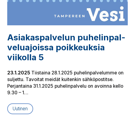
Asia­kas­pal­ve­lun pu­he­lin­pal­
ve­lua­jois­sa poikkeuksia
viikolla 5
23.1.2025
Tiistaina 28.1.2025 puhelinpalvelumme on
suljettu. Tavoitat meidät kuitenkin sähköpostitse.
Perjantaina 31.1.2025 puhelinpalvelu on avoinna kello
9.30 – 1…
Uutinen