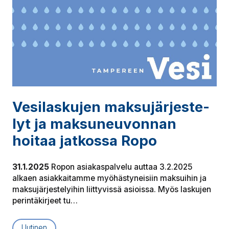
Ve­si­las­ku­jen mak­su­jär­jes­te­
lyt ja mak­su­neu­von­nan
hoitaa jatkossa Ropo
31.1.2025
Ropon asiakaspalvelu auttaa 3.2.2025
alkaen asiakkaitamme myöhästyneisiin maksuihin ja
maksujärjestelyihin liittyvissä asioissa. Myös laskujen
perintäkirjeet tu…
Uutinen