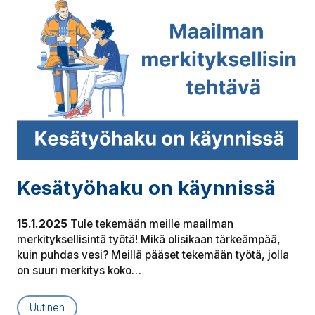
Kesätyöhaku on käynnissä
15.1.2025
Tule tekemään meille maailman
merkityksellisintä työtä! Mikä olisikaan tärkeämpää,
kuin puhdas vesi? Meillä pääset tekemään työtä, jolla
on suuri merkitys koko…
Uutinen