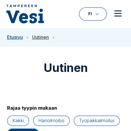
Siirry sisältöön
FI
VALITTU KIELI: S
Avaa kielivalikk
Avaa 
Siirry etusivulle
Etusivu
Uutinen
Uutinen
Rajaa tyypin mukaan
Kaikki
Häiriöilmoitus
Työpaikkailmoitus