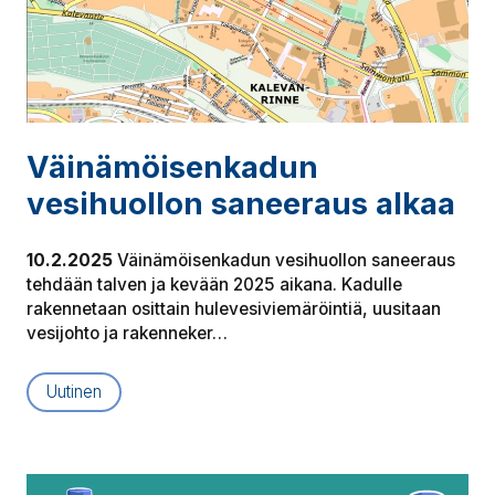
Väi­nä­möi­sen­ka­dun
vesihuollon saneeraus alkaa
10.2.2025
Väinämöisenkadun vesihuollon saneeraus
tehdään talven ja kevään 2025 aikana. Kadulle
rakennetaan osittain hulevesiviemäröintiä, uusitaan
vesijohto ja rakenneker…
Uutinen