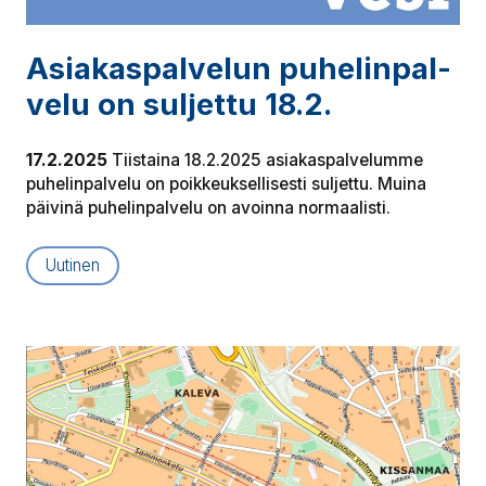
Asia­kas­pal­ve­lun pu­he­lin­pal­
ve­lu on suljettu 18.2.
17.2.2025
Tiistaina 18.2.2025 asiakaspalvelumme
puhelinpalvelu on poikkeuksellisesti suljettu. Muina
päivinä puhelinpalvelu on avoinna normaalisti.
Uutinen