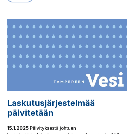
Las­ku­tus­jär­jes­tel­mää
päivitetään
15.1.2025
Päivityksestä johtuen