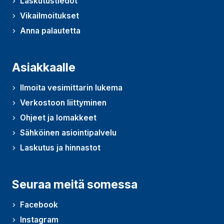
Laskutustiedot
Vikailmoitukset
Anna palautetta
(Avautuu uudessa ikkunassa)
Asiakkaalle
Ilmoita vesimittarin lukema
Verkostoon liittyminen
Ohjeet ja lomakkeet
Sähköinen asiointipalvelu
Laskutus ja hinnastot
Seuraa meitä somessa
Facebook
Instagram