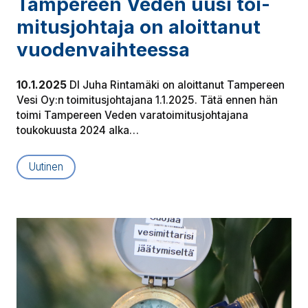
Tampereen Veden uusi toi­
mi­tus­joh­ta­ja on aloittanut
vuo­den­vaih­tees­sa
10.1.2025
DI Juha Rintamäki on aloittanut Tampereen
Vesi Oy:n toimitusjohtajana 1.1.2025. Tätä ennen hän
toimi Tampereen Veden varatoimitusjohtajana
toukokuusta 2024 alka…
Uutinen