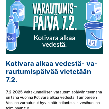
Kotivara alkaa vedestä- va­
rau­tu­mis­päi­vää vietetään
7.2.
7.2.2025
Valtakunnallisen varautumispäivän teemana
on tänä vuonna Kotivara alkaa vedestä. Tampereen
Vesi on varautunut hyvin häiriötilanteisiin vesihuollon
toiminnan tur…