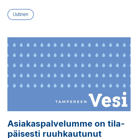
Uutinen
Asia­kas­pal­ve­lum­me on ti­la­
päi­ses­ti ruuh­kau­tu­nut