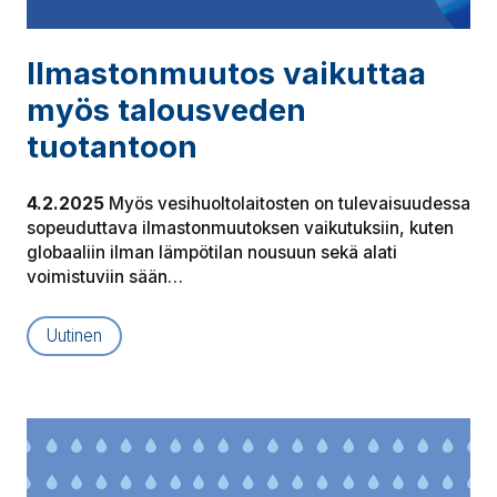
Il­mas­ton­muu­tos vaikuttaa
myös talousveden
tuotantoon
4.2.2025
Myös vesihuoltolaitosten on tulevaisuudessa
sopeuduttava ilmastonmuutoksen vaikutuksiin, kuten
globaaliin ilman lämpötilan nousuun sekä alati
voimistuviin sään…
Uutinen