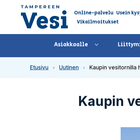
Siirry sisältöön
Online-palvelu
Usein kys
Vikailmoitukset
Siirry etusivulle
Asiakkaalle
Liittym
Avaa valikko
Etusivu
Uutinen
Kaupin vesitornilla 
Kaupin ves