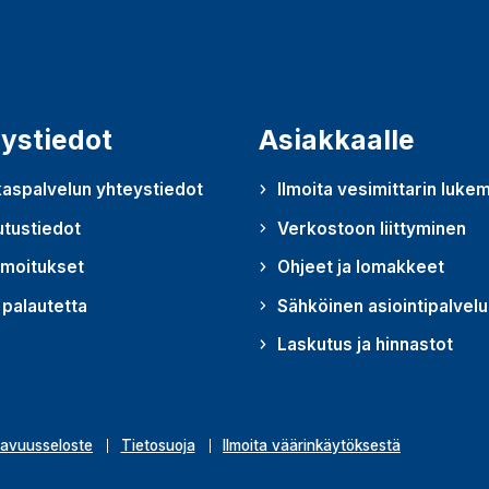
ystiedot
Asiakkaalle
aspalvelun yhteystiedot
Ilmoita vesimittarin luke
utustiedot
Verkostoon liittyminen
lmoitukset
Ohjeet ja lomakkeet
palautetta
Sähköinen asiointipalvelu
u uudessa ikkunassa)
Laskutus ja hinnastot
avuusseloste
Tietosuoja
Ilmoita väärinkäytöksestä