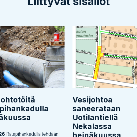
Liittyvät sisällöt
johtotöitä
Vesijohtoa
pihankadulla
saneerataan
näkuussa
Uotilantiellä
Nekalassa
heinäkuussa
26
Ratapihankadulla tehdään