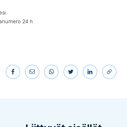
esi
anumero 24 h
Jaa Facebookissa
Jaa sähköpostilla
Jaa WhatsAppissa
Jaa Twitterissä
Jaa LinkedIniss
Kopioi l