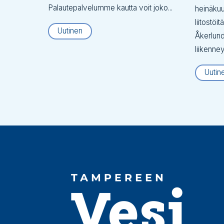
Palautepalvelumme kautta voit joko...
heinäku
liitostöi
Uutinen
Åkerlund
liikenne
Uutin