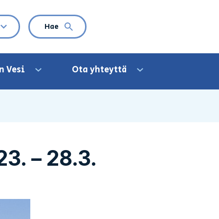
VALITTU KIELI: SUOMI
Hae
Avaa kielivalikko
n Vesi
Ota yhteyttä
Avaa valikko
Avaa valikko
23. – 28.3.