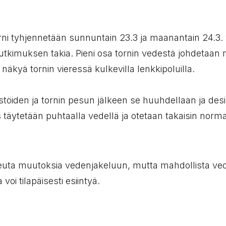
rni tyhjennetään sunnuntain 23.3 ja maanantain 24.3. 
utkimuksen takia. Pieni osa tornin vedestä johdetaan
äkyä tornin vieressä kulkevilla lenkkipoluilla.
töiden ja tornin pesun jälkeen se huuhdellaan ja desi
 täytetään puhtaalla vedellä ja otetaan takaisin norma
heuta muutoksia vedenjakeluun, mutta mahdollista ve
oi tilapäisesti esiintyä.