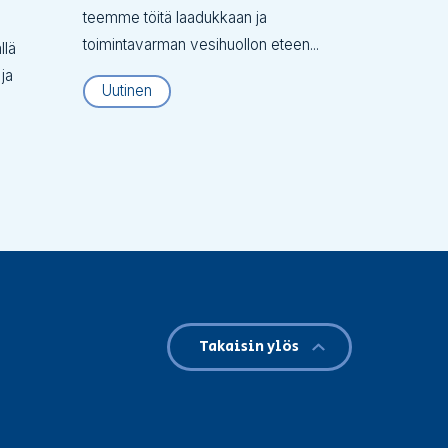
teemme töitä laadukkaan ja
toimintavarman vesihuollon eteen...
llä
 ja
Uutinen
Takaisin ylös