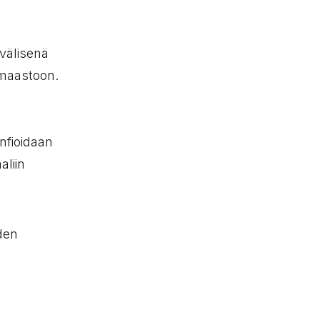
välisenä
 maastoon.
nfioidaan
aliin
den