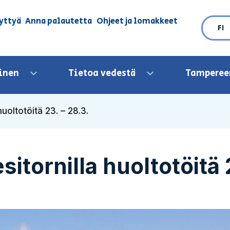
yttyä
Anna palautetta
Ohjeet ja lomakkeet
FI
inen
Tietoa vedestä
Tamperee
Avaa valikko
Avaa valikko
huoltotöitä 23. – 28.3.
itornilla huoltotöitä 