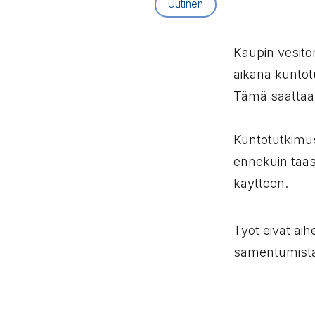
Artikkelityyppi:
Uutinen
Kaupin vesito
aikana kuntot
Tämä saattaa n
Kuntotutkimus
ennekuin taas
käyttöön.
Työt eivät ai
samentumista v