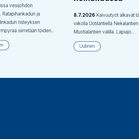
ussa vesijohdon
tä. Ratapihankadun ja
8.7.2026
Kaivuutyöt alkavat tä
inkadun risteyksen
viikolla Uotilantiellä Nekalantien
ympyrää siirretään töiden...
Muotialantien välillä. Läpiajo...
en
Uutinen