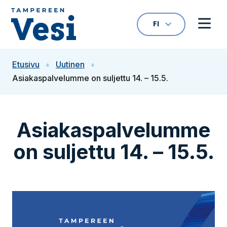
Siirry sisältöön
FI
VALITTU KIELI: S
Avaa kielivalikk
Avaa 
Siirry etusivulle
Etusivu
Uutinen
Asiakaspalvelumme on suljettu 14. – 15.5.
Asiakaspalvelumme
on suljettu 14. – 15.5.