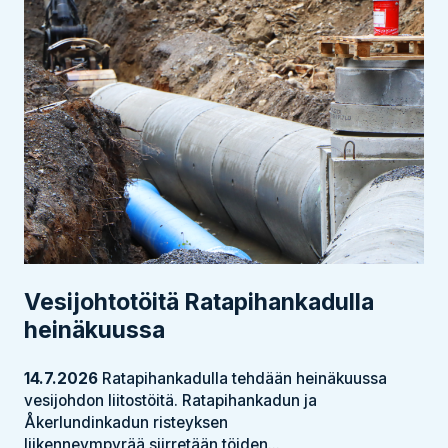
Vesijohtotöitä Ratapihankadulla
heinäkuussa
14.7.2026
Ratapihankadulla tehdään heinäkuussa
vesijohdon liitostöitä. Ratapihankadun ja
Åkerlundinkadun risteyksen
liikenneympyrää siirretään töiden...