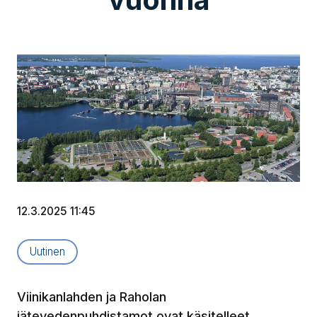
12.3.2025 11:45
Artikkelityyppi:
Uutinen
Viinikanlahden ja Raholan
jätevedenpuhdistamot ovat käsitelleet