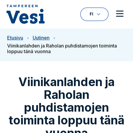
Siirry sisältöön
FI
VALITTU KIELI: S
Avaa kielivalikk
Avaa 
Siirry etusivulle
Etusivu
Uutinen
Viinikanlahden ja Raholan puhdistamojen toiminta
loppuu tänä vuonna
Viinikanlahden ja
Raholan
puhdistamojen
toiminta loppuu tänä
vuonna