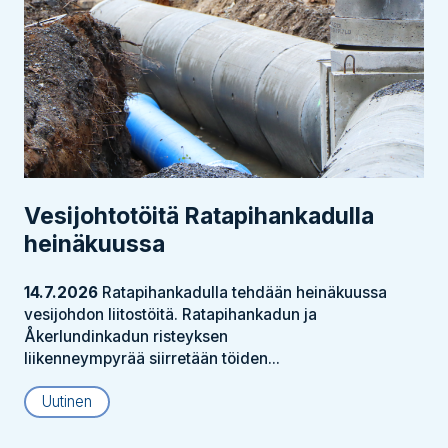
Vesijohtotöitä Ratapihankadulla
heinäkuussa
14.7.2026
Ratapihankadulla tehdään heinäkuussa
vesijohdon liitostöitä. Ratapihankadun ja
Åkerlundinkadun risteyksen
liikenneympyrää siirretään töiden...
Uutinen