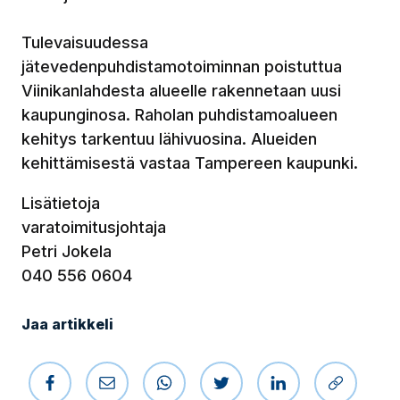
Tulevaisuudessa
jätevedenpuhdistamotoiminnan poistuttua
Viinikanlahdesta alueelle rakennetaan uusi
kaupunginosa. Raholan puhdistamoalueen
kehitys tarkentuu lähivuosina. Alueiden
kehittämisestä vastaa Tampereen kaupunki.
Lisätietoja
varatoimitusjohtaja
Petri Jokela
040 556 0604
Jaa artikkeli
Jaa Facebookissa
Jaa sähköpostilla
Jaa WhatsAppissa
Jaa Twitterissä
Jaa LinkedIniss
Kopioi li