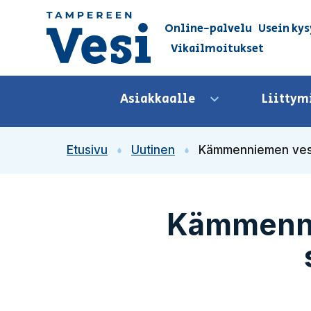
Siirry sisältöön
Online-palvelu
Usein kys
Vikailmoitukset
Siirry etusivulle
Asiakkaalle
Liittym
Avaa valikko
Etusivu
Uutinen
Kämmenniemen vesihu
Kämmennie