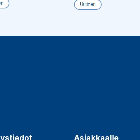
en
Uutinen
ystiedot
Asiakkaalle