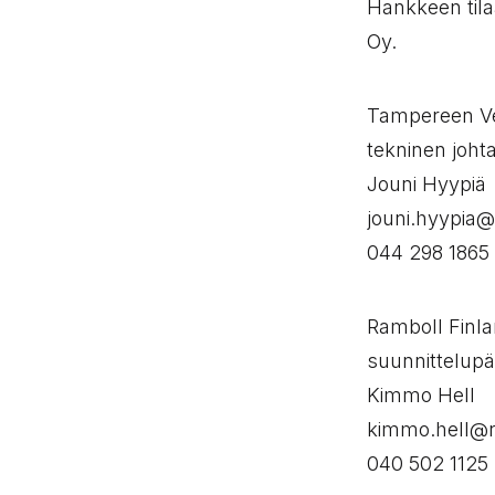
Hankkeen tila
Oy.
Tampereen Ve
tekninen johta
Jouni Hyypiä
jouni.hyypia@
044 298 1865
Ramboll Finl
suunnittelupä
Kimmo Hell
kimmo.hell@r
040 502 1125