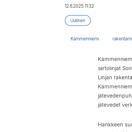
12.6.2025 11:32
Artikkelityyppi:
Uutinen
Kämmenniemi
rakentam
Kämmenniemen
siirtolinjat 
Linjan rakent
Kämmennieme
jätevedenpuh
jätevedet ver
Hankkeen suun