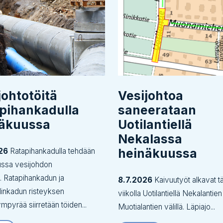
johtotöitä
Vesijohtoa
pihankadulla
saneerataan
näkuussa
Uotilantiellä
Nekalassa
heinäkuussa
26
Ratapihankadulla tehdään
ussa vesijohdon
tä. Ratapihankadun ja
8.7.2026
Kaivuutyöt alkavat tä
inkadun risteyksen
viikolla Uotilantiellä Nekalantien
ympyrää siirretään töiden...
Muotialantien välillä. Läpiajo...