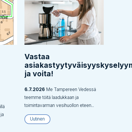
Vastaa
asiakastyytyväisyyskysely
ja voita!
6.7.2026
Me Tampereen Vedessä
teemme töitä laadukkaan ja
toimintavarman vesihuollon eteen...
llä
 ja
Uutinen