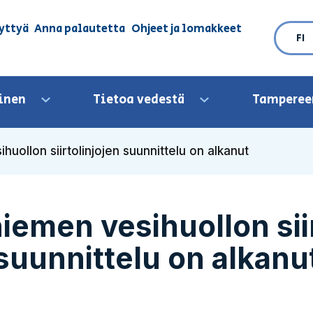
yttyä
Anna palautetta
Ohjeet ja lomakkeet
FI
inen
Tietoa vedestä
Tamperee
Avaa valikko
Avaa valikko
ollon siirtolinjojen suunnittelu on alkanut
men vesihuollon siir
suunnittelu on alkanu