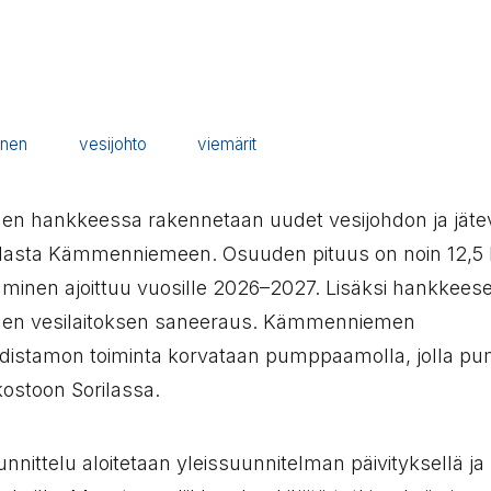
inen
vesijohto
viemärit
 hankkeessa rakennetaan uudet vesijohdon ja jät
Sorilasta Kämmenniemeen. Osuuden pituus on noin 12,5 k
aminen ajoittuu vuosille 2026–2027. Lisäksi hankkeese
n vesilaitoksen saneeraus. Kämmenniemen
distamon toiminta korvataan pumppaamolla, jolla p
kostoon Sorilassa.
nittelu aloitetaan yleissuunnitelman päivityksellä ja