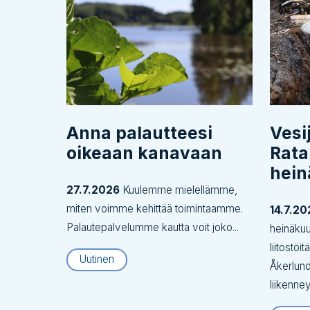
Anna palautteesi
Vesi
oikeaan kanavaan
Rata
hei
27.7.2026
Kuulemme mielellämme,
miten voimme kehittää toimintaamme.
14.7.20
Palautepalvelumme kautta voit joko...
heinäku
liitostöi
Uutinen
Åkerlund
liikenne