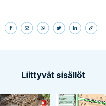
Jaa Facebookissa
Jaa sähköpostilla
Jaa WhatsAppissa
Jaa Twitterissä
Jaa LinkedIniss
Kopioi l
Liittyvät sisällöt