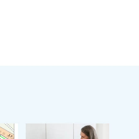
ä
inkki leikepöydälle