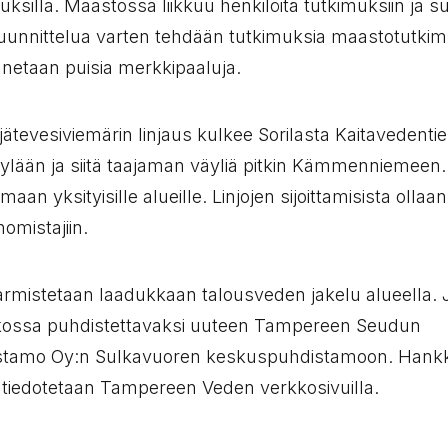
ksilla. Maastossa liikkuu henkilöitä tutkimuksiin ja s
jasuunnittelua varten tehdään tutkimuksia maastotutki
ennetaan puisia merkkipaaluja.
jätevesiviemärin linjaus kulkee Sorilasta Kaitavedenti
ylään ja siitä taajaman väyliä pitkin Kämmenniemeen. O
tumaan yksityisille alueille. Linjojen sijoittamisista oll
mistajiin.
rmistetaan laadukkaan talousveden jakelu alueella. 
tkossa puhdistettavaksi uuteen Tampereen Seudun
stamo Oy:n Sulkavuoren keskuspuhdistamoon. Hank
tiedotetaan Tampereen Veden verkkosivuilla.