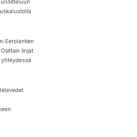
uunnitteluun
muskalustolla
en-Eerolantien
sittain linjat
aan yhteydessä
Jätevedet
keen