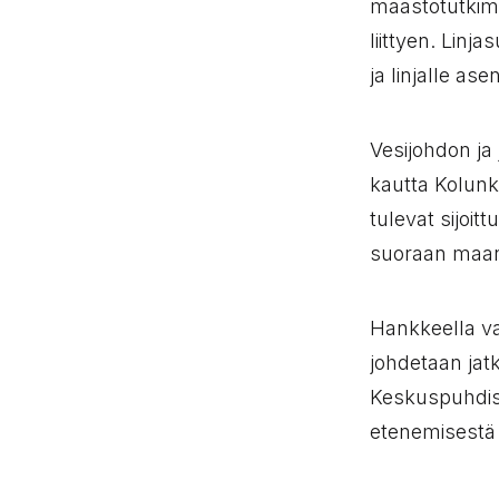
maastotutkimu
liittyen. Lin
ja linjalle as
Vesijohdon ja 
kautta Kolunk
tulevat sijoit
suoraan maano
Hankkeella va
johdetaan ja
Keskuspuhdi
etenemisestä 