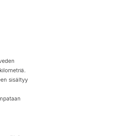
eveden
ilometriä.
en sisältyy
umpataan