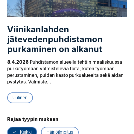
Viinikanlahden
jätevedenpuhdistamon
purkaminen on alkanut
8.4.2026
Puhdistamon alueella tehtiin maaliskuussa
purkutyömaan valmistelevia töitä, kuten työmaan
perustaminen, puiden kaato purkualueelta sekä aidan
pystytys. Valmiste…
Uutinen
Rajaa tyypin mukaan
Kaikki
Häiriöilmoitus