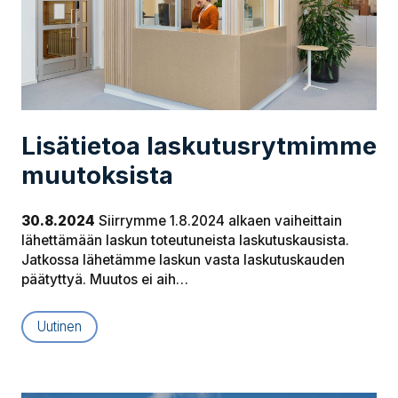
Lisätietoa las­ku­tus­ryt­mim­me
muutoksista
30.8.2024
Siirrymme 1.8.2024 alkaen vaiheittain
lähettämään laskun toteutuneista laskutuskausista.
Jatkossa lähetämme laskun vasta laskutuskauden
päätyttyä. Muutos ei aih…
Uutinen