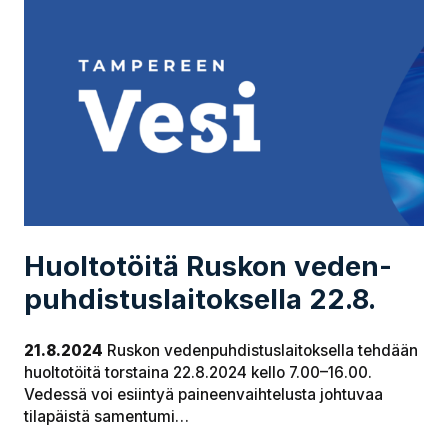
Huoltotöitä Ruskon ve­den­
puh­dis­tus­laitoksella 22.8.
21.8.2024
Ruskon vedenpuhdistuslaitoksella tehdään
huoltotöitä torstaina 22.8.2024 kello 7.00–16.00.
Vedessä voi esiintyä paineenvaihtelusta johtuvaa
tilapäistä samentumi…