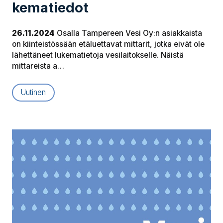
ke­ma­tie­dot
26.11.2024
Osalla Tampereen Vesi Oy:n asiakkaista
on kiinteistössään etäluettavat mittarit, jotka eivät ole
lähettäneet lukematietoja vesilaitokselle. Näistä
mittareista a…
Uutinen