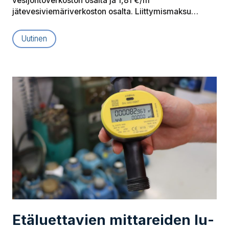
vesijohtoverkoston osalta ja 1,81 €/m²
jätevesiviemäriverkoston osalta. Liittymismaksu…
Uutinen
Etä­luet­ta­vien mittareiden lu­