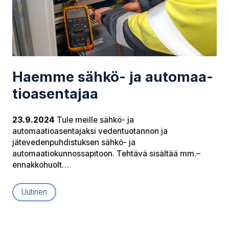
Haemme sähkö- ja au­to­maa­
tio­asen­ta­jaa
23.9.2024
Tule meille sähkö- ja
automaatioasentajaksi vedentuotannon ja
jätevedenpuhdistuksen sähkö- ja
automaatiokunnossapitoon. Tehtävä sisältää mm.–
ennakkohuolt…
Uutinen