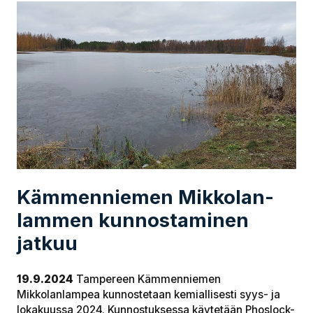
Käm­men­nie­men Mik­ko­lan­
lam­men kun­nos­ta­mi­nen
jatkuu
19.9.2024
Tampereen Kämmenniemen
Mikkolanlampea kunnostetaan kemiallisesti syys- ja
lokakuussa 2024. Kunnostuksessa käytetään Phoslock-