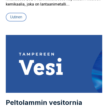
kemikaalia, joka on lantaanimetalli…
Uutinen
Peltolammin vesitornia