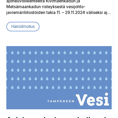
ajoneuvoliikenteeltä Kivimäenkadun ja
Metsämaankadun risteyksestä vesijohto-
javiemäriliitostöiden takia 11. – 29.11.2024 väliseksi aj…
Häiriöilmoitus