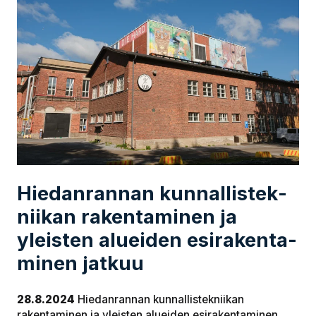
Hie­dan­ran­nan kun­nal­lis­tek­
nii­kan ra­ken­ta­mi­nen ja
yleisten alueiden esi­ra­ken­ta­
mi­nen jatkuu
28.8.2024
Hiedanrannan kunnallistekniikan
rakentaminen ja yleisten alueiden esirakentaminen