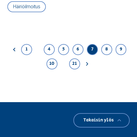
Häiriöilmoitus
…
1
4
5
6
7
8
9
Edellinen
…
10
21
Seuraava
Takaisin ylös