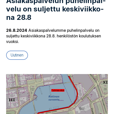
Asia­kas­pal­ve­lun pu­he­lin­pal­
ve­lu on suljettu kes­ki­viik­ko­
na 28.8
26.8.2024
Asiakaspalvelumme puhelinpalvelu on
suljettu keskiviikkona 28.8. henkilöstön koulutuksen
vuoksi.
Uutinen