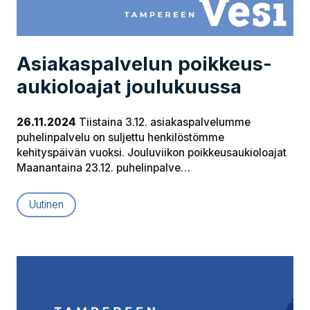
Asia­kas­pal­ve­lun poik­keus­
au­kio­loa­jat joulukuussa
26.11.2024
Tiistaina 3.12. asiakaspalvelumme
puhelinpalvelu on suljettu henkilöstömme
kehityspäivän vuoksi. Jouluviikon poikkeusaukioloajat
Maanantaina 23.12. puhelinpalve…
Uutinen