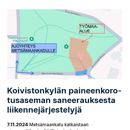
Koi­vis­ton­ky­län pai­neen­ko­ro­
tus­a­se­man sa­nee­rauk­ses­ta
lii­ken­ne­jär­jes­te­ly­jä
7.11.2024
Metsämaankatu katkaistaan