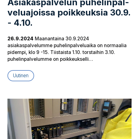
Asia­kas­pal­ve­lun pu­he­lin­pal­
ve­lua­jois­sa poikkeuksia 30.9.
- 4.10.
26.9.2024
Maanantaina 30.9.2024
asiakaspalvelumme puhelinpalveluaika on normaalia
pidempi, klo 9 -15. Tiistaista 1.10. torstaihin 3.10.
puhelinpalvelumme on poikkeukselli…
Uutinen