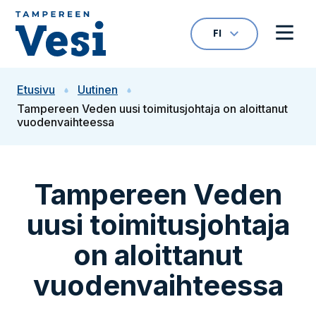
Siirry sisältöön
FI
VALITTU KIELI: S
Avaa kielivalikk
Avaa 
Siirry etusivulle
Etusivu
Uutinen
Tampereen Veden uusi toimitusjohtaja on aloittanut
vuodenvaihteessa
Tampereen Veden
uusi toimitusjohtaja
on aloittanut
vuodenvaihteessa