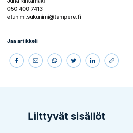
Juha Rintamäki
050 400 7413
etunimi.sukunimi@tampere.fi
Jaa artikkeli
Jaa Facebookissa
Jaa sähköpostilla
Jaa WhatsAppissa
Jaa Twitterissä
Jaa LinkedIniss
Kopioi li
Liittyvät sisällöt