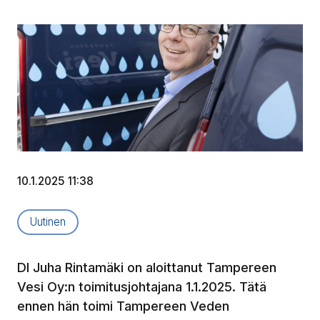
10.1.2025 11:38
Artikkelityyppi:
Uutinen
DI Juha Rintamäki on aloittanut Tampereen
Vesi Oy:n toimitusjohtajana 1.1.2025. Tätä
ennen hän toimi Tampereen Veden