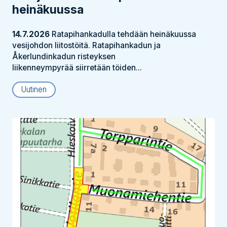
heinäkuussa
14.7.2026
Ratapihankadulla tehdään heinäkuussa
vesijohdon liitostöitä. Ratapihankadun ja
Åkerlundinkadun risteyksen
liikenneympyrää siirretään töiden...
Uutinen