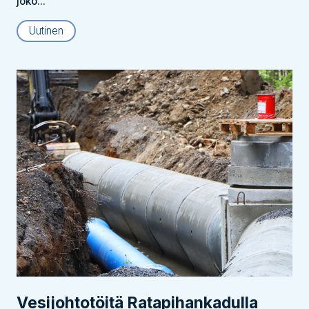
joko...
Uutinen
Vesijohtotöitä Ratapihankadulla