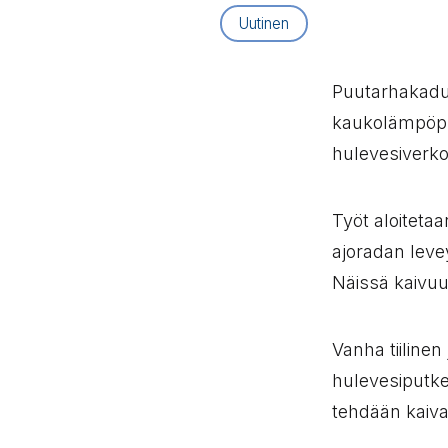
Artikkelityyppi:
Uutinen
Puutarhakadul
kaukolämpöput
hulevesiverko
Työt aloiteta
ajoradan leve
Näissä kaivuu
Vanha tiilinen
hulevesiputke
tehdään kaiva