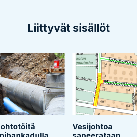
Liittyvät sisällöt
johtotöitä
Vesijohtoa
pihankadulla
saneerataan