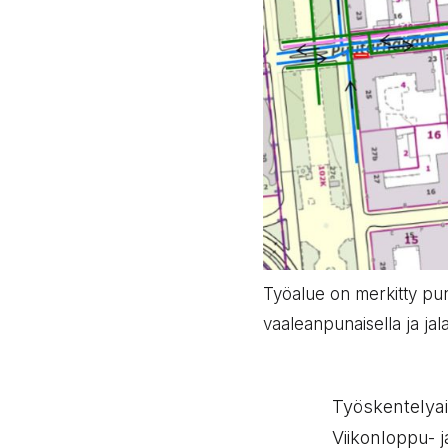
Työalue on merkitty punai
vaaleanpunaisella ja jala
Työskentelyai
Viikonloppu- 