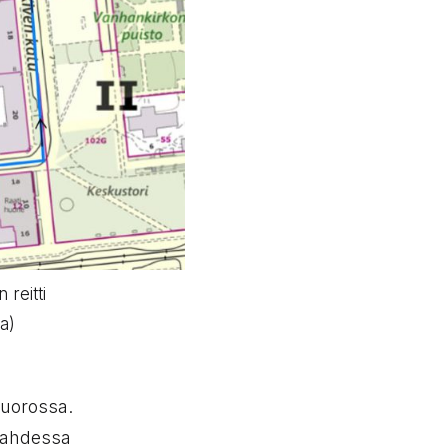
 reitti
sa)
vuorossa.
 kahdessa