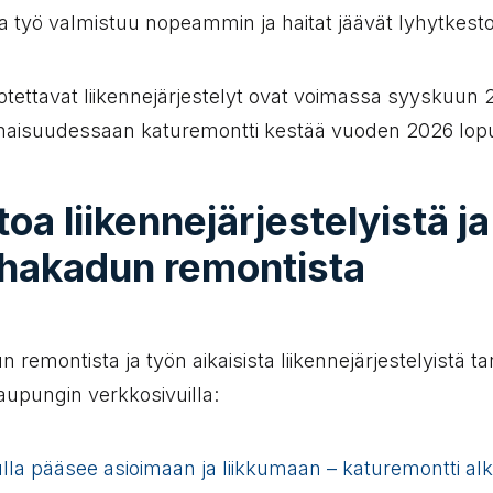
ta työ valmistuu nopeammin ja haitat jäävät lyhytkest
otettavat liikennejärjestelyt ovat voimassa syyskuun
naisuudessaan katuremontti kestää vuoden 2026 lopu
toa liikennejärjestelyistä ja
hakadun remontista
 remontista ja työn aikaisista liikennejärjestelyistä 
upungin verkkosivuilla:
la pääsee asioimaan ja liikkumaan – katuremontti alk