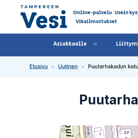
Siirry sisältöön
Online-palvelu
Usein kys
Vikailmoitukset
Siirry etusivulle
Asiakkaalle
Liittym
Avaa valikko
Etusivu
Uutinen
Puutarhakadun katu
Puutarha