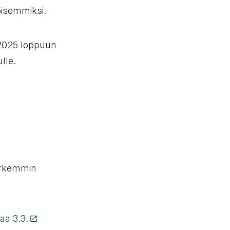
oisemmiksi.
 2025 loppuun
lle.
tarkemmin
aa 3.3.
(Linkki vie ulkopuoliselle sivustolle)