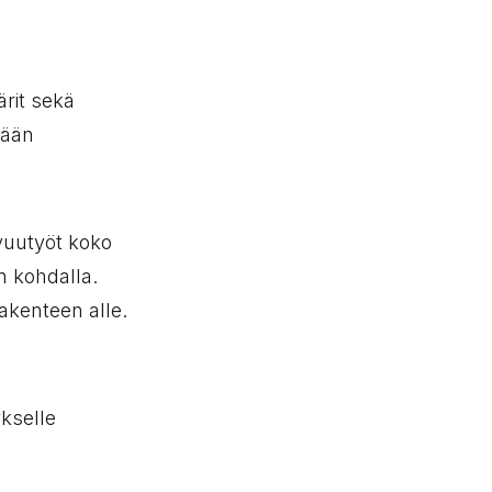
rit sekä
tään
vuutyöt koko
n kohdalla.
akenteen alle.
ykselle