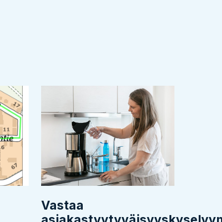
Vastaa
asiakastyytyväisyyskysely