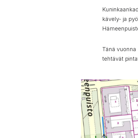
Kuninkaankadu
kävely- ja pyö
Hämeenpuisto
Tänä vuonna l
tehtävät pint