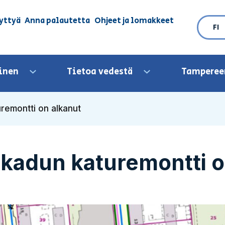
yttyä
Anna palautetta
Ohjeet ja lomakkeet
FI
inen
Tietoa vedestä
Tamperee
Avaa valikko
Avaa valikko
remontti on alkanut
kadun katuremontti o