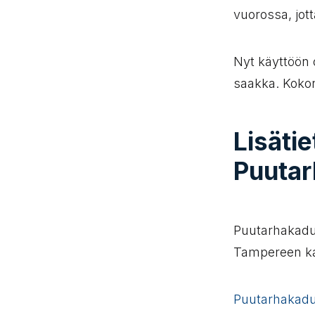
vuorossa, jot
Nyt käyttöön 
saakka. Koko
Lisätie
Puutar
Puutarhakadun
Tampereen ka
Puutarhakadul