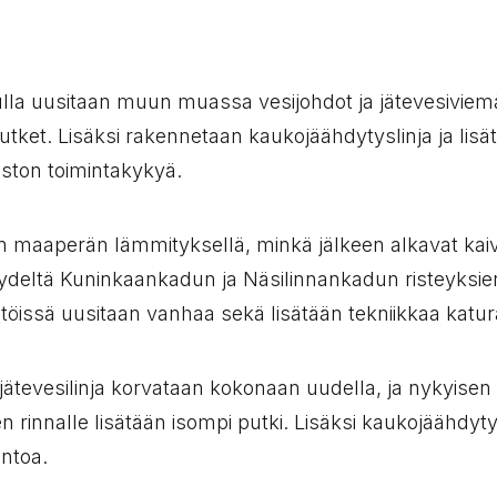
la uusitaan muun muassa vesijohdot ja jätevesiviemä
ket. Lisäksi rakennetaan kaukojäähdytyslinja ja lisä
ston toimintakykyä.
an maaperän lämmityksellä, minkä jälkeen alkavat kai
ydeltä Kuninkaankadun ja Näsilinnankadun risteyksie
töissä uusitaan vanhaa sekä lisätään tekniikkaa katur
 jätevesilinja korvataan kokonaan uudella, ja nykyisen
n rinnalle lisätään isompi putki. Lisäksi kaukojäähdyt
ntoa.