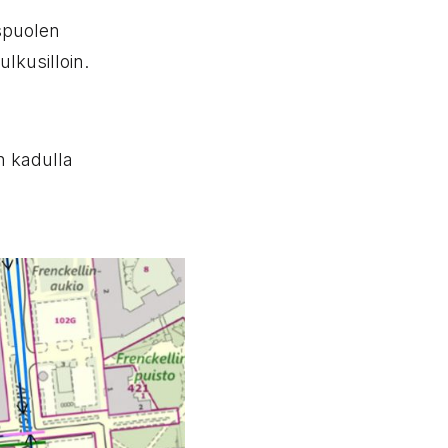
ispuolen
ulkusilloin.
n kadulla