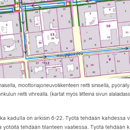
sella, moottoriajoneuvoliikenteen reitti sinisellä, pyöräilyn
nkulun reitti vihreällä. (kartat myös liitteinä sivun alalaidas
ka kadulla on arkisin 6-22. Työtä tehdään kahdessa 
ja yötöitä tehdään tilanteen vaatiessa. Työtä tehdään