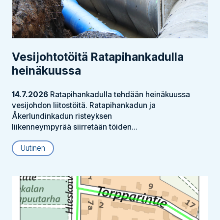
Vesijohtotöitä Ratapihankadulla
heinäkuussa
14.7.2026
Ratapihankadulla tehdään heinäkuussa
vesijohdon liitostöitä. Ratapihankadun ja
Åkerlundinkadun risteyksen
liikenneympyrää siirretään töiden...
Uutinen