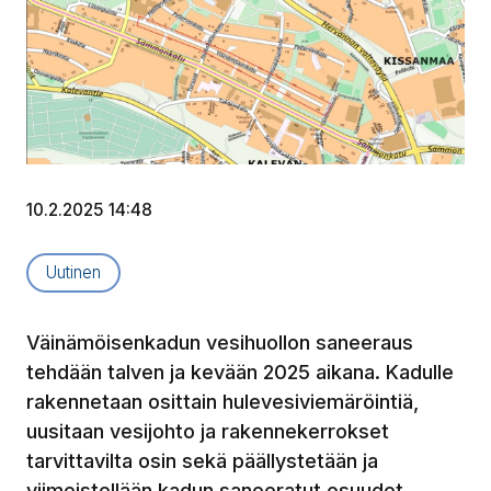
10.2.2025 14:48
Artikkelityyppi:
Uutinen
Väinämöisenkadun vesihuollon saneeraus
tehdään talven ja kevään 2025 aikana. Kadulle
rakennetaan osittain hulevesiviemäröintiä,
uusitaan vesijohto ja rakennekerrokset
tarvittavilta osin sekä päällystetään ja
viimeistellään kadun saneeratut osuudet