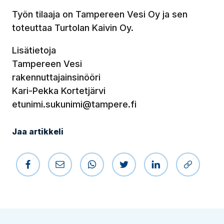
Työn tilaaja on Tampereen Vesi Oy ja sen
toteuttaa Turtolan Kaivin Oy.
Lisätietoja
Tampereen Vesi
rakennuttajainsinööri
Kari-Pekka Kortetjärvi
etunimi.sukunimi@tampere.fi
Jaa artikkeli
Jaa Facebookissa
Jaa sähköpostilla
Jaa WhatsAppissa
Jaa Twitterissä
Jaa LinkedIniss
Kopioi li