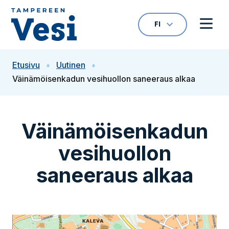
Siirry sisältöön
FI
VALITTU KIELI: S
Avaa kielivalikk
Avaa 
Siirry etusivulle
Etusivu
Uutinen
Väinämöisenkadun vesihuollon saneeraus alkaa
Väinämöisenkadun
vesihuollon
saneeraus alkaa