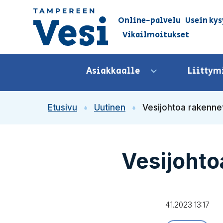
Siirry sisältöön
Online-palvelu
Usein kys
Vikailmoitukset
Siirry etusivulle
Asiakkaalle
Liittym
Avaa valikko
Etusivu
Uutinen
Vesijohtoa rakenne
Vesijohto
4.1.2023 13:17