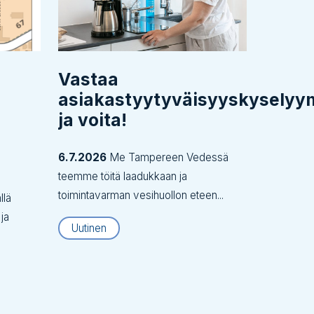
Vastaa
asiakastyytyväisyyskysely
ja voita!
6.7.2026
Me Tampereen Vedessä
teemme töitä laadukkaan ja
toimintavarman vesihuollon eteen...
llä
 ja
Uutinen