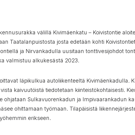
:
ennusurakka välillä Kivimäenkatu – Koivistontie aloite
taan Taatalanpuistosta josta edetään kohti Koivistontie
tontiellä ja Nirvankadulla uusitaan tonttivesijohdot tont
ka valmistuu alkukesästä 2023.
oittavat läpikulkua autoliikenteeltä Kivimäenkadulla. Kii
vista kaivuutöistä tiedotetaan kiinteistökohtaisesti. Kie
lle ohjataan Sulkavuorenkadun ja Impivaarankadun ka
äsee ohittamaan työmaan. Tilapäisistä liikennejärjeste
myöhemmin erikseen.