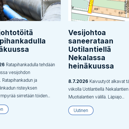
johtotöitä
Vesijohtoa
pihankadulla
saneerataan
näkuussa
Uotilantiellä
Nekalassa
heinäkuussa
26
Ratapihankadulla tehdään
ussa vesijohdon
tä. Ratapihankadun ja
8.7.2026
Kaivuutyöt alkavat tä
inkadun risteyksen
viikolla Uotilantiellä Nekalantien
ympyrää siirretään töiden...
Muotialantien välillä. Läpiajo...
en
Uutinen