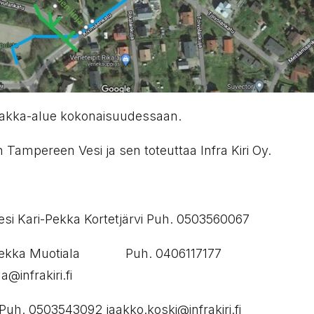
rakka-alue kokonaisuudessaan.
n Tampereen Vesi ja sen toteuttaa Infra Kiri Oy.
i Kari-Pekka Kortetjärvi Puh. 0503560067
 Oy Pekka Muotiala Puh. 0406117177
@infrakiri.fi
Puh. 0503543092 jaakko.koski@infrakiri.fi