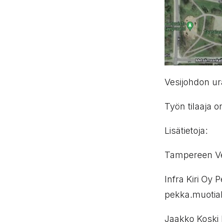
Vesijohdon u
Työn tilaaja o
Lisätietoja:
Tampereen Ves
Infra Kiri
pekka.muotiala
Jaakko Koski 