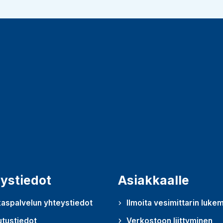
ystiedot
Asiakkaalle
aspalvelun yhteystiedot
Ilmoita vesimittarin luke
utustiedot
Verkostoon liittyminen