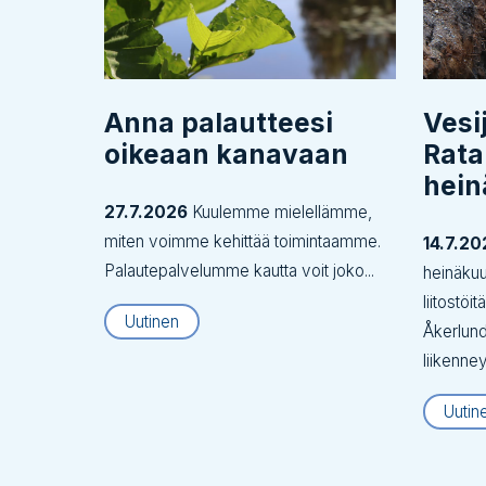
Anna palautteesi
Vesi
oikeaan kanavaan
Rata
hei
27.7.2026
Kuulemme mielellämme,
miten voimme kehittää toimintaamme.
14.7.20
Palautepalvelumme kautta voit joko...
heinäku
liitostöi
Uutinen
Åkerlund
liikenne
Uutin