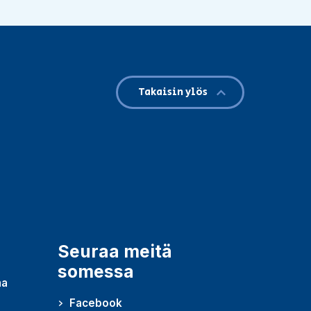
Takaisin ylös
Seuraa meitä
somessa
ma
Facebook