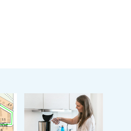
ä
inkki leikepöydälle