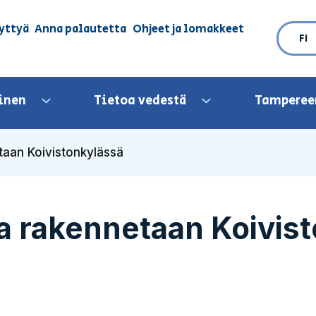
yttyä
Anna palautetta
Ohjeet ja lomakkeet
FI
inen
Tietoa vedestä
Tamperee
Avaa valikko
Avaa valikko
taan Koivistonkylässä
a rakennetaan Koivis