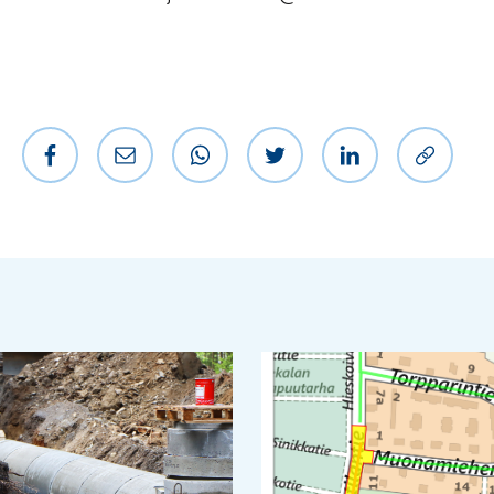
Jaa Facebookissa
Jaa sähköpostilla
Jaa WhatsAppissa
Jaa Twitterissä
Jaa LinkedIniss
Kopioi l