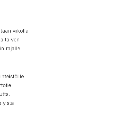
taan viikolla
tä talven
in rajalle
nteistöille
rtotie
utta.
lyistä