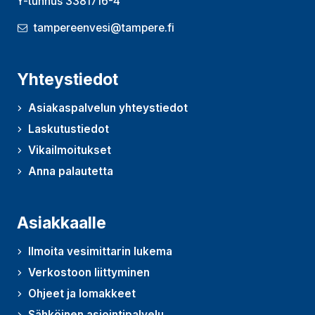
Y-tunnus 3381716-4
tampereenvesi@tampere.fi
Yhteystiedot
Asiakaspalvelun yhteystiedot
Laskutustiedot
Vikailmoitukset
Anna palautetta
(Avautuu uudessa ikkunassa)
Asiakkaalle
Ilmoita vesimittarin lukema
Verkostoon liittyminen
Ohjeet ja lomakkeet
Sähköinen asiointipalvelu