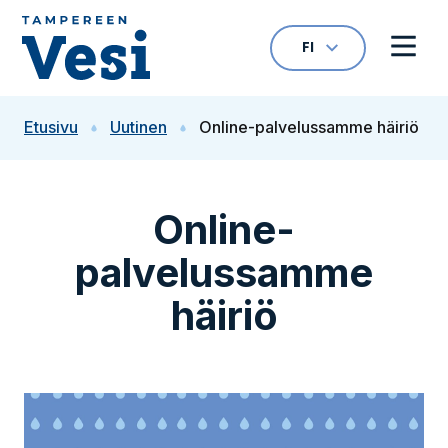
Siirry sisältöön
FI
VALITTU KIELI: S
Avaa kielivalikk
Avaa 
Siirry etusivulle
Etusivu
Uutinen
Online-palvelussamme häiriö
Online-
palvelussamme
häiriö