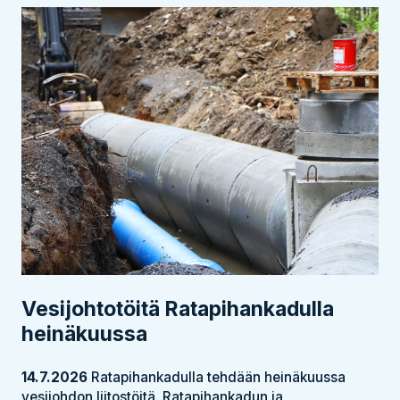
Vesijohtotöitä Ratapihankadulla
heinäkuussa
14.7.2026
Ratapihankadulla tehdään heinäkuussa
vesijohdon liitostöitä. Ratapihankadun ja