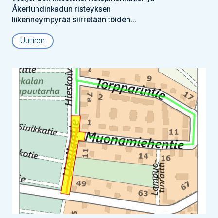
Åkerlundinkadun risteyksen
liikenneympyrää siirretään töiden...
Uutinen