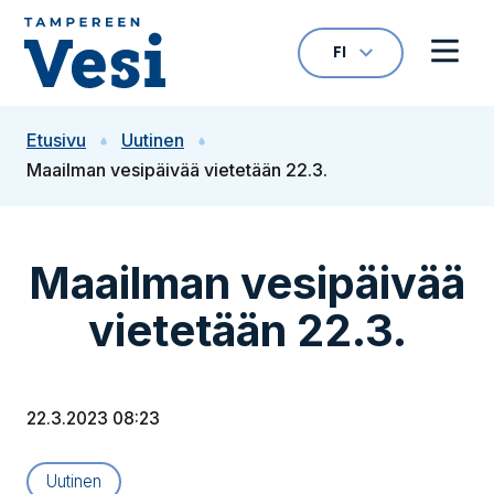
Siirry sisältöön
FI
VALITTU KIELI: S
Avaa kielivalikk
Avaa 
Siirry etusivulle
Etusivu
Uutinen
Maailman vesipäivää vietetään 22.3.
Maailman vesipäivää
vietetään 22.3.
22.3.2023 08:23
Artikkelityyppi:
Uutinen