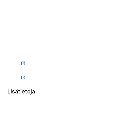
(Linkki vie ulkopuoliselle sivustolle)
(Linkki vie ulkopuoliselle sivustolle)
Lisätietoja