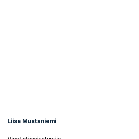
Liisa Mustaniemi
Viestintäasiantuntija