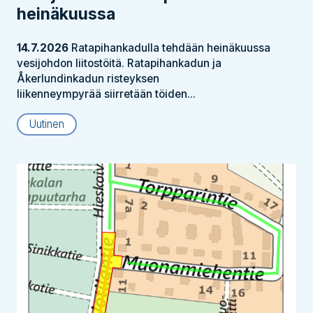
heinäkuussa
14.7.2026
Ratapihankadulla tehdään heinäkuussa
vesijohdon liitostöitä. Ratapihankadun ja
Åkerlundinkadun risteyksen
liikenneympyrää siirretään töiden...
Uutinen