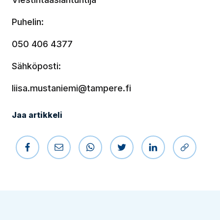
Puhelin:
050 406 4377
Sähköposti:
liisa.mustaniemi@tampere.fi
Jaa artikkeli
Jaa Facebookissa
Jaa sähköpostilla
Jaa WhatsAppissa
Jaa Twitterissä
Jaa LinkedIniss
Kopioi li