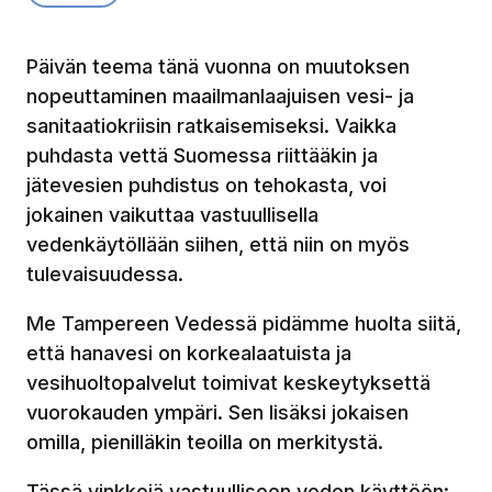
Päivän teema tänä vuonna on muutoksen
nopeuttaminen maailmanlaajuisen vesi- ja
sanitaatiokriisin ratkaisemiseksi. Vaikka
puhdasta vettä Suomessa riittääkin ja
jätevesien puhdistus on tehokasta, voi
jokainen vaikuttaa vastuullisella
vedenkäytöllään siihen, että niin on myös
tulevaisuudessa.
Me Tampereen Vedessä pidämme huolta siitä,
että hanavesi on korkealaatuista ja
vesihuoltopalvelut toimivat keskeytyksettä
vuorokauden ympäri. Sen lisäksi jokaisen
omilla, pienilläkin teoilla on merkitystä.
Tässä vinkkejä vastuulliseen veden käyttöön: