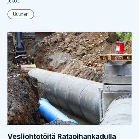
joko...
Uutinen
Vesijohtotöitä Ratapihankadulla