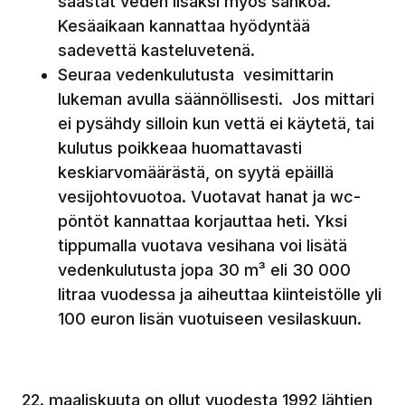
säästät veden lisäksi myös sähköä.
Kesäaikaan kannattaa hyödyntää
sadevettä kasteluvetenä.
Seuraa vedenkulutusta vesimittarin
lukeman avulla säännöllisesti. Jos mittari
ei pysähdy silloin kun vettä ei käytetä, tai
kulutus poikkeaa huomattavasti
keskiarvomäärästä, on syytä epäillä
vesijohtovuotoa. Vuotavat hanat ja wc-
pöntöt kannattaa korjauttaa heti. Yksi
tippumalla vuotava vesihana voi lisätä
vedenkulutusta jopa 30 m³ eli 30 000
litraa vuodessa ja aiheuttaa kiinteistölle yli
100 euron lisän vuotuiseen vesilaskuun.
22. maaliskuuta on ollut vuodesta 1992 lähtien