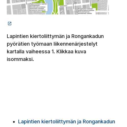
(Linkki vie ulkopuoliselle sivustolle)
(Linkki vie ulkopuoliselle sivustolle)
(Avautuu uude
(Avautuu uu
Lapintien kiertoliittymän ja Rongankadun
pyörätien työmaan liikennenärjestelyt
kartalla vaiheessa 1. Klikkaa kuva
isommaksi.
Lapintien kiertoliittymän ja Rongankadun