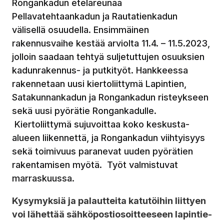
Rongankadun eteläreunaa
Pellavatehtaankadun ja Rautatienkadun
välisellä osuudella. Ensimmäinen
rakennusvaihe kestää arviolta 11.4. – 11.5.2023,
jolloin saadaan tehtyä suljetuttujen osuuksien
kadunrakennus- ja putkityöt. Hankkeessa
rakennetaan uusi kiertoliittymä Lapintien,
Satakunnankadun ja Rongankadun risteykseen
sekä uusi pyörätie Rongankadulle.
Kiertoliittymä sujuvoittaa koko keskusta-
alueen liikennettä, ja Rongankadun viihtyisyys
sekä toimivuus paranevat uuden pyörätien
rakentamisen myötä. Työt valmistuvat
marraskuussa.
Kysymyksiä ja palautteita katutöihin liittyen
voi lähettää sähköpostiosoitteeseen lapintie-