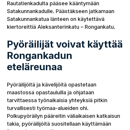
Rautatienkadulta pääsee kääntymään
Satakunnankadulle. Päästäkseen jatkamaan
Satakunnankatua länteen on käytettävä
kiertoreittiä Aleksanterinkatu – Rongankatu.
Pyöräilijät voivat käyttää
Rongankadun
eteläreunaa
Pyöräilijöitä ja kävelijöitä opastetaan
maastossa opastauluilla ja ohjataan
tarvittaessa työnaikaisia yhteyksiä pitkin
turvallisesti työmaa-alueiden ohi.
Polkupyöräilyn pääreitin väliaikaisen katkaisun
takia, pyöräilijöitä suositellaan käyttämään