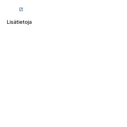
(Linkki vie ulkopuoliselle sivustolle)
(Linkki vie ulkopuoliselle sivustolle)
Lisätietoja