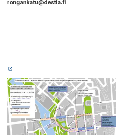
rongankatu@destia.fi