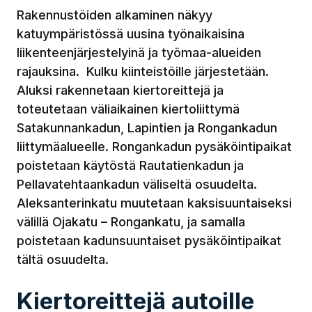
Rakennustöiden alkaminen näkyy
katuympäristössä uusina työnaikaisina
liikenteenjärjestelyinä ja työmaa-alueiden
rajauksina. Kulku kiinteistöille järjestetään.
Aluksi rakennetaan kiertoreittejä ja
toteutetaan väliaikainen kiertoliittymä
Satakunnankadun, Lapintien ja Rongankadun
liittymäalueelle. Rongankadun pysäköintipaikat
poistetaan käytöstä Rautatienkadun ja
Pellavatehtaankadun väliseltä osuudelta.
Aleksanterinkatu muutetaan kaksisuuntaiseksi
välillä Ojakatu – Rongankatu, ja samalla
poistetaan kadunsuuntaiset pysäköintipaikat
tältä osuudelta.
Kiertoreittejä autoille