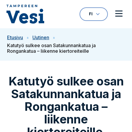
Siirry sisältöön
FI
VALITTU KIELI: S
Avaa kielivalikk
Avaa 
Siirry etusivulle
Etusivu
Uutinen
Katutyö sulkee osan Satakunnankatua ja
Rongankatua – liikenne kiertoreiteille
Katutyö sulkee osan
Satakunnankatua ja
Rongankatua –
liikenne
kiertoreiteille