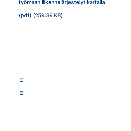
työmaan liikennejärjestelyt kartalla
(pdf) (259.39 KB)
(Linkki vie ulkopuoliselle sivustolle)
(Linkki vie ulkopuoliselle sivustolle)