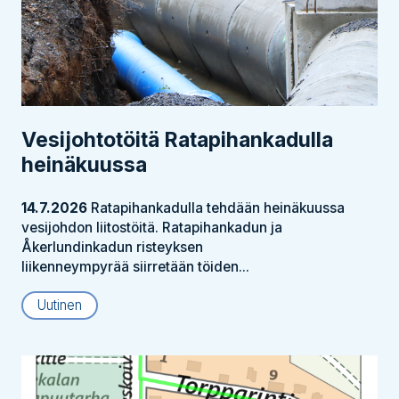
Vesijohtotöitä Ratapihankadulla
heinäkuussa
14.7.2026
Ratapihankadulla tehdään heinäkuussa
vesijohdon liitostöitä. Ratapihankadun ja
Åkerlundinkadun risteyksen
liikenneympyrää siirretään töiden...
Uutinen