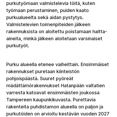
purkutyömaan valmistelevia töitä, kuten
työmaan perustaminen, puiden kaato
purkualueelta sekä aidan pystytys.
Valmistelevien toimenpiteiden jälkeen
rakennuksista on aloitettu poistamaan haitta-
aineita, minkä jälkeen aloitetaan varsinaiset
purkutyöt.
Purku alueella etenee vaiheittain. Ensimmäiset
rakennukset puretaan kiinteistön
pohjoispäästä. Suuret pyöreät
mädättämörakennukset Hatanpään valtatien
varresta katoavat ensimmäisten joukossa
Tampereen kaupunkikuvasta. Purettavia
rakenteita puhdistamon alueella on paljon ja
purkutöiden on arvioitu kestävän vuoden 2027