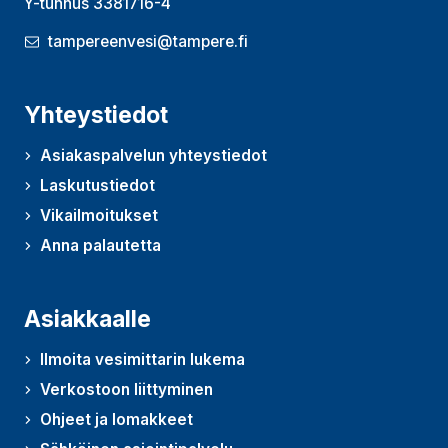
Y-tunnus 3381716-4
tampereenvesi@tampere.fi
Yhteystiedot
Asiakaspalvelun yhteystiedot
Laskutustiedot
Vikailmoitukset
Anna palautetta
(Avautuu uudessa ikkunassa)
Asiakkaalle
Ilmoita vesimittarin lukema
Verkostoon liittyminen
Ohjeet ja lomakkeet