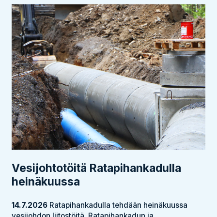
Vesijohtotöitä Ratapihankadulla
heinäkuussa
14.7.2026
Ratapihankadulla tehdään heinäkuussa
vesijohdon liitostöitä. Ratapihankadun ja