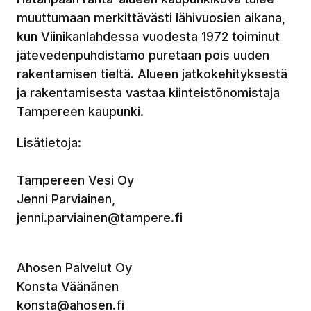
muuttumaan merkittävästi lähivuosien aikana,
kun Viinikanlahdessa vuodesta 1972 toiminut
jätevedenpuhdistamo puretaan pois uuden
rakentamisen tieltä. Alueen jatkokehityksestä
ja rakentamisesta vastaa kiinteistönomistaja
Tampereen kaupunki.
Lisätietoja:
Tampereen Vesi Oy
Jenni Parviainen,
jenni.parviainen@tampere.fi
Ahosen Palvelut Oy
Konsta Väänänen
konsta@ahosen.fi