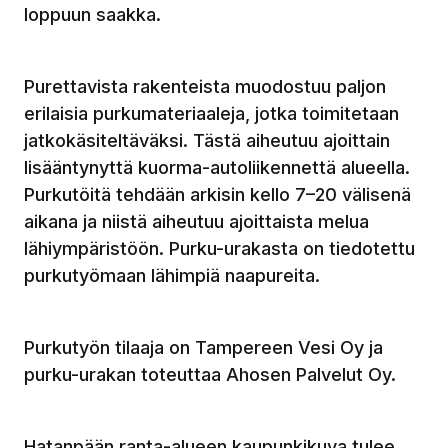
loppuun saakka.
Purettavista rakenteista muodostuu paljon
erilaisia purkumateriaaleja, jotka toimitetaan
jatkokäsiteltäväksi. Tästä aiheutuu ajoittain
lisääntynyttä kuorma-autoliikennettä alueella.
Purkutöitä tehdään arkisin kello 7–20 välisenä
aikana ja niistä aiheutuu ajoittaista melua
lähiympäristöön. Purku-urakasta on tiedotettu
purkutyömaan lähimpiä naapureita.
Purkutyön tilaaja on Tampereen Vesi Oy ja
purku-urakan toteuttaa Ahosen Palvelut Oy.
Hatanpään ranta-alueen kaupunkikuva tulee