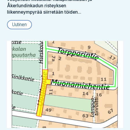
Åkerlundinkadun risteyksen
liikenneympyrää siirretään töiden...
Uutinen