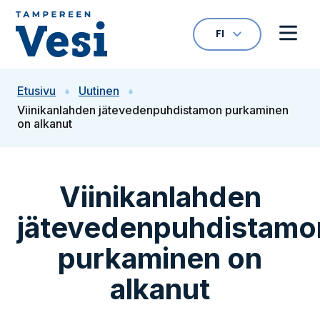
Siirry sisältöön
FI
VALITTU KIELI: S
Avaa kielivalikk
Avaa 
Siirry etusivulle
Etusivu
Uutinen
Viinikanlahden jätevedenpuhdistamon purkaminen
on alkanut
Viinikanlahden
jätevedenpuhdistamo
purkaminen on
alkanut