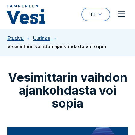
Siirry sisältöön
FI
VALITTU KIELI: S
Avaa kielivalikk
Avaa 
Siirry etusivulle
Etusivu
Uutinen
Vesimittarin vaihdon ajankohdasta voi sopia
Vesimittarin vaihdon
ajankohdasta voi
sopia