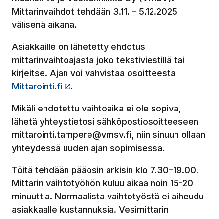
Mittarinvaihdot tehdään 3.11. – 5.12.2025
välisenä aikana.
Asiakkaille on lähetetty ehdotus
mittarinvaihtoajasta joko tekstiviestillä tai
kirjeitse. Ajan voi vahvistaa osoitteesta
Mittarointi.fi
(Linkki vie ulkopuoliselle sivustolle)
.
Mikäli ehdotettu vaihtoaika ei ole sopiva,
lähetä yhteystietosi sähköpostiosoitteeseen
mittarointi.tampere@vmsv.fi, niin sinuun ollaan
yhteydessä uuden ajan sopimisessa.
Töitä tehdään pääosin arkisin klo 7.30–19.00.
Mittarin vaihtotyöhön kuluu aikaa noin 15-20
minuuttia. Normaalista vaihtotyöstä ei aiheudu
asiakkaalle kustannuksia. Vesimittarin