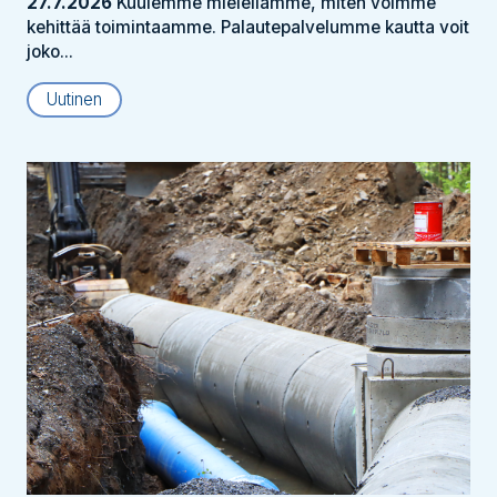
27.7.2026
Kuulemme mielellämme, miten voimme
kehittää toimintaamme. Palautepalvelumme kautta voit
joko...
Uutinen