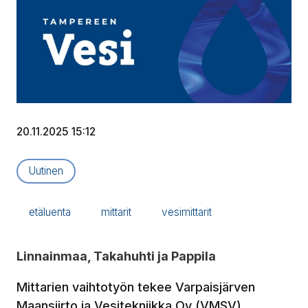
20.11.2025 15:12
Artikkelityyppi:
Uutinen
etäluenta
mittarit
vesimittarit
Linnainmaa, Takahuhti ja Pappila
Mittarien vaihtotyön tekee Varpaisjärven
Maansiirto ja Vesitekniikka Oy (VMSV).