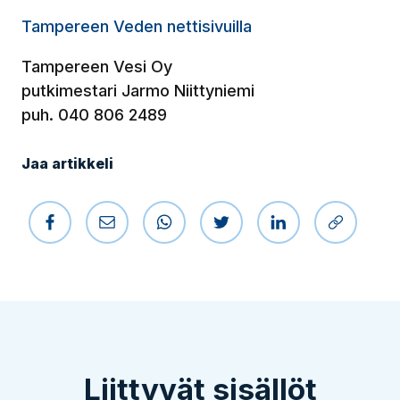
Tampereen Veden nettisivuilla
Tampereen Vesi Oy
putkimestari Jarmo Niittyniemi
puh. 040 806 2489
Jaa artikkeli
Jaa Facebookissa
Jaa sähköpostilla
Jaa WhatsAppissa
Jaa Twitterissä
Jaa LinkedIniss
Kopioi li
Liittyvät sisällöt