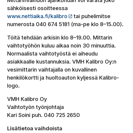
Mittarinvaihdon ajankohdan voi varata joko
sähköisesti osoitteessa
www.nettiaika.fi/kalibro
(Linkki vie ulkopuoliselle
tai puhelimitse
numerosta 040 674 5181 (ma-pe klo 8–15.00).
Töitä tehdään arkisin klo 8–19.00. Mittarin
vaihtotyöhön kuluu aikaa noin 30 minuuttia.
Normaalista vaihtotyöstä ei aiheudu
asiakkaalle kustannuksia. VMH Kalibro Oy:n
vesimittarin vaihtajalla on kuvallinen
henkilökortti ja huoltoauton kyljessä Kalibro-
logo.
VMH Kalibro Oy
Vaihtotyön työnjohtaja
Kari Soini puh. 040 725 2650
Lisätietoa vaihdoista