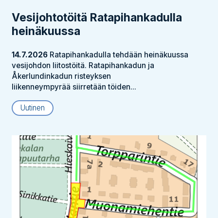
Vesijohtotöitä Ratapihankadulla
heinäkuussa
14.7.2026
Ratapihankadulla tehdään heinäkuussa
vesijohdon liitostöitä. Ratapihankadun ja
Åkerlundinkadun risteyksen
liikenneympyrää siirretään töiden...
Uutinen