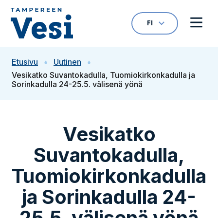
Siirry sisältöön
FI
VALITTU KIELI: S
Avaa kielivalikk
Avaa 
Siirry etusivulle
Etusivu
Uutinen
Vesikatko Suvantokadulla, Tuomiokirkonkadulla ja
Sorinkadulla 24-25.5. välisenä yönä
Vesikatko
Suvantokadulla,
Tuomiokirkonkadulla
ja Sorinkadulla 24-
25.5. välisenä yönä