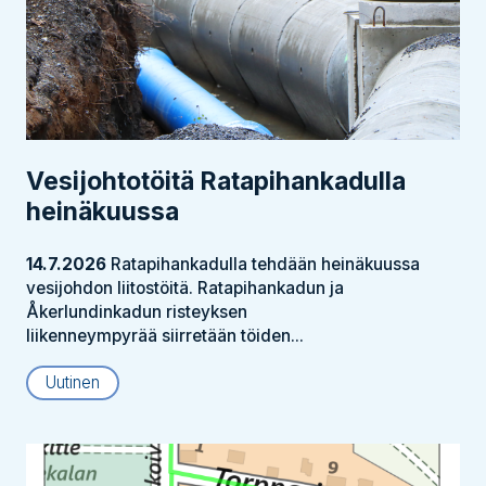
Vesijohtotöitä Ratapihankadulla
heinäkuussa
14.7.2026
Ratapihankadulla tehdään heinäkuussa
vesijohdon liitostöitä. Ratapihankadun ja
Åkerlundinkadun risteyksen
liikenneympyrää siirretään töiden...
Uutinen