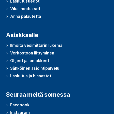
Laskutustiedot
Vikailmoitukset
Anna palautetta
(Avautuu uudessa ikkunassa)
Asiakkaalle
Ilmoita vesimittarin lukema
Verkostoon liittyminen
Ohjeet ja lomakkeet
Sähköinen asiointipalvelu
Laskutus ja hinnastot
Seuraa meitä somessa
Facebook
Instagram