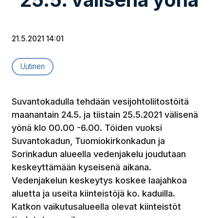
21.5.2021 14:01
Artikkelityyppi:
Uutinen
Suvantokadulla tehdään vesijohtoliitostöitä
maanantain 24.5. ja tiistain 25.5.2021 välisenä
yönä klo 00.00 -6.00. Töiden vuoksi
Suvantokadun, Tuomiokirkonkadun ja
Sorinkadun alueella vedenjakelu joudutaan
keskeyttämään kyseisenä aikana.
Vedenjakelun keskeytys koskee laajahkoa
aluetta ja useita kiinteistöjä ko. kaduilla.
Katkon vaikutusalueella olevat kiinteistöt