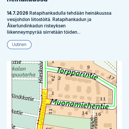
14.7.2026
Ratapihankadulla tehdään heinäkuussa
vesijohdon liitostöitä. Ratapihankadun ja
Åkerlundinkadun risteyksen
liikenneympyrää siirretään töiden...
Uutinen