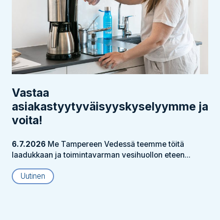
Vastaa
asiakastyytyväisyyskyselyymme ja
voita!
6.7.2026
Me Tampereen Vedessä teemme töitä
laadukkaan ja toimintavarman vesihuollon eteen...
Uutinen