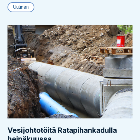
Uutinen
Vesijohtotöitä Ratapihankadulla
heinäkuussa