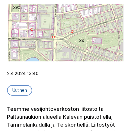
2.4.2024 13:40
Artikkelityyppi:
Uutinen
Teemme vesijohtoverkoston liitostöitä
Paltsunaukion alueella Kalevan puistotiellä,
Tammelankadulla ja Teiskontiellä. Liitostyöt