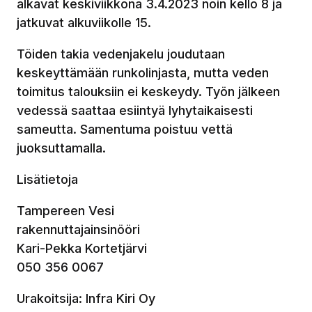
alkavat keskiviikkona 3.4.2023 noin kello 8 ja
jatkuvat alkuviikolle 15.
Töiden takia vedenjakelu joudutaan
keskeyttämään runkolinjasta, mutta veden
toimitus talouksiin ei keskeydy. Työn jälkeen
vedessä saattaa esiintyä lyhytaikaisesti
sameutta. Samentuma poistuu vettä
juoksuttamalla.
Lisätietoja
Tampereen Vesi
rakennuttajainsinööri
Kari-Pekka Kortetjärvi
050 356 0067
Urakoitsija: Infra Kiri Oy