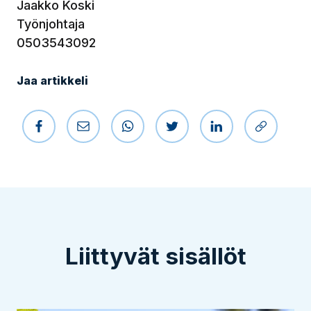
Jaakko Koski
Työnjohtaja
0503543092
Jaa artikkeli
Jaa Facebookissa
Jaa sähköpostilla
Jaa WhatsAppissa
Jaa Twitterissä
Jaa LinkedIniss
Kopioi li
Liittyvät sisällöt