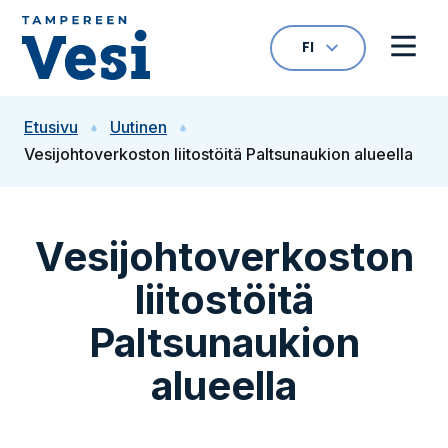
Siirry sisältöön
FI
VALITTU KIELI: S
Avaa kielivalikk
Avaa 
Siirry etusivulle
Etusivu
Uutinen
Vesijohtoverkoston liitostöitä Paltsunaukion alueella
Vesijohtoverkoston
liitostöitä
Paltsunaukion
alueella