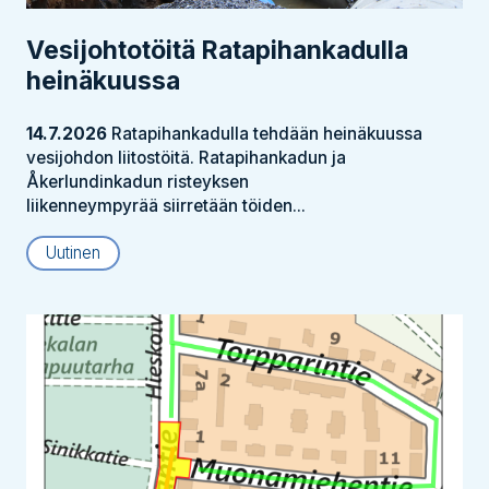
Vesijohtotöitä Ratapihankadulla
heinäkuussa
14.7.2026
Ratapihankadulla tehdään heinäkuussa
vesijohdon liitostöitä. Ratapihankadun ja
Åkerlundinkadun risteyksen
liikenneympyrää siirretään töiden...
Uutinen