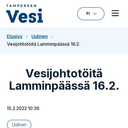
Siirry sisältöön
FI
VALITTU KIELI: S
Avaa kielivalikk
Avaa 
Siirry etusivulle
Etusivu
Uutinen
Vesijohtotöitä Lamminpäässä 16.2.
Vesijohtotöitä
Lamminpäässä 16.2.
15.2.2022 10:36
Artikkelityyppi:
Uutinen