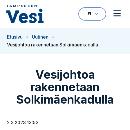
Siirry sisältöön
FI
VALITTU KIELI: S
Avaa kielivalikk
Avaa 
Siirry etusivulle
Etusivu
Uutinen
Vesijohtoa rakennetaan Solkimäenkadulla
Vesijohtoa
rakennetaan
Solkimäenkadulla
2.3.2023 13:53