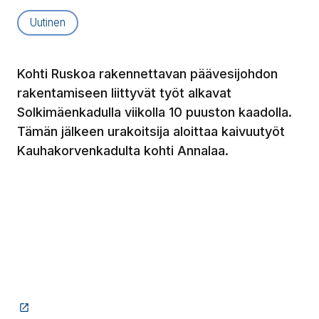
Artikkelityyppi:
Uutinen
Kohti Ruskoa rakennettavan päävesijohdon
rakentamiseen liittyvät työt alkavat
Solkimäenkadulla viikolla 10 puuston kaadolla.
Tämän jälkeen urakoitsija aloittaa kaivuutyöt
Kauhakorvenkadulta kohti Annalaa.