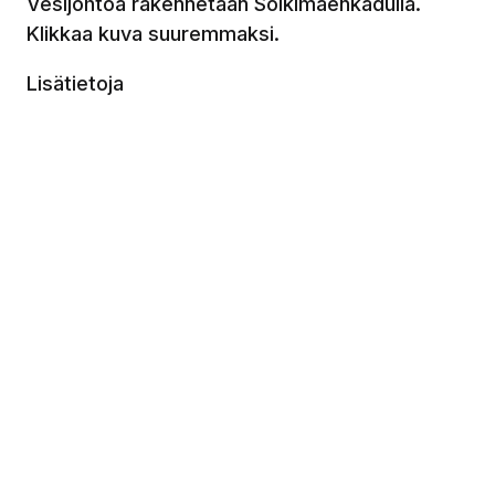
Vesijohtoa rakennetaan Solkimäenkadulla.
Klikkaa kuva suuremmaksi.
Lisätietoja