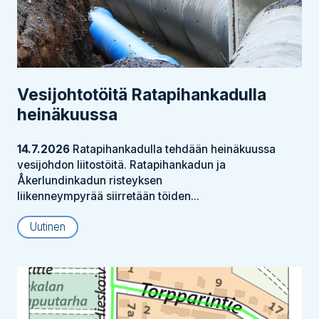
Vesijohtotöitä Ratapihankadulla
heinäkuussa
14.7.2026
Ratapihankadulla tehdään heinäkuussa
vesijohdon liitostöitä. Ratapihankadun ja
Åkerlundinkadun risteyksen
liikenneympyrää siirretään töiden...
Uutinen