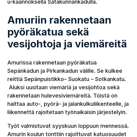
u-käännöksellä Satakunnankadulla.
Amuriin rakennetaan
pyöräkatua sekä
vesijohtoja ja viemäreitä
Amurissa rakennetaan pyöräkatua
Sepänkadun ja Pirkankadun välille. Se kulkee
reittiä Sepänpuistikko– Suokatu – Sotkankatu.
Aluksi uusitaan viemäriä ja vesijohtoa sekä
rakennetaan hulevesiviemäreitä. Töistä on
haittaa auto-, pyörä- ja jalankulkuliikenteelle, ja
liikennettä rajoitetaan työnaikaisin järjestelyin.
Työt valmistuvat syyskuun loppuun mennessä.
Amurin koulun tonttiin rajoittuvat katuosuudet