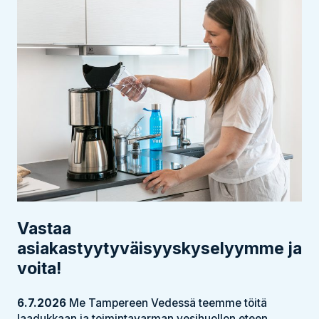
Vastaa
asiakastyytyväisyyskyselyymme ja
voita!
6.7.2026
Me Tampereen Vedessä teemme töitä
laadukkaan ja toimintavarman vesihuollon eteen...