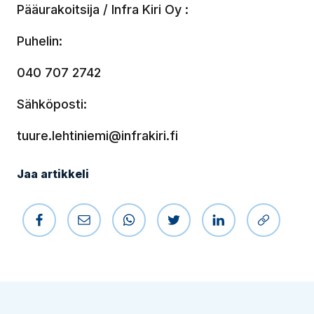
Pääurakoitsija / Infra Kiri Oy :
Puhelin:
040 707 2742
Sähköposti:
tuure.lehtiniemi@infrakiri.fi
Jaa artikkeli
Jaa Facebookissa
Jaa sähköpostilla
Jaa WhatsAppissa
Jaa Twitterissä
Jaa LinkedIniss
Kopioi li