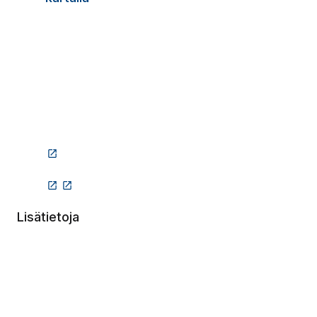
(Linkki vie ulkopuoliselle sivustolle)
(Linkki vie ulkopuoliselle sivustolle)
(Linkki vie ulkopuoliselle sivustolle)
Lisätietoja