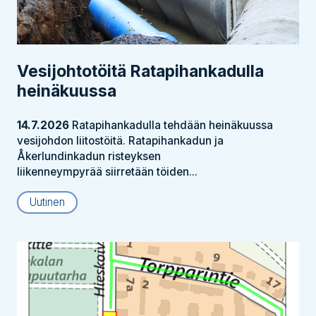
Vesijohtotöitä Ratapihankadulla
heinäkuussa
14.7.2026
Ratapihankadulla tehdään heinäkuussa
vesijohdon liitostöitä. Ratapihankadun ja
Åkerlundinkadun risteyksen
liikenneympyrää siirretään töiden...
Uutinen