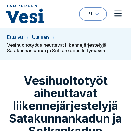
Siirry sisältöön
FI
VALITTU KIELI: S
Avaa kielivalikk
Avaa 
Siirry etusivulle
Etusivu
Uutinen
Vesihuoltotyöt aiheuttavat liikennejärjestelyjä
Satakunnankadun ja Sotkankadun liittymässä
Vesihuoltotyöt
aiheuttavat
liikennejärjestelyjä
Satakunnankadun ja
Sotkankadun