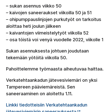
– sukan asennus viikko 50
– kaivojen saneeraukset viikoilla 50 ja 51
– ohipumppauslinjojen purkutyöt on tarkoitus
aloittaa heti joulun jälkeen
– kaivantojen viimeistelytyöt viikolla 52
– osa töistä voi venyä vuodelle 2022, viikolle 1
Sukan asennuksesta johtuen joudutaan
tekemään yötöitä viikolla 50.
Pahoittelemme työmaasta aiheutuvaa haittaa.
Verkatehtaankadun jätevesiviemäri on yksi
Tampereen pääviemäreistä. Sen
saneeraaminen on aloitettu 1.11.
Linkki tiedotteisiin Verkatehtaankadun
jätevesiviemärin saneerauksesta
(Linkki vie ulko