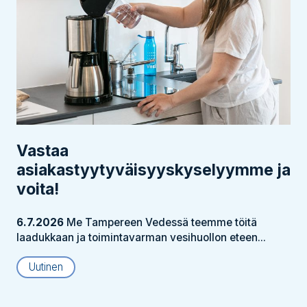
Vastaa
asiakastyytyväisyyskyselyymme ja
voita!
6.7.2026
Me Tampereen Vedessä teemme töitä
laadukkaan ja toimintavarman vesihuollon eteen...
Uutinen