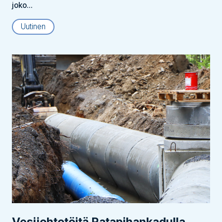
joko...
Uutinen
Vesijohtotöitä Ratapihankadulla