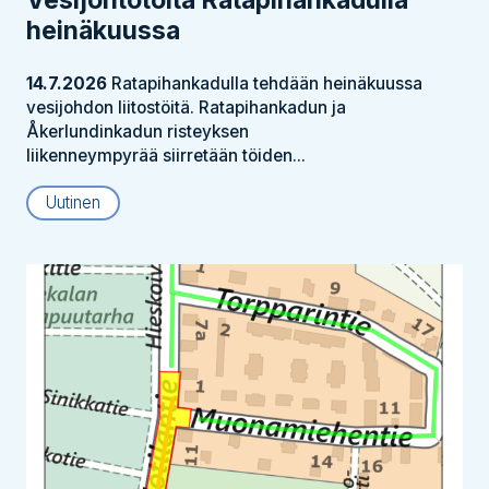
heinäkuussa
14.7.2026
Ratapihankadulla tehdään heinäkuussa
vesijohdon liitostöitä. Ratapihankadun ja
Åkerlundinkadun risteyksen
liikenneympyrää siirretään töiden...
Uutinen