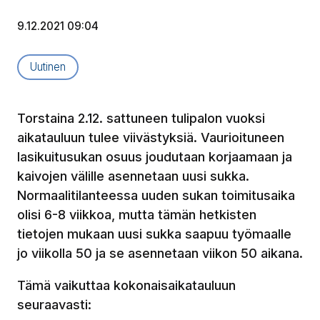
9.12.2021 09:04
Artikkelityyppi:
Uutinen
Torstaina 2.12. sattuneen tulipalon vuoksi
aikatauluun tulee viivästyksiä. Vaurioituneen
lasikuitusukan osuus joudutaan korjaamaan ja
kaivojen välille asennetaan uusi sukka.
Normaalitilanteessa uuden sukan toimitusaika
olisi 6-8 viikkoa, mutta tämän hetkisten
tietojen mukaan uusi sukka saapuu työmaalle
jo viikolla 50 ja se asennetaan viikon 50 aikana.
Tämä vaikuttaa kokonaisaikatauluun
seuraavasti: