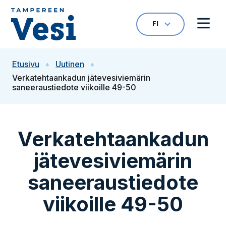
Siirry sisältöön
FI
VALITTU KIELI: S
Avaa kielivalikk
Avaa 
Siirry etusivulle
Etusivu
Uutinen
Verkatehtaankadun jätevesiviemärin
saneeraustiedote viikoille 49-50
Verkatehtaankadun
jätevesiviemärin
saneeraustiedote
viikoille 49-50