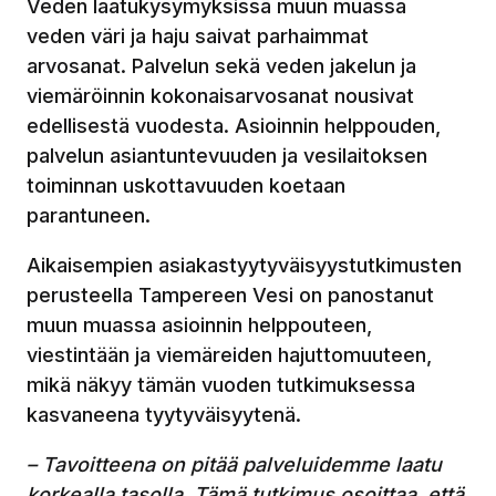
Veden laatukysymyksissä muun muassa
veden väri ja haju saivat parhaimmat
arvosanat. Palvelun sekä veden jakelun ja
viemäröinnin kokonaisarvosanat nousivat
edellisestä vuodesta. Asioinnin helppouden,
palvelun asiantuntevuuden ja vesilaitoksen
toiminnan uskottavuuden koetaan
parantuneen.
Aikaisempien asiakastyytyväisyystutkimusten
perusteella Tampereen Vesi on panostanut
muun muassa asioinnin helppouteen,
viestintään ja viemäreiden hajuttomuuteen,
mikä näkyy tämän vuoden tutkimuksessa
kasvaneena tyytyväisyytenä.
– Tavoitteena on pitää palveluidemme laatu
korkealla tasolla. Tämä tutkimus osoittaa, että