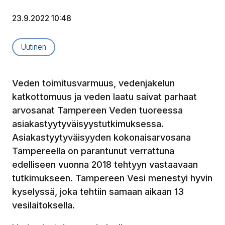
23.9.2022 10:48
Artikkelityyppi:
Uutinen
Veden toimitusvarmuus, vedenjakelun
katkottomuus ja veden laatu saivat parhaat
arvosanat Tampereen Veden tuoreessa
asiakastyytyväisyystutkimuksessa.
Asiakastyytyväisyyden kokonaisarvosana
Tampereella on parantunut verrattuna
edelliseen vuonna 2018 tehtyyn vastaavaan
tutkimukseen. Tampereen Vesi menestyi hyvin
kyselyssä, joka tehtiin samaan aikaan 13
vesilaitoksella.