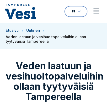
Siirry sisältöön
FI
VALITTU KIELI: S
Avaa kielivalikk
Avaa 
Siirry etusivulle
Etusivu
Uutinen
Veden laatuun ja vesihuoltopalveluihin ollaan
tyytyväisiä Tampereella
Veden laatuun ja
vesihuoltopalveluihin
ollaan tyytyväisiä
Tampereella