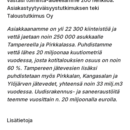
vastasi toiminta-alueellamme 200 henkilöä.
Asiakastyytyväisyystutkimuksen teki
Taloustutkimus Oy
Asiakkaanamme on yli 22 300 kiinteistöä ja
vettä jaetaan noin 250 000 asukkaalle
Tampereella ja Pirkkalassa. Puhdistamme
vettä lähes 20 miljoonaa kuutiometriä
vuodessa, josta kotitalouksien osuus on noin
60 %. Tampereen jätevesien lisäksi
puhdistetaan myös Pirkkalan, Kangasalan ja
Ylöjärven jätevedet, yhteensä noin 33 milj.m3
vuodessa. Uudisrakennus- ja saneeraustöitä
teemme vuosittain n. 20 miljoonalla eurolla.
Lisätietoja