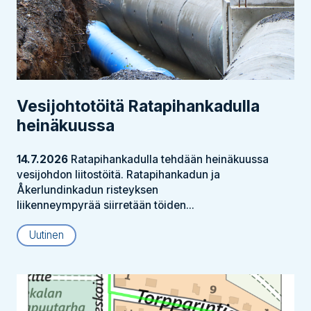
Vesijohtotöitä Ratapihankadulla
heinäkuussa
14.7.2026
Ratapihankadulla tehdään heinäkuussa
vesijohdon liitostöitä. Ratapihankadun ja
Åkerlundinkadun risteyksen
liikenneympyrää siirretään töiden...
Uutinen