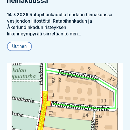
heinäkuussa
14.7.2026
Ratapihankadulla tehdään heinäkuussa
vesijohdon liitostöitä. Ratapihankadun ja
Åkerlundinkadun risteyksen
liikenneympyrää siirretään töiden...
Uutinen