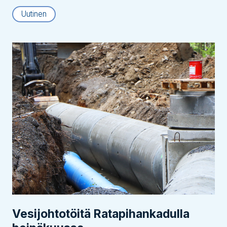
Uutinen
Vesijohtotöitä Ratapihankadulla