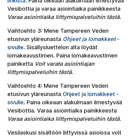
linkistä.
Paina oikeaan alakulmaan ilmestyvää
Vesibottia ja varaa asiointiaika painikkeesta
Varaa asiointiaika liittymispalveluihin tästä
.
Vaihtoehto 3: Mene Tampereen Veden
etusivun yläreunasta
Ohjeet ja lomakkeet
-
sivulle
. Sisällysluettelon alta löydät
lomakeavustimen. Paina lomakeavustimen
painiketta
Voit varata asiointiajan
liittymispalveluihin tästä
.
Vaihtoehto 4: Mene Tampereen Veden
etusivun yläreunasta
Ohjeet ja lomakkeet -
sivulle
. Paina oikeaan alakulmaan ilmestyvää
Vesibottia. Varaa asiointiaika painikkeesta
Varaa asiointiaika liittymispalveluihin tästä
.
Vesilaskusi sisältöön liittyvissä asioissa voit