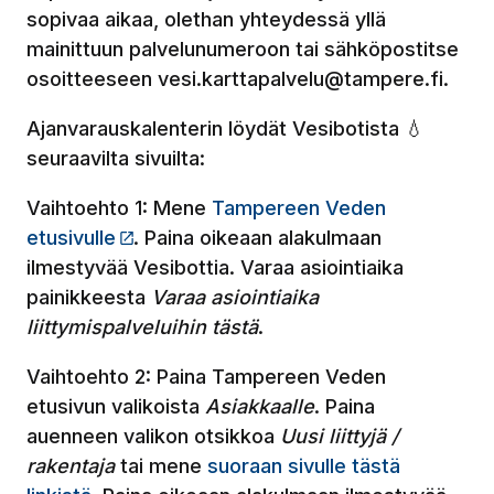
sopivaa aikaa, olethan yhteydessä yllä
mainittuun palvelunumeroon tai sähköpostitse
osoitteeseen vesi.karttapalvelu@tampere.fi.
Ajanvarauskalenterin löydät Vesibotista 💧
seuraavilta sivuilta:
Vaihtoehto 1: Mene
Tampereen Veden
etusivulle
(Linkki vie ulkopuoliselle sivustolle)
. Paina oikeaan alakulmaan
ilmestyvää Vesibottia. Varaa asiointiaika
painikkeesta
Varaa asiointiaika
liittymispalveluihin tästä
.
Vaihtoehto 2: Paina Tampereen Veden
etusivun valikoista
Asiakkaalle
. Paina
auenneen valikon otsikkoa
Uusi liittyjä /
rakentaja
tai mene
suoraan sivulle tästä