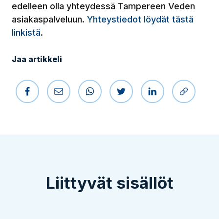
edelleen olla yhteydessä Tampereen Veden
asiakaspalveluun.
Yhteystiedot löydät tästä
linkistä
.
Jaa artikkeli
Jaa Facebookissa
Jaa sähköpostilla
Jaa WhatsAppissa
Jaa Twitterissä
Jaa LinkedIniss
Kopioi li
Liittyvät sisällöt