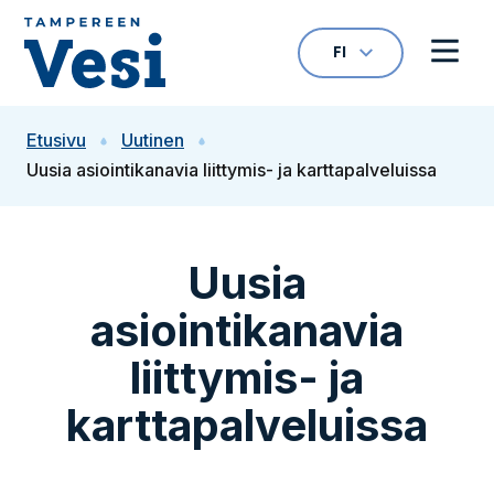
Siirry sisältöön
FI
VALITTU KIELI: S
Avaa kielivalikk
Avaa 
Siirry etusivulle
Etusivu
Uutinen
Uusia asiointikanavia liittymis- ja karttapalveluissa
Uusia
asiointikanavia
liittymis- ja
karttapalveluissa