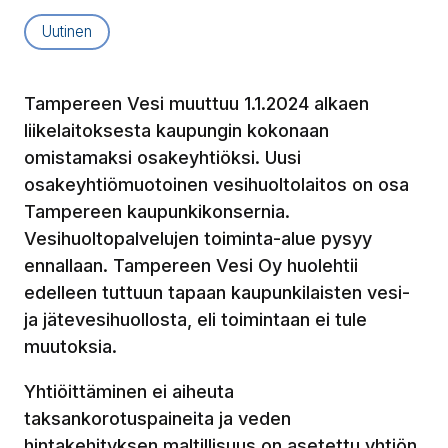
Artikkelityyppi:
Uutinen
Tampereen Vesi muuttuu 1.1.2024 alkaen
liikelaitoksesta kaupungin kokonaan
omistamaksi osakeyhtiöksi. Uusi
osakeyhtiömuotoinen vesihuoltolaitos on osa
Tampereen kaupunkikonsernia.
Vesihuoltopalvelujen toiminta-alue pysyy
ennallaan. Tampereen Vesi Oy huolehtii
edelleen tuttuun tapaan kaupunkilaisten vesi-
ja jätevesihuollosta, eli toimintaan ei tule
muutoksia.
Yhtiöittäminen ei aiheuta
taksankorotuspaineita ja veden
hintakehityksen maltillisuus on asetettu yhtiön