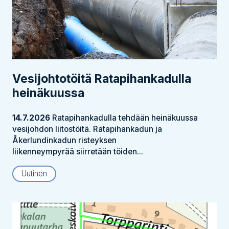
Vesijohtotöitä Ratapihankadulla
heinäkuussa
14.7.2026
Ratapihankadulla tehdään heinäkuussa
vesijohdon liitostöitä. Ratapihankadun ja
Åkerlundinkadun risteyksen
liikenneympyrää siirretään töiden...
Uutinen