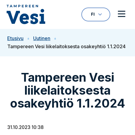
Siirry sisältöön
FI
VALITTU KIELI: S
Avaa kielivalikk
Avaa 
Siirry etusivulle
Etusivu
Uutinen
Tampereen Vesi liikelaitoksesta osakeyhtiö 1.1.2024
Tampereen Vesi
liikelaitoksesta
osakeyhtiö 1.1.2024
31.10.2023 10:38