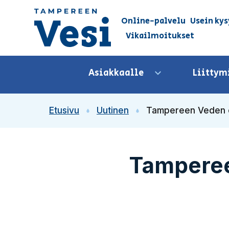
Siirry sisältöön
Online-palvelu
Usein kys
Vikailmoitukset
Siirry etusivulle
Asiakkaalle
Liittym
Avaa valikko
Etusivu
Uutinen
Tampereen Veden o
Tamperee