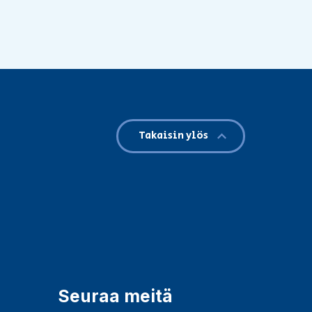
Takaisin ylös
Seuraa meitä