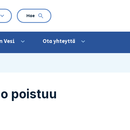
VALITTU KIELI: SUOMI
Hae
Avaa kielivalikko
n Vesi
Ota yhteyttä
Avaa valikko
Avaa valikko
o poistuu