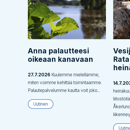
Anna palautteesi
Vesi
oikeaan kanavaan
Rata
hei
27.7.2026
Kuulemme mielellämme,
miten voimme kehittää toimintaamme.
14.7.20
Palautepalvelumme kautta voit joko...
heinäku
liitostöi
Uutinen
Åkerlund
liikenne
Uutin