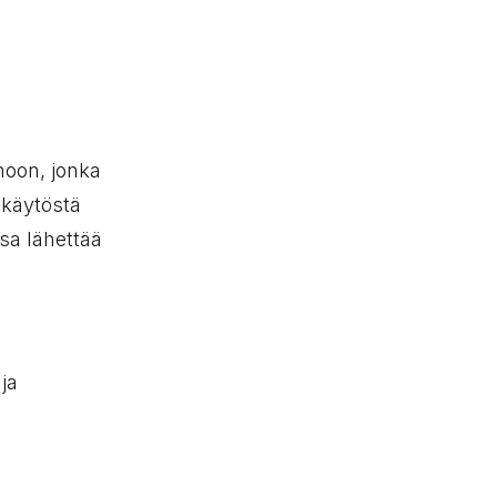
oon, jonka
 käytöstä
ssa lähettää
ja