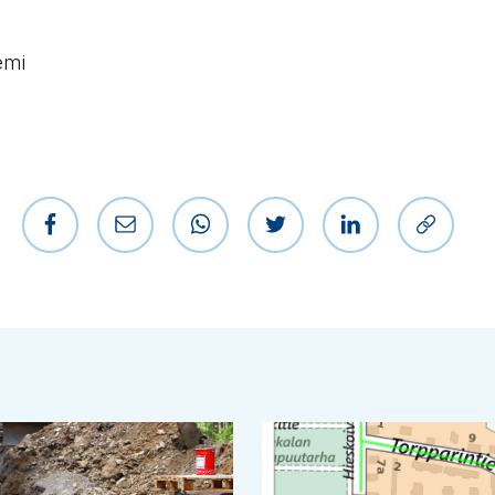
emi
Jaa Facebookissa
Jaa sähköpostilla
Jaa WhatsAppissa
Jaa Twitterissä
Jaa LinkedIniss
Kopioi l