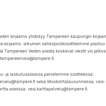
:
den kirjaamo yhdistyy Tampereen kaupungin kirjaam
si.kirjaamo -alkuinen sähköpostiosoitteemme poistuu
siä Tampereen Veden asioita koskevat viestit voi jatko
 tampereenvesi@tampere.fi.
u- ja laskutusasioissa palvelemme osoitteessa:
alvelu@tampere.fi sekä liitoskohtalausunnoissa, vesi- 
artta-asioissa: vesi.karttapalvelu@tampere.fi.