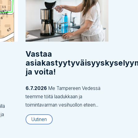
Vastaa
asiakastyytyväisyyskysely
ja voita!
6.7.2026
Me Tampereen Vedessä
teemme töitä laadukkaan ja
toimintavarman vesihuollon eteen...
llä
 ja
Uutinen