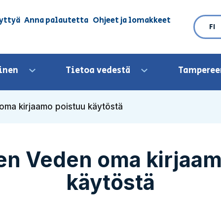
yttyä
Anna palautetta
Ohjeet ja lomakkeet
FI
inen
Tietoa vedestä
Tamperee
Avaa valikko
Avaa valikko
ma kirjaamo poistuu käytöstä
n Veden oma kirjaam
käytöstä