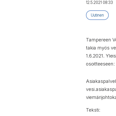
12.5.2021 08:33
Artikkelityyppi
Uutinen
Tampereen Ve
takia myös ve
1.6.2021. Ylei
osoitteeseen:
Asiakaspalvel
vesi.asiakasp
viemärijohtok
Teksti: