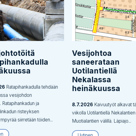
johtotöitä
Vesijohtoa
pihankadulla
saneerataan
näkuussa
Uotilantiellä
Nekalassa
heinäkuussa
26
Ratapihankadulla tehdään
ussa vesijohdon
tä. Ratapihankadun ja
8.7.2026
Kaivuutyöt alkavat tä
inkadun risteyksen
viikolla Uotilantiellä Nekalantien
ympyrää siirretään töiden...
Muotialantien välillä. Läpiajo...
en
Uutinen