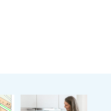
ä
inkki leikepöydälle