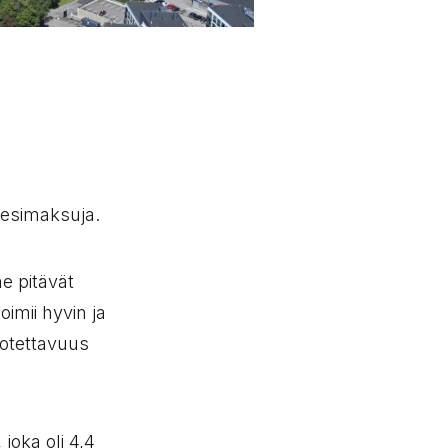
vesimaksuja.
 pitävät
oimii hyvin ja
uotettavuus
oka oli 4,4