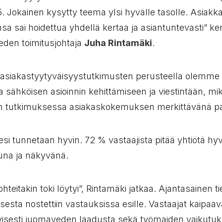
 5. Jokainen kysytty teema ylsi hyvälle tasolle. Asiakk
ansa sai hoidettua yhdellä kertaa ja asiantuntevasti” ke
den toimitusjohtaja
Juha Rintamäki
.
 asiakastyytyväisyystutkimusten perusteella olemme
ähköisen asioinnin kehittämiseen ja viestintään, mi
 tutkimuksessa asiakaskokemuksen merkittävänä p
i tunnetaan hyvin. 72 % vastaajista pitää yhtiötä hyv
una ja näkyvänä.
teitakin toki löytyi”, Rintamäki jatkaa. Ajantasainen t
sta nostettiin vastauksissa esille. Vastaajat kaipaava
ityisesti juomaveden laadusta sekä työmaiden vaikutuk