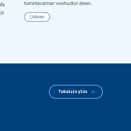
toimintavarman vesihuollon eteen...
llä
 ja
Uutinen
Takaisin ylös