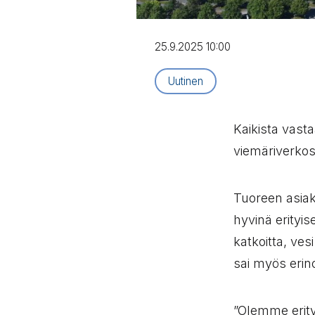
25.9.2025 10:00
Artikkelityyppi:
Uutinen
Kaikista vasta
viemäriverkos
Tuoreen asia
hyvinä erityis
katkoitta, ve
sai myös eri
”Olemme erity