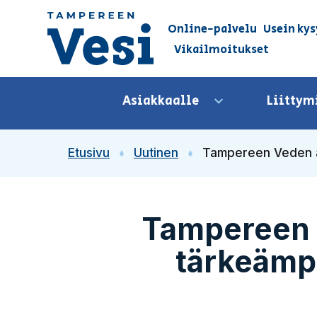
Siirry sisältöön
Online-palvelu
Usein kys
Vikailmoitukset
Siirry etusivulle
Asiakkaalle
Liittym
Avaa valikko
Etusivu
Uutinen
Tampereen Veden as
Tampereen V
tärkeämp