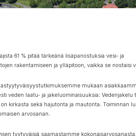
ajista 61 % pitää tärkeänä lisäpanostuksia vesi- ja
tojen rakentamiseen ja ylläpitoon, vaikka se nostaisi 
kastyytyväisyystutkimuksemme mukaan asiakkaamme
esti veden laatu- ja jakeluominaisuuksia: Vedenjakelu t
si on kirkasta sekä hajutonta ja mautonta. Toiminnan l
nomaisen arvosanan.
isen tyytyväisiä saamastamme kokonaisarvosanasta, j