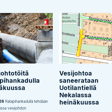
johtotöitä
Vesijohtoa
pihankadulla
saneerataan
näkuussa
Uotilantiellä
Nekalassa
heinäkuussa
26
Ratapihankadulla tehdään
ussa vesijohdon