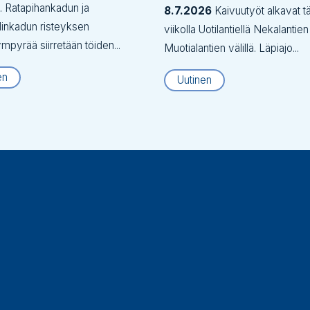
tä. Ratapihankadun ja
8.7.2026
Kaivuutyöt alkavat tä
inkadun risteyksen
viikolla Uotilantiellä Nekalantien
ympyrää siirretään töiden...
Muotialantien välillä. Läpiajo...
en
Uutinen