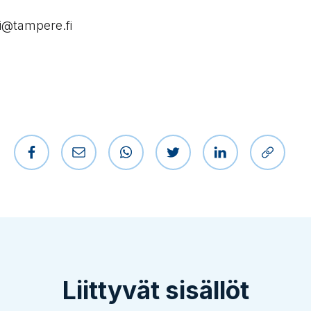
i@tampere.fi
Jaa Facebookissa
Jaa sähköpostilla
Jaa WhatsAppissa
Jaa Twitterissä
Jaa LinkedIniss
Kopioi l
Liittyvät sisällöt