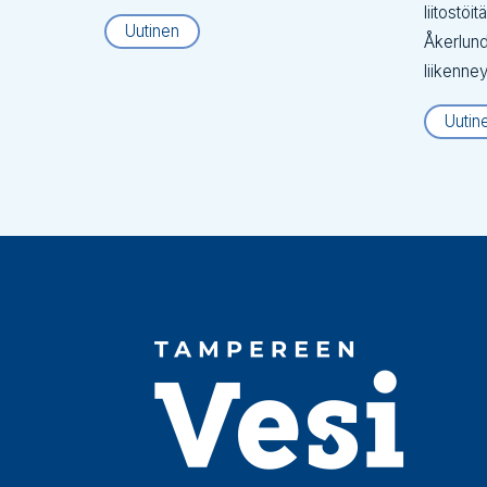
liitostöi
Uutinen
Åkerlund
liikenne
Uutin