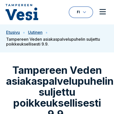
Siirry sisältöön
FI
VALITTU KIELI: S
Avaa kielivalikk
Avaa 
Siirry etusivulle
Etusivu
Uutinen
Tampereen Veden asiakaspalvelupuhelin suljettu
poikkeuksellisesti 9.9.
Tampereen Veden
asiakaspalvelupuhelin
suljettu
poikkeuksellisesti
9.9.