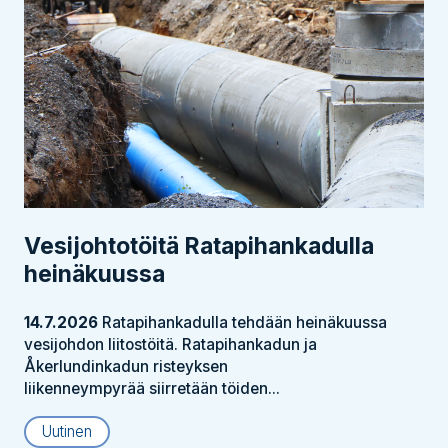
Vesijohtotöitä Ratapihankadulla
heinäkuussa
14.7.2026
Ratapihankadulla tehdään heinäkuussa
vesijohdon liitostöitä. Ratapihankadun ja
Åkerlundinkadun risteyksen
liikenneympyrää siirretään töiden...
Uutinen