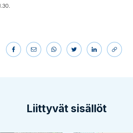
1.30.
Jaa Facebookissa
Jaa sähköpostilla
Jaa WhatsAppissa
Jaa Twitterissä
Jaa LinkedIniss
Kopioi l
Liittyvät sisällöt