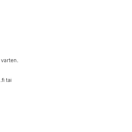
 varten.
i tai