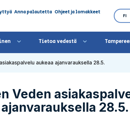
yttyä
Anna palautetta
Ohjeet ja lomakkeet
FI
inen
Tietoa vedestä
Tamperee
Avaa valikko
Avaa valikko
iakaspalvelu aukeaa ajanvarauksella 28.5.
n Veden asiakaspalve
ajanvarauksella 28.5.