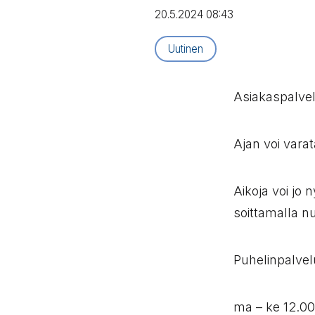
20.5.2024 08:43
Artikkelityyppi:
Uutinen
Asiakaspalvel
Ajan voi vara
Aikoja voi jo 
soittamalla 
Puhelinpalve
ma – ke 12.00