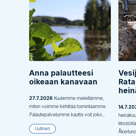
Anna palautteesi
Vesi
oikeaan kanavaan
Rata
hei
27.7.2026
Kuulemme mielellämme,
miten voimme kehittää toimintaamme.
14.7.20
Palautepalvelumme kautta voit joko...
heinäku
liitostöi
Uutinen
Åkerlund