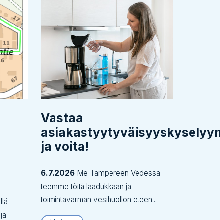
Vastaa
asiakastyytyväisyyskysely
ja voita!
6.7.2026
Me Tampereen Vedessä
teemme töitä laadukkaan ja
toimintavarman vesihuollon eteen...
llä
 ja