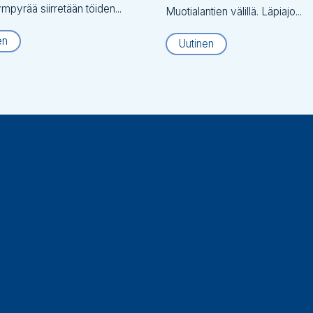
ympyrää siirretään töiden...
Muotialantien välillä. Läpiajo...
en
Uutinen