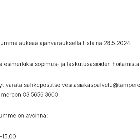
umme aukeaa ajanvarauksella tiistaina 28.5.2024.
ta esimerkiksi sopimus- ja laskutusasioiden hoitamista
nyt varata sähköpostitse vesi.asiakaspalvelu@tampere.f
numeroon 03 5656 3600.
lumme on avoinna:
-15.00