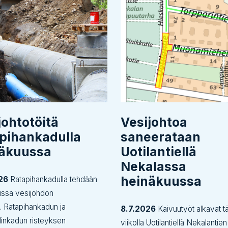
johtotöitä
Vesijohtoa
pihankadulla
saneerataan
näkuussa
Uotilantiellä
Nekalassa
heinäkuussa
26
Ratapihankadulla tehdään
ussa vesijohdon
tä. Ratapihankadun ja
8.7.2026
Kaivuutyöt alkavat tä
inkadun risteyksen
viikolla Uotilantiellä Nekalantien