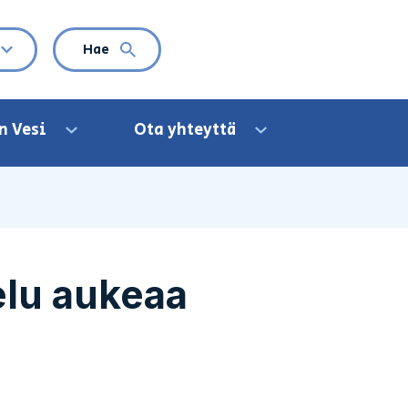
VALITTU KIELI: SUOMI
Hae
Avaa kielivalikko
n Vesi
Ota yhteyttä
Avaa valikko
Avaa valikko
lu aukeaa