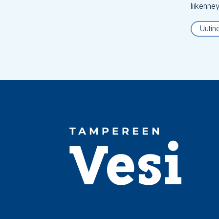
liikenne
Uutin