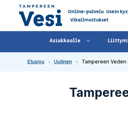
Siirry sisältöön
Online-palvelu
Usein kys
Vikailmoitukset
Siirry etusivulle
Asiakkaalle
Liittym
Avaa valikko
Etusivu
Uutinen
Tampereen Veden as
Tamperee