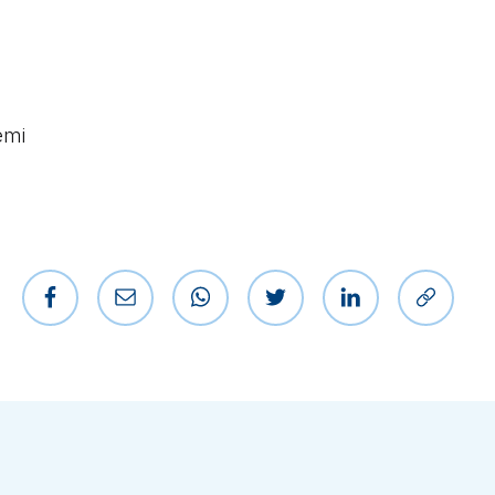
emi
Jaa Facebookissa
Jaa sähköpostilla
Jaa WhatsAppissa
Jaa Twitterissä
Jaa LinkedIniss
Kopioi l