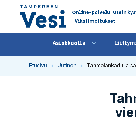
Siirry sisältöön
Online-palvelu
Usein kys
Vikailmoitukset
Siirry etusivulle
Asiakkaalle
Liittym
Avaa valikko
Etusivu
Uutinen
Tahmelankadulla sa
Tah
vie