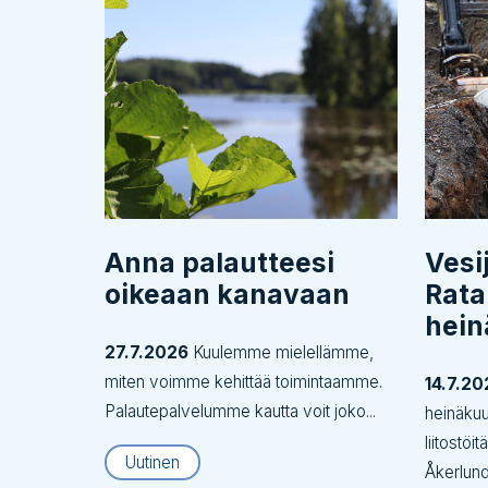
Anna palautteesi
Vesi
oikeaan kanavaan
Rata
hei
27.7.2026
Kuulemme mielellämme,
miten voimme kehittää toimintaamme.
14.7.20
Palautepalvelumme kautta voit joko...
heinäku
liitostöi
Uutinen
Åkerlund