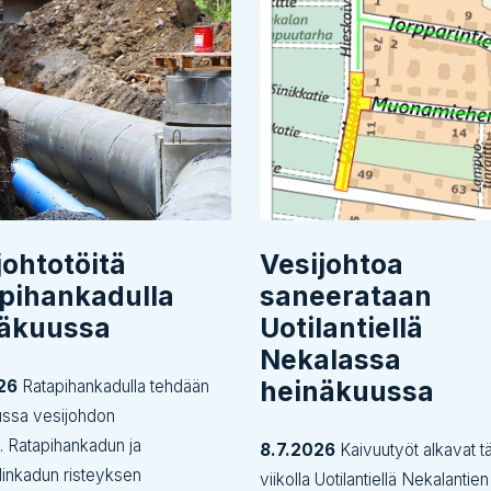
johtotöitä
Vesijohtoa
pihankadulla
saneerataan
näkuussa
Uotilantiellä
Nekalassa
heinäkuussa
26
Ratapihankadulla tehdään
ussa vesijohdon
tä. Ratapihankadun ja
8.7.2026
Kaivuutyöt alkavat tä
inkadun risteyksen
viikolla Uotilantiellä Nekalantien