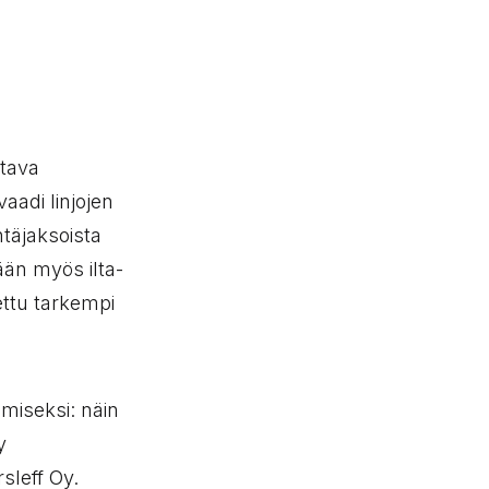
ttava
aadi linjojen
täjaksoista
ään myös ilta-
aettu tarkempi
miseksi: näin
y
sleff Oy.