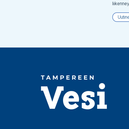
liikenne
Uutin