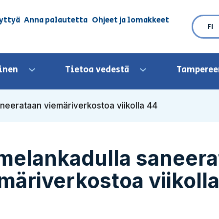
yttyä
Anna palautetta
Ohjeet ja lomakkeet
FI
inen
Tietoa vedestä
Tamperee
Avaa valikko
Avaa valikko
neerataan viemäriverkostoa viikolla 44
melankadulla saneera
märiverkostoa viikoll