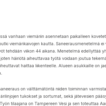
:
ssä vanhaan viemäriin asennetaan paikalleen kovete
putki viemärikaivojen kautta. Saneerausmenetelmä ei v
yöt tehdään viikon 44 aikana. Menetelmä edellyttää yh
 joten häiriötä aiheuttavaa työtä voidaan joutua tekem
iheuttavat haittaa liikenteelle. Alueen asukkaille on j
a.
aneeraus on välttämätöntä niiden toiminnan varmista
ärilinjojen tukokset ja sortumat, sekä jätevesien pääs
Työn tilaajana on Tampereen Vesi ja sen toteuttaa Aar