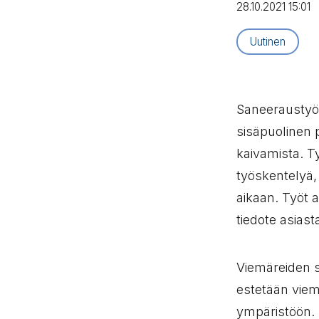
28.10.2021 15:01
Artikkelityyppi
Uutinen
Saneeraustyö
sisäpuolinen 
kaivamista. T
työskentelyä,
aikaan. Työt a
tiedote asiast
Viemäreiden s
estetään viem
ympäristöön. 