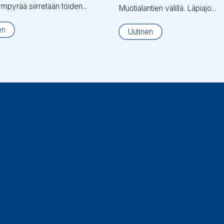
ympyrää siirretään töiden...
Muotialantien välillä. Läpiajo...
en
Uutinen