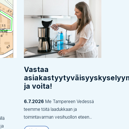
Vastaa
asiakastyytyväisyyskysely
ja voita!
6.7.2026
Me Tampereen Vedessä
teemme töitä laadukkaan ja
toimintavarman vesihuollon eteen...
llä
 ja