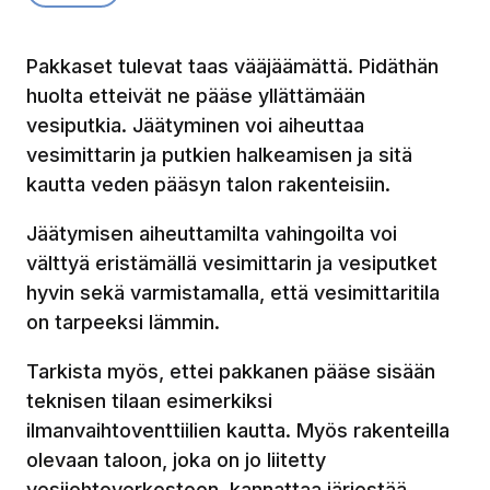
Pakkaset tulevat taas vääjäämättä. Pidäthän
huolta etteivät ne pääse yllättämään
vesiputkia. Jäätyminen voi aiheuttaa
vesimittarin ja putkien halkeamisen ja sitä
kautta veden pääsyn talon rakenteisiin.
Jäätymisen aiheuttamilta vahingoilta voi
välttyä eristämällä vesimittarin ja vesiputket
hyvin sekä varmistamalla, että vesimittaritila
on tarpeeksi lämmin.
Tarkista myös, ettei pakkanen pääse sisään
teknisen tilaan esimerkiksi
ilmanvaihtoventtiilien kautta. Myös rakenteilla
olevaan taloon, joka on jo liitetty
vesijohtoverkostoon, kannattaa järjestää