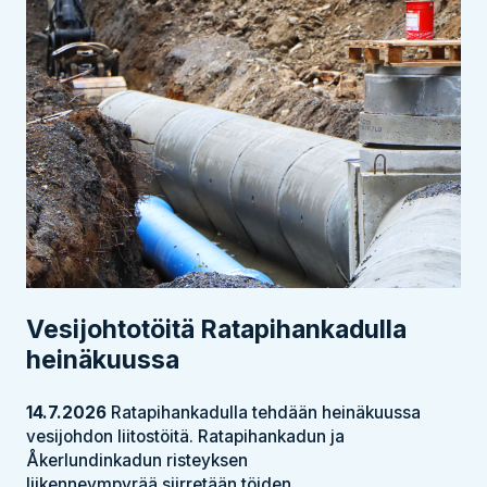
Vesijohtotöitä Ratapihankadulla
heinäkuussa
14.7.2026
Ratapihankadulla tehdään heinäkuussa
vesijohdon liitostöitä. Ratapihankadun ja
Åkerlundinkadun risteyksen
liikenneympyrää siirretään töiden...