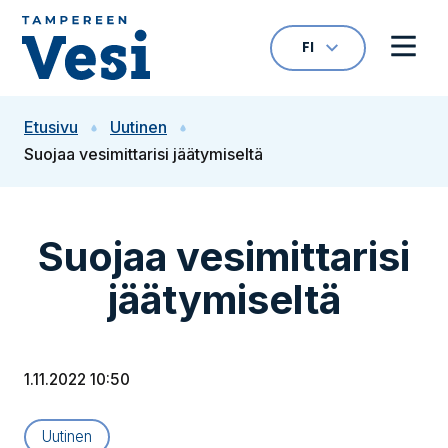
Siirry sisältöön
FI
VALITTU KIELI: S
Avaa kielivalikk
Avaa 
Siirry etusivulle
Etusivu
Uutinen
Suojaa vesimittarisi jäätymiseltä
Suojaa vesimittarisi
jäätymiseltä
1.11.2022 10:50
Artikkelityyppi:
Uutinen