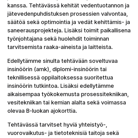
kanssa. Tehtävässä kehität vedentuotannon ja
jätevedenpuhdistuksen prosessien valvontaa,
säätöä sekä optimointia ja vedät kehittämis- ja
saneerausprojekteja. Lisäksi toimit paikallisena
työnjohtajana sekä huolehdit toiminnan
tarvitsemista raaka-aineista ja laitteista.
Edellytämme sinulta tehtävään soveltuvaa
insinöörin (amk), diplomi-insinöörin tai
teknillisessä oppilaitoksessa suoritettua
insinöörin tutkintoa. Lisäksi edellytämme
aikaisempaa työkokemusta prosessitekniikan,
vesitekniikan tai kemian alalta sekä voimassa
olevaa B-luokan ajokorttia.
Tehtävässä tarvitset hyviä yhteistyö-,
vuorovaikutus- ja tietoteknisiä taitoja sekä