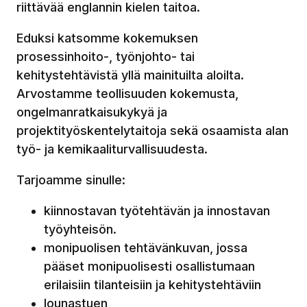
riittävää englannin kielen taitoa.
Eduksi katsomme kokemuksen
prosessinhoito-, työnjohto- tai
kehitystehtävistä yllä mainituilta aloilta.
Arvostamme teollisuuden kokemusta,
ongelmanratkaisukykyä ja
projektityöskentelytaitoja sekä osaamista alan
työ- ja kemikaaliturvallisuudesta.
Tarjoamme sinulle:
kiinnostavan työtehtävän ja innostavan
työyhteisön.
monipuolisen tehtävänkuvan, jossa
pääset monipuolisesti osallistumaan
erilaisiin tilanteisiin ja kehitystehtäviin
lounastuen