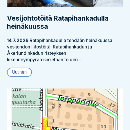
Vesijohtotöitä Ratapihankadulla
heinäkuussa
14.7.2026
Ratapihankadulla tehdään heinäkuussa
vesijohdon liitostöitä. Ratapihankadun ja
Åkerlundinkadun risteyksen
liikenneympyrää siirretään töiden...
Uutinen