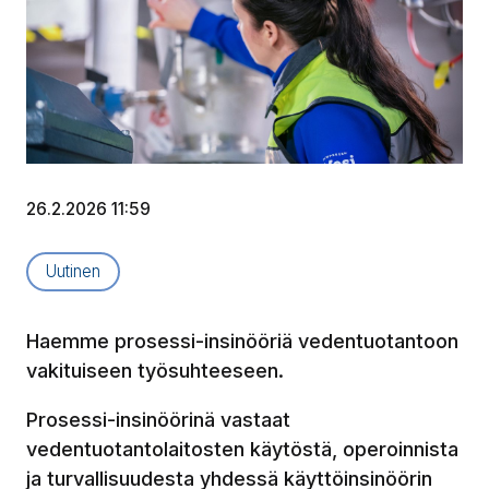
26.2.2026 11:59
Artikkelityyppi:
Uutinen
Haemme prosessi-insinööriä vedentuotantoon
vakituiseen työsuhteeseen.
Prosessi-insinöörinä vastaat
vedentuotantolaitosten käytöstä, operoinnista
ja turvallisuudesta yhdessä käyttöinsinöörin