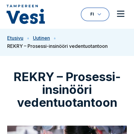
Siirry sisältöön
FI
VALITTU KIELI: S
Avaa kielivalikk
Avaa 
Siirry etusivulle
Etusivu
Uutinen
REKRY – Prosessi-insinööri vedentuotantoon
REKRY – Prosessi-
insinööri
vedentuotantoon