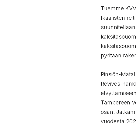
Tuemme KVVY 
Ikaalisten re
suunnitellaan
kaksitasouoma
kaksitasouom
pyritään rak
Pinsiön-Matal
Revives-hankk
elvyttämisee
Tampereen Vesi
osan. Jatkamm
vuodesta 202