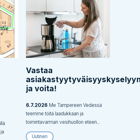
Vastaa
asiakastyytyväisyyskysely
ja voita!
6.7.2026
Me Tampereen Vedessä
teemme töitä laadukkaan ja
toimintavarman vesihuollon eteen...
llä
 ja
Uutinen