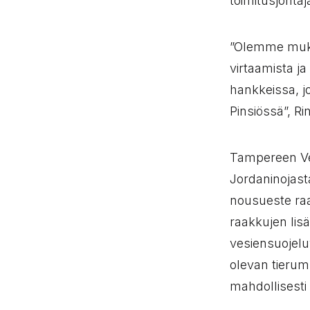
toimitusjohta
”Olemme muka
virtaamista 
hankkeissa, j
Pinsiössä”, Ri
Tampereen Ve
Jordaninojast
nousueste raa
raakkujen lis
vesiensuojelu
olevan tierum
mahdollisesti