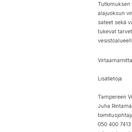
Tutkimuksen p
alajuoksun vi
sateet sekä v
tukevat tarve
vesistöalueell
Virtaamamitta
Lisätietoja
Tampereen Ve
Juha Rintamä
toimitusjohtaj
050 400 7413