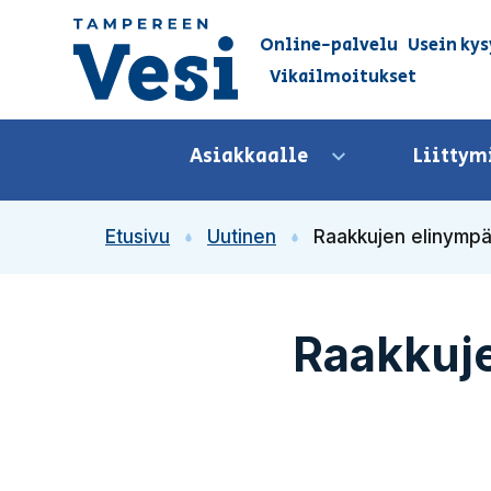
Siirry sisältöön
Online-palvelu
Usein kys
Vikailmoitukset
Siirry etusivulle
Asiakkaalle
Liittym
Avaa valikko
Etusivu
Uutinen
Raakkujen elinympä
Raakkuje