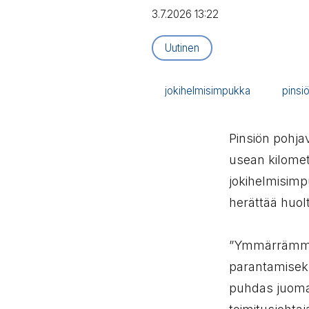
3.7.2026 13:22
Artikkelityyppi:
Uutinen
jokihelmisimpukka
pinsi
Pinsiön pohjav
usean kilomet
jokihelmisimp
herättää huol
”Ymmärrämme 
parantamiseks
puhdas juoma