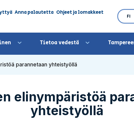
yttyä
Anna palautetta
Ohjeet ja lomakkeet
FI
inen
Tietoa vedestä
Tamperee
Avaa valikko
Avaa valikko
ristöä parannetaan yhteistyöllä
n elinympäristöä pa
yhteistyöllä