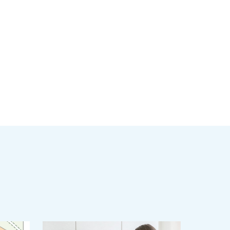
ä
inkki leikepöydälle