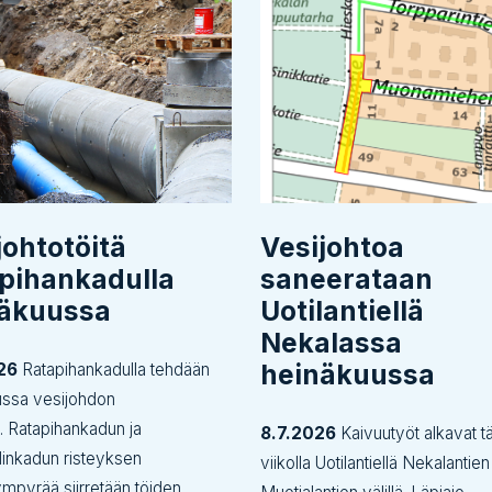
johtotöitä
Vesijohtoa
pihankadulla
saneerataan
näkuussa
Uotilantiellä
Nekalassa
heinäkuussa
26
Ratapihankadulla tehdään
ussa vesijohdon
tä. Ratapihankadun ja
8.7.2026
Kaivuutyöt alkavat tä
inkadun risteyksen
viikolla Uotilantiellä Nekalantien
ympyrää siirretään töiden...