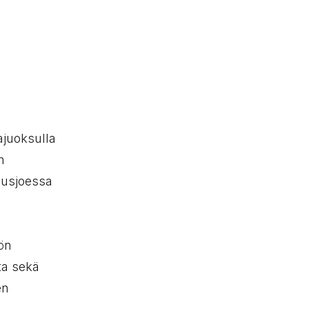
ajuoksulla
n
lusjoessa
ön
ta sekä
en