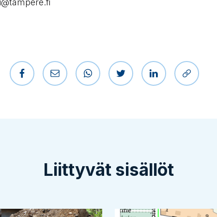
i@tampere.fi
Jaa Facebookissa
Jaa sähköpostilla
Jaa WhatsAppissa
Jaa Twitterissä
Jaa LinkedIniss
Kopioi l
Liittyvät sisällöt