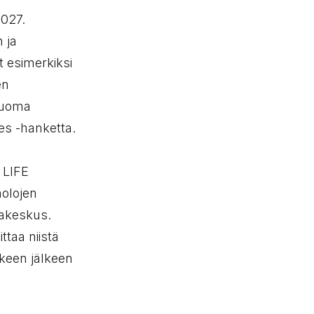
027.
 ja
t esimerkiksi
en
ouoma
es -hanketta.
 LIFE
nolojen
makeskus.
ttaa niistä
keen jälkeen