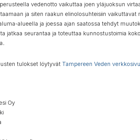
erusteella vedenotto vaikuttaa joen yläjuoksun virta
rtaamaan ja siten raakun elinolosuhteisiin vaikuttavat
aluma-alueella ja joessa ajan saatossa tehdyt muutok
tta jatkaa seurantaa ja toteuttaa kunnostustoimia kok
a.
usten tulokset löytyvät
Tampereen Veden verkkosivui
si Oy
ki
a