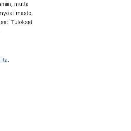
amiin, mutta
 myös ilmasto,
set. Tulokset
o
lta
.