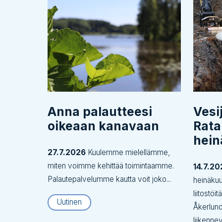
Anna palautteesi
Vesi
oikeaan kanavaan
Rata
hei
27.7.2026
Kuulemme mielellämme,
miten voimme kehittää toimintaamme.
14.7.20
Palautepalvelumme kautta voit joko...
heinäku
liitostöi
Uutinen
Åkerlund
liikenne