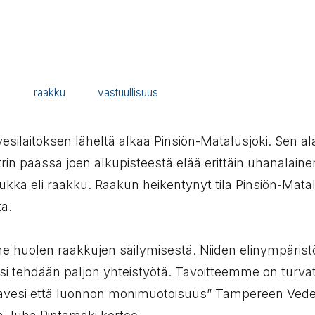
ö
raakku
vastuullisuus
esilaitoksen läheltä alkaa Pinsiön-Matalusjoki. Sen al
rin päässä joen alkupisteestä elää erittäin uhanalaine
ukka eli raakku. Raakun heikentynyt tila Pinsiön-Mata
ta.
huolen raakkujen säilymisestä. Niiden elinympärist
i tehdään paljon yhteistyötä. Tavoitteemme on turva
vesi että luonnon monimuotoisuus” Tampereen Ved