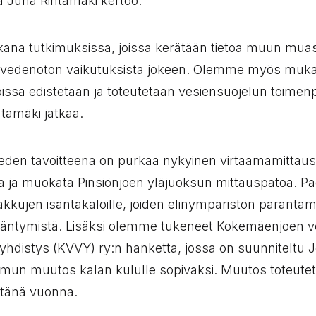
ja Juha Rintamäki kertoo.
na tutkimuksissa, joissa kerätään tietoa muun mua
ja vedenoton vaikutuksista jokeen. Olemme myös muk
oissa edistetään ja toteutetaan vesiensuojelun toimenp
ntamäki jatkaa.
den tavoitteena on purkaa nykyinen virtaamamittau
a ja muokata Pinsiönjoen yläjuoksun mittauspatoa. Pa
kkujen isäntäkaloille, joiden elinympäristön parantam
ääntymistä. Lisäksi olemme tukeneet Kokemäenjoen v
yhdistys (KVVY) ry:n hanketta, jossa on suunniteltu 
mun muutos kalan kululle sopivaksi. Muutos toteute
 tänä vuonna.