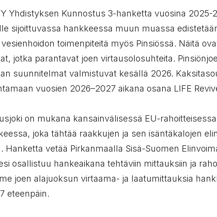
Yhdistyksen Kunnostus 3-hanketta vuosina 2025-2
itille sijoittuvassa hankkeessa muun muassa edistetään
 vesienhoidon toimenpiteitä myös Pinsiössä. Näitä ova
t, jotka parantavat joen virtausolosuhteita. Pinsiönjo
an suunnitelmat valmistuvat kesällä 2026. Kaksitas
entamaan vuosien 2026–2027 aikana osana LIFE Reviv
usjoki on mukana kansainvälisessä EU-rahoitteisessa
eessa, joka tähtää raakkujen ja sen isäntäkalojen eli
n. Hanketta vetää Pirkanmaalla Sisä-Suomen Elinvoi
 osallistuu hankeaikana tehtäviin mittauksiin ja rahoi
e joen alajuoksun virtaama- ja laatumittauksia hank
7 eteenpäin.