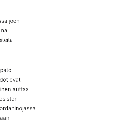
ssa joen
ana
iteitä
spato
dot ovat
inen auttaa
esistön
Jordaninojassa
taan