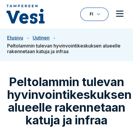
Siirry sisältöön
FI
VALITTU KIELI: S
Avaa kielivalikk
Avaa 
Siirry etusivulle
Etusivu
Uutinen
Peltolammin tulevan hyvinvointikeskuksen alueelle
rakennetaan katuja ja infraa
Peltolammin tulevan
hyvinvointikeskuksen
alueelle rakennetaan
katuja ja infraa