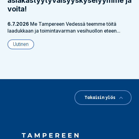
asiakastyytyväisyyskyselyymme ja
voita!
6.7.2026
Me Tampereen Vedessä teemme töitä
laadukkaan ja toimintavarman vesihuollon eteen...
Uutinen
Takaisin ylös