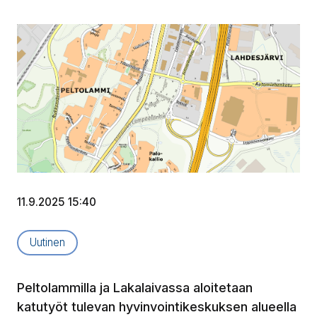
11.9.2025 15:40
Artikkelityyppi:
Uutinen
Peltolammilla ja Lakalaivassa aloitetaan
katutyöt tulevan hyvinvointikeskuksen alueella