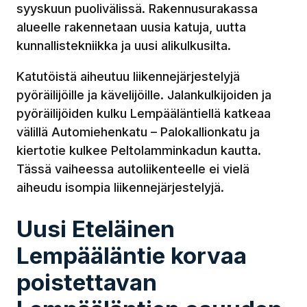
syyskuun puolivälissä. Rakennusurakassa
alueelle rakennetaan uusia katuja, uutta
kunnallistekniikka ja uusi alikulkusilta.
Katutöistä aiheutuu liikennejärjestelyjä
pyöräilijöille ja kävelijöille. Jalankulkijoiden ja
pyöräilijöiden kulku Lempääläntiellä katkeaa
välillä Automiehenkatu – Palokallionkatu ja
kiertotie kulkee Peltolamminkadun kautta.
Tässä vaiheessa autoliikenteelle ei vielä
aiheudu isompia liikennejärjestelyjä.
Uusi Eteläinen
Lempääläntie korvaa
poistettavan