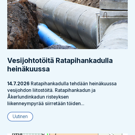
Vesijohtotöitä Ratapihankadulla
heinäkuussa
14.7.2026
Ratapihankadulla tehdään heinäkuussa
vesijohdon liitostöitä. Ratapihankadun ja
Åkerlundinkadun risteyksen
liikenneympyrää siirretään töiden...
Uutinen