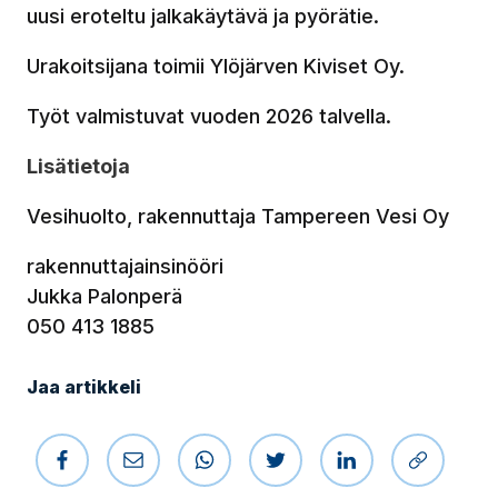
uusi eroteltu jalkakäytävä ja pyörätie.
Urakoitsijana toimii Ylöjärven Kiviset Oy.
Työt valmistuvat vuoden 2026 talvella.
Lisätietoja
Vesihuolto, rakennuttaja Tampereen Vesi Oy
rakennuttajainsinööri
Jukka Palonperä
050 413 1885
Jaa artikkeli
Jaa Facebookissa
Jaa sähköpostilla
Jaa WhatsAppissa
Jaa Twitterissä
Jaa LinkedIniss
Kopioi li