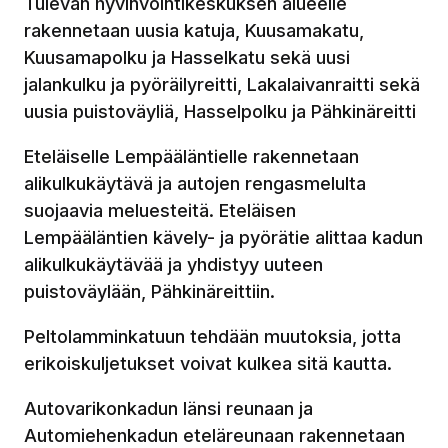
Tulevan hyvinvointikeskuksen alueelle
rakennetaan uusia katuja, Kuusamakatu,
Kuusamapolku ja Hasselkatu sekä uusi
jalankulku ja pyöräilyreitti, Lakalaivanraitti sekä
uusia puistoväyliä, Hasselpolku ja Pähkinäreitti
Eteläiselle Lempääläntielle rakennetaan
alikulkukäytävä ja autojen rengasmelulta
suojaavia meluesteitä. Eteläisen
Lempääläntien kävely- ja pyörätie alittaa kadun
alikulkukäytävää ja yhdistyy uuteen
puistoväylään, Pähkinäreittiin.
Peltolamminkatuun tehdään muutoksia, jotta
erikoiskuljetukset voivat kulkea sitä kautta.
Autovarikonkadun länsi reunaan ja
Automiehenkadun eteläreunaan rakennetaan