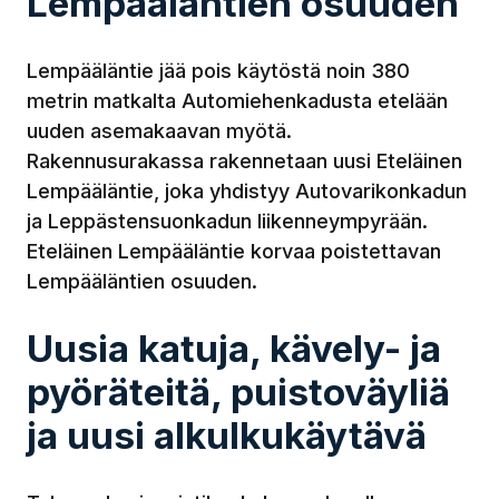
Lempääläntien osuuden
Lempääläntie jää pois käytöstä noin 380
metrin matkalta Automiehenkadusta etelään
uuden asemakaavan myötä.
Rakennusurakassa rakennetaan uusi Eteläinen
Lempääläntie, joka yhdistyy Autovarikonkadun
ja Leppästensuonkadun liikenneympyrään.
Eteläinen Lempääläntie korvaa poistettavan
Lempääläntien osuuden.
Uusia katuja, kävely- ja
pyöräteitä, puistoväyliä
ja uusi alkulkukäytävä