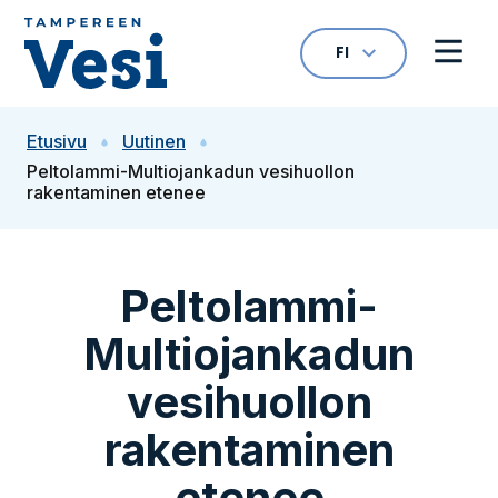
Siirry sisältöön
FI
VALITTU KIELI: S
Avaa kielivalikk
Avaa 
Siirry etusivulle
Etusivu
Uutinen
Peltolammi-Multiojankadun vesihuollon
rakentaminen etenee
Peltolammi-
Multiojankadun
vesihuollon
rakentaminen
etenee