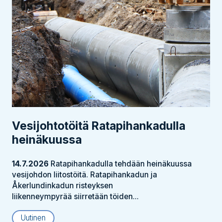
Vesijohtotöitä Ratapihankadulla
heinäkuussa
14.7.2026
Ratapihankadulla tehdään heinäkuussa
vesijohdon liitostöitä. Ratapihankadun ja
Åkerlundinkadun risteyksen
liikenneympyrää siirretään töiden...
Uutinen