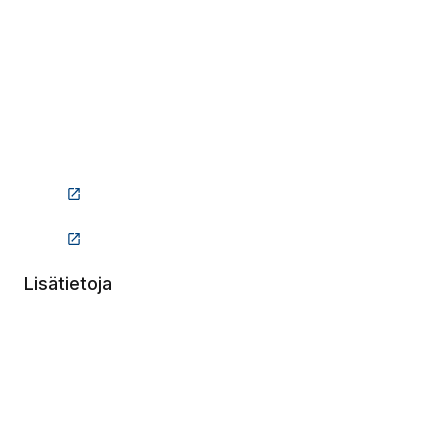
(Linkki vie ulkopuoliselle sivustolle)
(Linkki vie ulkopuoliselle sivustolle)
Lisätietoja