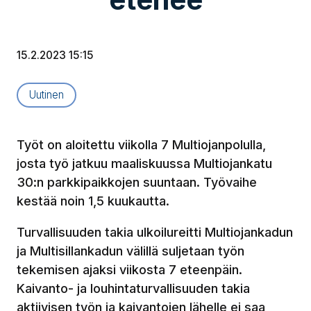
15.2.2023 15:15
Artikkelityyppi:
Uutinen
Työt on aloitettu viikolla 7 Multiojanpolulla,
josta työ jatkuu maaliskuussa Multiojankatu
30:n parkkipaikkojen suuntaan. Työvaihe
kestää noin 1,5 kuukautta.
Turvallisuuden takia ulkoilureitti Multiojankadun
ja Multisillankadun välillä suljetaan työn
tekemisen ajaksi viikosta 7 eteenpäin.
Kaivanto- ja louhintaturvallisuuden takia
aktiivisen työn ja kaivantojen lähelle ei saa