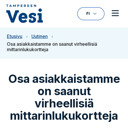
Siirry sisältöön
FI
VALITTU KIELI: S
Avaa kielivalikk
Avaa 
Siirry etusivulle
Etusivu
Uutinen
Osa asiakkaistamme on saanut virheellisiä
mittarinlukukortteja
Osa asiakkaistamme
on saanut
virheellisiä
mittarinlukukortteja