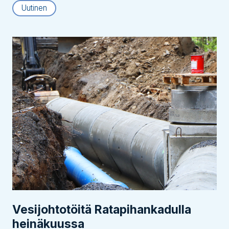
Uutinen
Vesijohtotöitä Ratapihankadulla
heinäkuussa