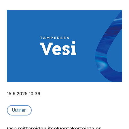
15.9.2025 10:36
Artikkelityyppi:
Uutinen
Osa mittareiden itseluentakorteista on