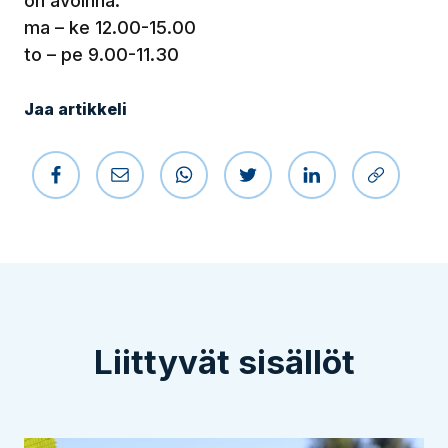
on avoinna:
ma – ke 12.00-15.00
to – pe 9.00-11.30
Jaa artikkeli
Jaa Facebookissa
Jaa sähköpostilla
Jaa WhatsAppissa
Jaa Twitterissä
Jaa LinkedIniss
Kopioi li
Liittyvät sisällöt