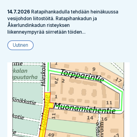
14.7.2026
Ratapihankadulla tehdään heinäkuussa
vesijohdon liitostöitä. Ratapihankadun ja
Åkerlundinkadun risteyksen
liikenneympyrää siirretään töiden...
Uutinen