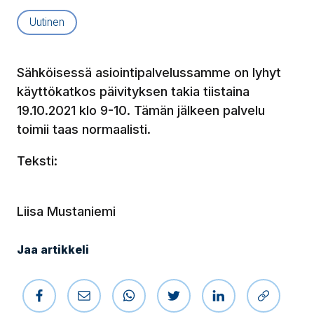
Artikkelityyppi:
Uutinen
Sähköisessä asiointipalvelussamme on lyhyt
käyttökatkos päivityksen takia tiistaina
19.10.2021 klo 9-10. Tämän jälkeen palvelu
toimii taas normaalisti.
Teksti:
Liisa Mustaniemi
Jaa artikkeli
Jaa Facebookissa
Jaa sähköpostilla
Jaa WhatsAppissa
Jaa Twitterissä
Jaa LinkedIniss
Kopioi li