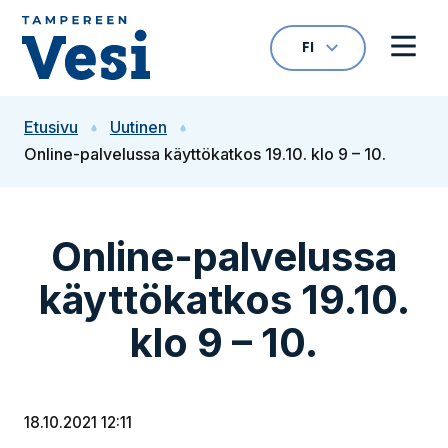
Siirry sisältöön
FI
VALITTU KIELI: S
Avaa kielivalikk
Avaa 
Siirry etusivulle
Etusivu
Uutinen
Online-palvelussa käyttökatkos 19.10. klo 9 – 10.
Online-palvelussa
käyttökatkos 19.10.
klo 9 – 10.
18.10.2021 12:11