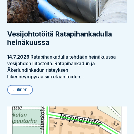
Vesijohtotöitä Ratapihankadulla
heinäkuussa
14.7.2026
Ratapihankadulla tehdään heinäkuussa
vesijohdon liitostöitä. Ratapihankadun ja
Åkerlundinkadun risteyksen
liikenneympyrää siirretään töiden...
Uutinen