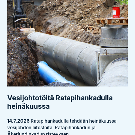
Vesijohtotöitä Ratapihankadulla
heinäkuussa
14.7.2026
Ratapihankadulla tehdään heinäkuussa
vesijohdon liitostöitä. Ratapihankadun ja
Åkerlundinkadun risteyksen