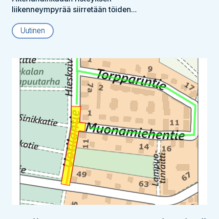
liikenneympyrää siirretään töiden...
Uutinen