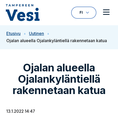
Siirry sisältöön
FI
VALITTU KIELI: S
Avaa kielivalikk
Avaa 
Siirry etusivulle
Etusivu
Uutinen
Ojalan alueella Ojalankyläntiellä rakennetaan katua
Ojalan alueella
Ojalankyläntiellä
rakennetaan katua
13.1.2022 14:47