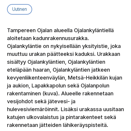
Artikkelityyppi:
Uutinen
Tampereen Ojalan alueella Ojalankyläntiellä
aloitetaan kadunrakennusurakka.
Ojalankyläntie on nykyisellään yksityistie, joka
muuttuu urakan päätteeksi kaduksi. Urakkaan
sisältyy Ojalankyläntien, Ojalankyläntien
eteläpään haaran, Ojalankyläntien jatkeen
kevyenliikenteenväylän, Metsä-Heikkilän kujan
ja aukion, Lapakkapolun sekä Ojalanpolun
rakentaminen (kuva). Alueelle rakennetaan
vesijohdot sekä jätevesi- ja
hulevesiviemäröinnit. Lisäksi urakassa uusitaan
katujen ulkovalaistus ja pintarakenteet sekä
rakennetaan jätteiden lähikeräyspisteitä.