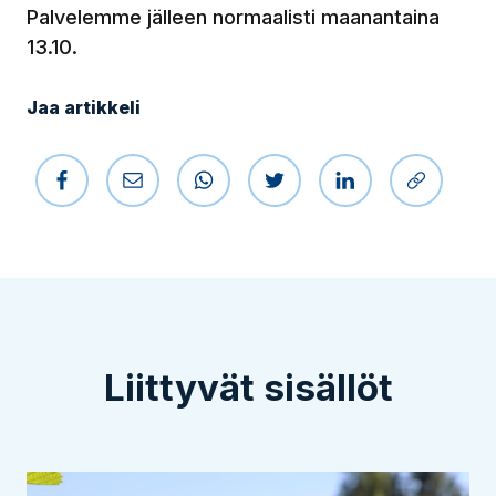
Palvelemme jälleen normaalisti maanantaina
13.10.
Jaa artikkeli
Jaa Facebookissa
Jaa sähköpostilla
Jaa WhatsAppissa
Jaa Twitterissä
Jaa LinkedIniss
Kopioi li
Liittyvät sisällöt