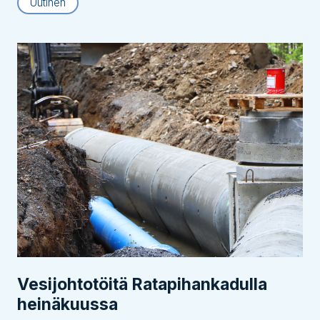
Uutinen
Vesijohtotöitä Ratapihankadulla
heinäkuussa