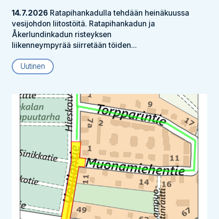
14.7.2026
Ratapihankadulla tehdään heinäkuussa
vesijohdon liitostöitä. Ratapihankadun ja
Åkerlundinkadun risteyksen
liikenneympyrää siirretään töiden...
Uutinen