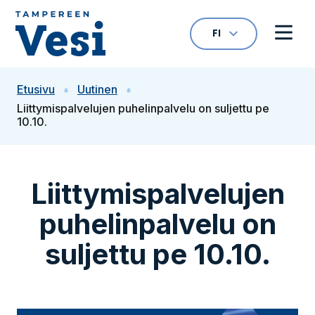
Siirry sisältöön
FI
VALITTU KIELI: S
Avaa kielivalikk
Avaa 
Siirry etusivulle
Etusivu
Uutinen
Liittymispalvelujen puhelinpalvelu on suljettu pe
10.10.
Liittymispalvelujen
puhelinpalvelu on
suljettu pe 10.10.