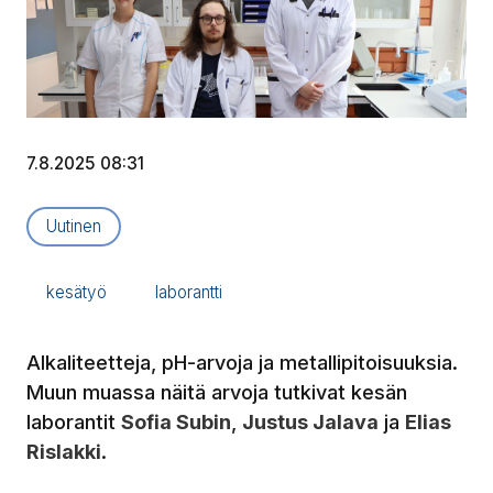
7.8.2025 08:31
Artikkelityyppi:
Uutinen
kesätyö
laborantti
Alkaliteetteja, pH-arvoja ja metallipitoisuuksia.
Muun muassa näitä arvoja tutkivat kesän
laborantit
Sofia Subin
,
Justus Jalava
ja
Elias
Rislakki
.