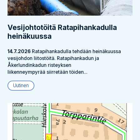
Vesijohtotöitä Ratapihankadulla
heinäkuussa
14.7.2026
Ratapihankadulla tehdään heinäkuussa
vesijohdon liitostöitä. Ratapihankadun ja
Åkerlundinkadun risteyksen
liikenneympyrää siirretään töiden...
Uutinen