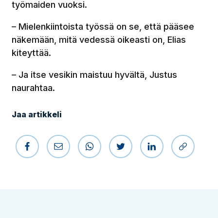
työmaiden vuoksi.
– Mielenkiintoista työssä on se, että pääsee
näkemään, mitä vedessä oikeasti on, Elias
kiteyttää.
– Ja itse vesikin maistuu hyvältä, Justus
naurahtaa.
Jaa artikkeli
Jaa Facebookissa
Jaa sähköpostilla
Jaa WhatsAppissa
Jaa Twitterissä
Jaa LinkedIniss
Kopioi li