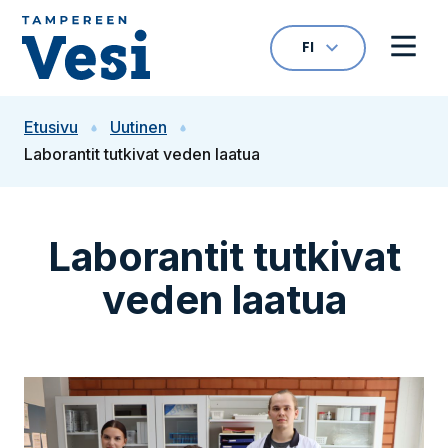
Siirry sisältöön
FI
VALITTU KIELI: S
Avaa kielivalikk
Avaa 
Siirry etusivulle
Etusivu
Uutinen
Laborantit tutkivat veden laatua
Laborantit tutkivat
veden laatua